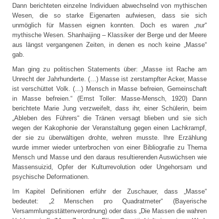
Dann berichteten einzelne Individuen abwechselnd von mythischen
Wesen, die so starke Eigenarten aufwiesen, dass sie sich
unmöglich für Massen eignen konnten. Doch es waren „nur“
mythische Wesen. Shanhaijing – Klassiker der Berge und der Meere
aus längst vergangenen Zeiten, in denen es noch keine „Masse“
gab.
Man ging zu politischen Statements über: „Masse ist Rache am
Unrecht der Jahrhunderte. (…) Masse ist zerstampfter Acker, Masse
ist verschüttet Volk. (…) Mensch in Masse befreien, Gemeinschaft
in Masse befreien.“ (Ernst Toller: Masse-Mensch, 1920) Dann
berichtete Marie Jung verzweifelt, dass ihr, einer Schülerin, beim
„Ableben des Führers“ die Tränen versagt blieben und sie sich
wegen der Kakophonie der Veranstaltung gegen einen Lachkrampf,
der sie zu überwältigen drohte, wehren musste. Ihre Erzählung
wurde immer wieder unterbrochen von einer Bibliografie zu Thema
Mensch und Masse und den daraus resultierenden Auswüchsen wie
Massensuizid, Opfer der Kulturrevolution oder Ungehorsam und
psychische Deformationen.
Im Kapitel Definitionen erführ der Zuschauer, dass „Masse“
bedeutet: „2 Menschen pro Quadratmeter“ (Bayerische
Versammlungsstättenverordnung) oder dass „Die Massen die wahren