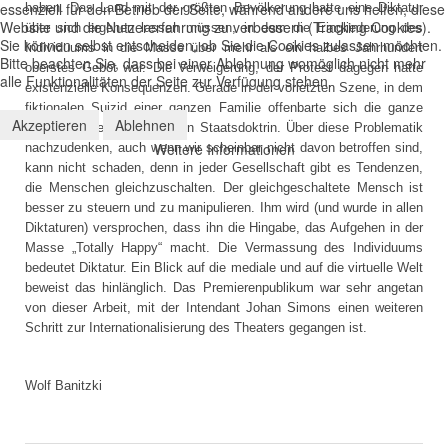
essenziell für den Betrieb der Seite, während andere uns helfen, diese
haben. Das Land mit der größten Bevölkerung hatte eine Diktatur
Website und die Nutzererfahrung zu verbessern (Tracking Cookies).
über sich ergehen lassen müssen, in dem die Eingliederung des
Sie können selbst entscheiden, ob Sie die Cookies zulassen möchten.
Individuums in die Masse über mehr als ein halbes Jahrhundert
Bitte beachten Sie, dass bei einer Ablehnung womöglich nicht mehr
oberstes Gebot war. Die Verweigerung, der Protest dagegen hatte
alle Funktionalitäten der Seite zur Verfügung stehen.
existenzielle Konsequenzen. Gerade in der vorletzten Szene, in dem
fiktionalen Suizid einer ganzen Familie offenbarte sich die ganze
Akzeptieren
Ablehnen
Entsetzlichkeit einer solchen Staatsdoktrin. Über diese Problematik
Weitere Informationen
nachzudenken, auch wenn wir scheinbar nicht davon betroffen sind,
kann nicht schaden, denn in jeder Gesellschaft gibt es Tendenzen,
die Menschen gleichzuschalten. Der gleichgeschaltete Mensch ist
besser zu steuern und zu manipulieren. Ihm wird (und wurde in allen
Diktaturen) versprochen, dass ihn die Hingabe, das Aufgehen in der
Masse „Totally Happy“ macht. Die Vermassung des Individuums
bedeutet Diktatur. Ein Blick auf die mediale und auf die virtuelle Welt
beweist das hinlänglich. Das Premierenpublikum war sehr angetan
von dieser Arbeit, mit der Intendant Johan Simons einen weiteren
Schritt zur Internationalisierung des Theaters gegangen ist.
Wolf Banitzki