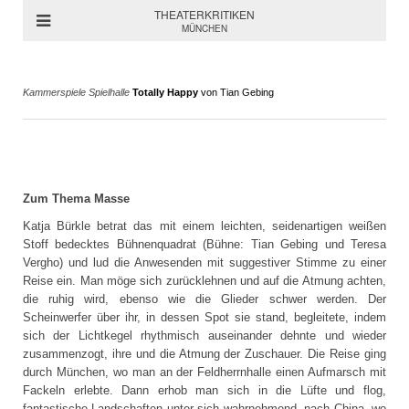
THEATERKRITIKEN
MÜNCHEN
Kammerspiele Spielhalle
Totally Happy
von Tian Gebing
Zum Thema Masse
Katja Bürkle betrat das mit einem leichten, seidenartigen weißen
Stoff bedecktes Bühnenquadrat (Bühne: Tian Gebing und Teresa
Vergho) und lud die Anwesenden mit suggestiver Stimme zu einer
Reise ein. Man möge sich zurücklehnen und auf die Atmung achten,
die ruhig wird, ebenso wie die Glieder schwer werden. Der
Scheinwerfer über ihr, in dessen Spot sie stand, begleitete, indem
sich der Lichtkegel rhythmisch auseinander dehnte und wieder
zusammenzogt, ihre und die Atmung der Zuschauer. Die Reise ging
durch München, wo man an der Feldherrnhalle einen Aufmarsch mit
Fackeln erlebte. Dann erhob man sich in die Lüfte und flog,
fantastische Landschaften unter sich wahrnehmend, nach China, wo