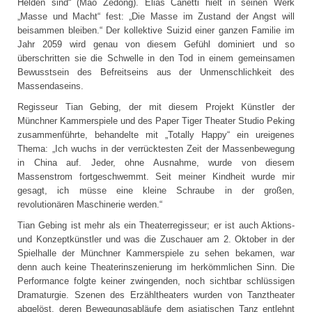
Helden sind“ (Mao Zedong). Elias Canetti hielt in seinen Werk
„Masse und Macht“ fest: „Die Masse im Zustand der Angst will
beisammen bleiben.“ Der kollektive Suizid einer ganzen Familie im
Jahr 2059 wird genau von diesem Gefühl dominiert und so
überschritten sie die Schwelle in den Tod in einem gemeinsamen
Bewusstsein des Befreitseins aus der Unmenschlichkeit des
Massendaseins.
Regisseur Tian Gebing, der mit diesem Projekt Künstler der
Münchner Kammerspiele und des Paper Tiger Theater Studio Peking
zusammenführte, behandelte mit „Totally Happy“ ein ureigenes
Thema: „Ich wuchs in der verrücktesten Zeit der Massenbewegung
in China auf. Jeder, ohne Ausnahme, wurde von diesem
Massenstrom fortgeschwemmt. Seit meiner Kindheit wurde mir
gesagt, ich müsse eine kleine Schraube in der großen,
revolutionären Maschinerie werden.“
Tian Gebing ist mehr als ein Theaterregisseur; er ist auch Aktions-
und Konzeptkünstler und was die Zuschauer am 2. Oktober in der
Spielhalle der Münchner Kammerspiele zu sehen bekamen, war
denn auch keine Theaterinszenierung im herkömmlichen Sinn. Die
Performance folgte keiner zwingenden, noch sichtbar schlüssigen
Dramaturgie. Szenen des Erzähltheaters wurden von Tanztheater
abgelöst, deren Bewegungsabläufe dem asiatischen Tanz entlehnt