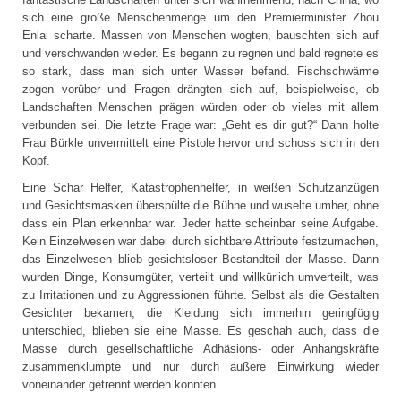
sich eine große Menschenmenge um den Premierminister Zhou
Enlai scharte. Massen von Menschen wogten, bauschten sich auf
und verschwanden wieder. Es begann zu regnen und bald regnete es
so stark, dass man sich unter Wasser befand. Fischschwärme
zogen vorüber und Fragen drängten sich auf, beispielweise, ob
Landschaften Menschen prägen würden oder ob vieles mit allem
verbunden sei. Die letzte Frage war: „Geht es dir gut?“ Dann holte
Frau Bürkle unvermittelt eine Pistole hervor und schoss sich in den
Kopf.
Eine Schar Helfer, Katastrophenhelfer, in weißen Schutzanzügen
und Gesichtsmasken überspülte die Bühne und wuselte umher, ohne
dass ein Plan erkennbar war. Jeder hatte scheinbar seine Aufgabe.
Kein Einzelwesen war dabei durch sichtbare Attribute festzumachen,
das Einzelwesen blieb gesichtsloser Bestandteil der Masse. Dann
wurden Dinge, Konsumgüter, verteilt und willkürlich umverteilt, was
zu Irritationen und zu Aggressionen führte. Selbst als die Gestalten
Gesichter bekamen, die Kleidung sich immerhin geringfügig
unterschied, blieben sie eine Masse. Es geschah auch, dass die
Masse durch gesellschaftliche Adhäsions- oder Anhangskräfte
zusammenklumpte und nur durch äußere Einwirkung wieder
voneinander getrennt werden konnten.