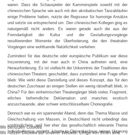
waren. Dass die Schauspieler der Kammerspiele sowohl mit der
chinesischen Sprache wie auch mit den akrobatischen Tanzabläufen
einige Probleme hatten, nutzte der Regisseur für humorige Ansätze
und setzte sie entsprechend um. Den chinesischen Kollegen ging es
naturgemäß nicht anders. Es waren gerade auch die aus der
Fremdartigkeit der Kultur und der Gestaltungsvorgänge
resultierenden Momente der Überforderung, die den theatralen
Vorgängen eine wohltuende Natürlichkeit verliehen.
Zumindest für das deutsche oder europäische Publikum war diese
Inszenierung, mit der man auch in China auftreten wird, eine
Herausforderung. Es ist vielleicht der Unkenntnis der Traditionen des
chinesischen Theaters geschuldet, dass zumindest eine Frage offen
blieb: Wie wirkt diese Darstellung und dieses Konzept, das für den
deutschen Zuschauer an einigen Stellen ein wenig rätselhaft blieb, in
China? Für den einheimischen Theatergänger blieb vieles Fragment,
etliches befremdliche Deklamation und manches exotisch
anzuschauende, aber schwer entschlüsselbare Choreografie.
Dennoch war es ein spannender Abend, denn das Thema Masse und
Gleichschaltung von Massen, in Deutschland nicht unbedingt das
vordringlichste, weil hier eher das gesellschaftlich relevante Thema
Wir benutzen Cookies
Individualismus ansteht, könnte in China durchaus seinen Ursprung
Wir nutzen Cookies auf unserer Website. Einige von ihnen sind