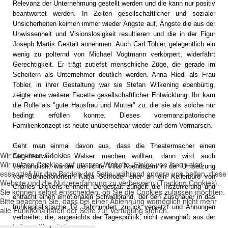
Relevanz der Unternehmung gestellt werden und die kann nur positiv
beantwortet werden. In Zeiten gesellschaftlicher und sozialer
Unsicherheiten keimen immer wieder Ängste auf, Ängste die aus der
Unwissenheit und Visionslosigkeit resultieren und die in der Figur
Joseph Martis Gestalt annehmen. Auch Carl Tobler, gelegentlich ein
wenig zu polternd von Michael Vogtmann verkörpert, widerfährt
Gerechtigkeit. Er trägt zutiefst menschliche Züge, die gerade im
Scheitern als Unternehmer deutlich werden. Anna Riedl als Frau
Tobler, in ihrer Gestaltung war sie Stefan Wilkening ebenbürtig,
zeigte eine weitere Facette gesellschaftlicher Entwicklung. Ihr kam
die Rolle als "gute Hausfrau und Mutter" zu, die sie als solche nur
bedingt erfüllen konnte. Dieses voremanzipatorische
Familienkonzept ist heute unübersehbar wieder auf dem Vormarsch.
Geht man einmal davon aus, dass die Theatermacher einen
Wir benutzen Cookies
Gegenentwurf zu Walser machen wollten, dann wird auch
Wir nutzen Cookies auf unserer Website. Einige von ihnen sind
verständlich, warum die lichte Villa Abendstern in der Umsetzung
essenziell für den Betrieb der Seite, während andere uns helfen, diese
von Bühnenbildnerin Katja Schröder eher an ein Kellerbüro von
Website und die Nutzererfahrung zu verbessern (Tracking Cookies).
Charles Dickens erinnert. Dergestalt zündelt die Inszenierung und
Sie können selbst entscheiden, ob Sie die Cookies zulassen möchten.
entfacht einen emotionalen Schwelbrand, der den Zuschauer in das
Bitte beachten Sie, dass bei einer Ablehnung womöglich nicht mehr
frühkapitalistische 19. Jahrhundert zurück versetzt und Ahnungen
alle Funktionalitäten der Seite zur Verfügung stehen.
verbreitet, die, angesichts der Tagespolitik, nicht zwanghaft aus der
Luft gegriffen sind.