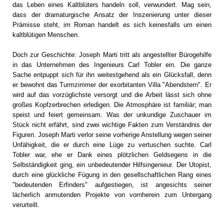
das Leben eines Kaltblüters handeln soll, verwundert. Mag sein,
dass der dramaturgische Ansatz der Inszenierung unter dieser
Prämisse steht, im Roman handelt es sich keinesfalls um einen
kaltblütigen Menschen.
Doch zur Geschichte: Joseph Marti tritt als angestellter Bürogehilfe
in das Unternehmen des Ingenieurs Carl Tobler ein. Die ganze
Sache entpuppt sich für ihn weitestgehend als ein Glücksfall, denn
er bewohnt das Turmzimmer der exorbitanten Villa "Abendstern". Er
wird auf das vorzüglichste versorgt und die Arbeit lässt sich ohne
großes Kopfzerbrechen erledigen. Die Atmosphäre ist familiär; man
speist und feiert gemeinsam. Was der unkundige Zuschauer im
Stück nicht erfährt, sind zwei wichtige Fakten zum Verständnis der
Figuren. Joseph Marti verlor seine vorherige Anstellung wegen seiner
Unfähigkeit, die er durch eine Lüge zu vertuschen suchte. Carl
Tobler war, ehe er Dank eines plötzlichen Geldsegens in die
Selbständigkeit ging, ein unbedeutender Hilfsingenieur. Der Utopist,
durch eine glückliche Fügung in den gesellschaftlichen Rang eines
"bedeutenden Erfinders" aufgestiegen, ist angesichts seiner
lächerlich anmutenden Projekte von vornherein zum Untergang
verurteilt.