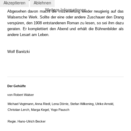
Akzeptieren
Ablehnen
Weitere Informationen
Abgesehen davon macht die Inszenierung wieder neugierig auf das
Walsersche Werk. Sollte der eine oder andere Zuschauer den Drang
verspüren, den 1908 entstandenen Roman zu lesen, so sei ihm dazu
geraten. Er komplettiert den Abend und erhält die Bühnenbilder als
andere Lesart am Leben.
Wolf Banitzki
Der Gehülfe
von Robert Walser
Michael Vogtmann, Anna Riedl, Lena Dörrie, Stefan Wilkening, Ulrike Arnold,
Christian Lerch, Marga Kegel, Yogo Pausch
Regie. Hans-Ulrich Becker