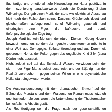
fluchtartige und emotional tiefe Hinwendung zur Natur gestützt, in
der Inszenierung paradoxerweise durch die Darstellung Stefan
Wilkenings. Der gab einen Marti, der stets wie elektrisiert Ausschau
hielt nach den Fallstricken seines Daseins. Grüblerisch, devot und
gleichermaßen aufbegehrend, schuf Wilkening glaubhaft und
eindringlich eine Figur, die kafkaeske und somit
tiefenpsychologische Züge trug.
Joseph Marti ist kein Mensch, der (durch Dienen - Georg Holzer)
bewusst herrschen, sondern der irgendwie durchkommen möchte in
einer Welt aus Demagogie, Selbstentfremdung und aus Dummheit
geborenem Horror, der Folter gegen das ungeliebte Kind Silvi (Lena
Dörrie) nicht ausspart.
Nicht zuletzt soll auf das Schicksal Walsers verwiesen sein, der
sich in der Figur Martis selbst beschreibt und der 51jährig - an der
Realität zerbrochen - gegen seinen Willen in eine psychiatrische
Heilanstalt eingewiesen wurde.
Die Auseinandersetzung mit dem dramatischen Entwurf auf der
Bühne des Marstalls und dem Walserschen Roman muss letztlich
unentschieden bleiben, womit die Unternehmung der Theatermacher
keinesfalls ins Abseits gerät.
Als Rechtfertigung soll die Frage nach der gesellschaftlichen