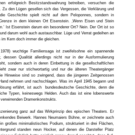
nen erfolgreich Besitzstandswahrung betreiben, versuchen die
. Zu den Lügen gesellen sich das Vergessen, die Verklärung und
 die Geschichte spielt nicht auf dem Peloponnes, sondern in
Grenze in dem kleinen Ort Eisenstein. ‚Wenn Eisen und Stein
n.’ Ist Eisenstein darum ein besonderer Ort? Nein. Der Ort ist so
e und darum wohl auch austauschbar. Lüge und Verrat gedeihen an
en im Kern doch immer die gleichen.
1978) wuchtige Familiensaga ist zweifelsohne ein spannende
 dessen Qualität allerdings nicht nur in der Ausformulierung
ht, sondern auch in deren Einbettung in die gesellschaftlichen
ht zwar nur stichwortartig und nur die älteren Theatergänger
ie Hinweise sind so zwingend, dass die jüngeren Zeitgenossen
e Hand nehmen und nachschlagen. Was im April 1945 begann und
lösung erfährt, ist auch bundesdeutsche Geschichte, denn die
tliche Typen, keineswegs Helden. Auch das ist eine lobenswerte
r verwirrenden Dramenkonstrukts.
szenierung ganz auf das Wirkprinzip des epischen Theaters. Er
lenkendes Beiwerk. Hannes Neumaiers Bühne, er zeichnete auch
in großes minimalistisches Podium, strukturiert in drei Flächen,
intergrund standen neun Hocker, auf denen die Darsteller Platz