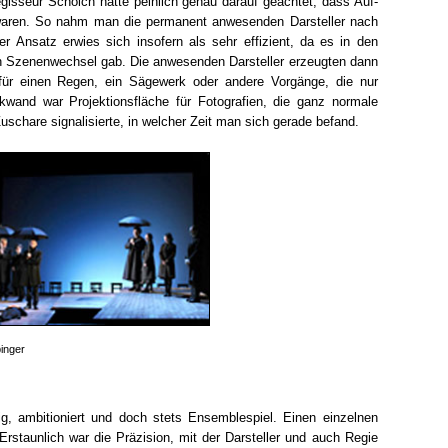
egisseur Schölch hatte peinlich genau darauf geachtet, dass Auf-
 waren. So nahm man die permanent anwesenden Darsteller nach
er Ansatz erwies sich insofern als sehr effizient, da es in den
on Szenenwechsel gab. Die anwesenden Darsteller erzeugten dann
 für einen Regen, ein Sägewerk oder andere Vorgänge, die nur
wand war Projektionsfläche für Fotografien, die ganz normale
schare signalisierte, in welcher Zeit man sich gerade befand.
inger
ig, ambitioniert und doch stets Ensemblespiel. Einen einzelnen
rstaunlich war die Präzision, mit der Darsteller und auch Regie