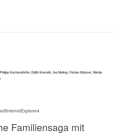
ilipp Kochendörfer, Edith Konrath, Ina Meling, Florian Münzer, Nikola
n
softInternetExplorer4
he Familiensaga mit