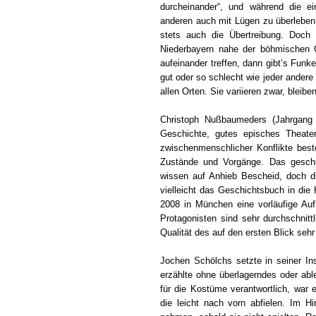
durcheinander“, und während die ei
anderen auch mit Lügen zu überleben
stets auch die Übertreibung. Doch
Niederbayern nahe der böhmischen 
aufeinander treffen, dann gibt’s Funke
gut oder so schlecht wie jeder ander
allen Orten. Sie variieren zwar, bleib
Christoph Nußbaumeders (Jahrgang 
Geschichte, gutes episches Theater,
zwischenmenschlicher Konflikte beste
Zustände und Vorgänge. Das geschie
wissen auf Anhieb Bescheid, doch d
vielleicht das Geschichtsbuch in di
2008 in München eine vorläufige Auf
Protagonisten sind sehr durchschnit
Qualität des auf den ersten Blick seh
Jochen Schölchs setzte in seiner In
erzählte ohne überlagerndes oder ab
für die Kostüme verantwortlich, war e
die leicht nach vorn abfielen. Im H