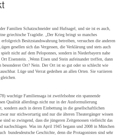
t
 der Familien Schatzschneider und Hufnagel, und sie ist es auch,
 eine griechische Tragödie. „Der Krieg bringt so manches
 erfolgreich Besitzstandswahrung betreiben, versuchen die anderen
ügen gesellen sich das Vergessen, die Verklärung und stets auch
 spielt nicht auf dem Peloponnes, sondern in Niederbayern nahe
Ort Eisenstein. ‚Wenn Eisen und Stein aufeinander treffen, dann
n besonderer Ort? Nein. Der Ort ist so gut oder so schlecht wie
auschbar. Lüge und Verrat gedeihen an allen Orten. Sie variieren
gleichen.
8) wuchtige Familiensaga ist zweifelsohne ein spannende
sen Qualität allerdings nicht nur in der Ausformulierung
, sondern auch in deren Einbettung in die gesellschaftlichen
zwar nur stichwortartig und nur die älteren Theatergänger wissen
 sind so zwingend, dass die jüngeren Zeitgenossen vielleicht das
nd nachschlagen. Was im April 1945 begann und 2008 in München
auch
bundesdeutsche Geschichte, denn die Protagonisten sind sehr