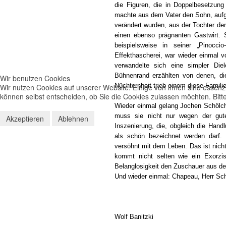
die Figuren, die in Doppelbesetzung
machte aus dem Vater den Sohn, aufge
verändert wurden, aus der Tochter de
einen ebenso prägnanten Gastwirt. 
beispielsweise in seiner „Pinocc
Effekthascherei, war wieder einmal v
verwandelte sich eine simpler Di
Bühnenrand erzählten von denen, di
Wir benutzen Cookies
Nüchternheit trieb einem diese Fami
Wir nutzen Cookies auf unserer Website. Einige von ihnen sind essenzi
können selbst entscheiden, ob Sie die Cookies zulassen möchten. Bitte
Wieder einmal gelang Jochen Schölc
muss sie nicht nur wegen der gut
Akzeptieren
Ablehnen
Inszenierung, die, obgleich die Hand
als schön bezeichnet werden darf.
versöhnt mit dem Leben. Das ist nich
kommt nicht selten wie ein Exorzist
Belanglosigkeit den Zuschauer aus de
Und wieder einmal: Chapeau, Herr Sc
Wolf Banitzki