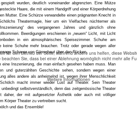
 gespielt wurden, deutlich voneinander abgrenzten. Eine Mütze
steckte Haare, die mit einem Handgriff und einer Körperdrehung
ren Mutter. Eine Schürze verwandelte einen prägnanten Knecht in
Schölchs Theatermagie, hier um ein Vielfaches nüchterner als
io-Inszenierung“ des vergangenen Jahres und gänzlich ohne
ollkommen. Beerdigungen erschienen in „neuem“ Licht, mit Licht
elenboden in ein atmosphärisches Speisezimmer. Schuhe am
e keine Schuhe mehr brauchen. Trotz oder gerade wegen aller
liensage Schauer von Gänsehaut über den Rücken.
ell für den Betrieb der Seite, während andere uns helfen, diese Websi
 beachten Sie, dass bei einer Ablehnung womöglich nicht mehr alle Fun
h eine Inszenierung, die man einfach gesehen haben muss. Man
en und guterzählten Geschichte sehen, sondern wegen einer
lung alles andere als anheimelnd ist, wegen ihrer Menschlichkeit
Weitere Informationen
 Schölch macht immer wieder Lust auf Theater. Sein Theater
t unbedingt selbstverständlich, denn das zeitgenössische Theater
 daher, der mit aufgesetzter Ästhetik oder auch mit völliger
m Körper Theater zu vertreiben sucht.
hölch und das Ensemble!