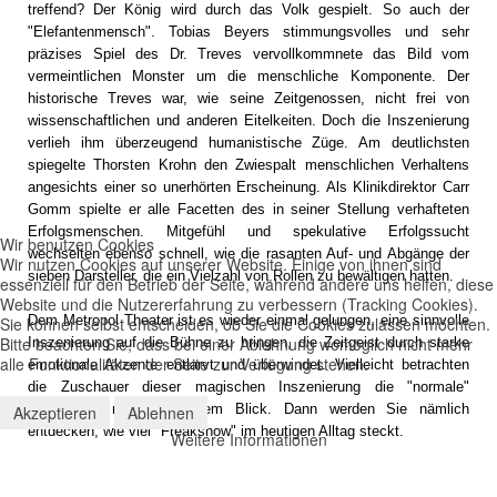
treffend? Der König wird durch das Volk gespielt. So auch der
"Elefantenmensch". Tobias Beyers stimmungsvolles und sehr
präzises Spiel des Dr. Treves vervollkommnete das Bild vom
vermeintlichen Monster um die menschliche Komponente. Der
historische Treves war, wie seine Zeitgenossen, nicht frei von
wissenschaftlichen und anderen Eitelkeiten. Doch die Inszenierung
verlieh ihm überzeugend humanistische Züge. Am deutlichsten
spiegelte Thorsten Krohn den Zwiespalt menschlichen Verhaltens
angesichts einer so unerhörten Erscheinung. Als Klinikdirektor Carr
Gomm spielte er alle Facetten des in seiner Stellung verhafteten
Erfolgsmenschen. Mitgefühl und spekulative Erfolgssucht
Wir benutzen Cookies
wechselten ebenso schnell, wie die rasanten Auf- und Abgänge der
Wir nutzen Cookies auf unserer Website. Einige von ihnen sind
sieben Darsteller, die ein Vielzahl von Rollen zu bewältigen hatten.
essenziell für den Betrieb der Seite, während andere uns helfen, diese
Website und die Nutzererfahrung zu verbessern (Tracking Cookies).
Dem Metropol Theater ist es wieder einmal gelungen, eine sinnvolle
Sie können selbst entscheiden, ob Sie die Cookies zulassen möchten.
Bitte beachten Sie, dass bei einer Ablehnung womöglich nicht mehr
Inszenierung auf die Bühne zu bringen, die Zeitgeist durch starke
alle Funktionalitäten der Seite zur Verfügung stehen.
emotionale Akzente entlarvt und überwindet. Vielleicht betrachten
die Zuschauer dieser magischen Inszenierung die "normale"
Medienwelt mit geschärftem Blick. Dann werden Sie nämlich
Akzeptieren
Ablehnen
entdecken, wie viel "Freakshow" im heutigen Alltag steckt.
Weitere Informationen