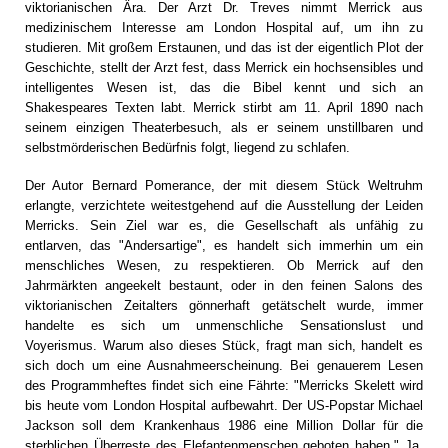
viktorianischen Ära. Der Arzt Dr. Treves nimmt Merrick aus
medizinischem Interesse am London Hospital auf, um ihn zu
studieren. Mit großem Erstaunen, und das ist der eigentlich Plot der
Geschichte, stellt der Arzt fest, dass Merrick ein hochsensibles und
intelligentes Wesen ist, das die Bibel kennt und sich an
Shakespeares Texten labt. Merrick stirbt am 11. April 1890 nach
seinem einzigen Theaterbesuch, als er seinem unstillbaren und
selbstmörderischen Bedürfnis folgt, liegend zu schlafen.
Der Autor Bernard Pomerance, der mit diesem Stück Weltruhm
erlangte, verzichtete weitestgehend auf die Ausstellung der Leiden
Merricks. Sein Ziel war es, die Gesellschaft als unfähig zu
entlarven, das "Andersartige", es handelt sich immerhin um ein
menschliches Wesen, zu respektieren. Ob Merrick auf den
Jahrmärkten angeekelt bestaunt, oder in den feinen Salons des
viktorianischen Zeitalters gönnerhaft getätschelt wurde, immer
handelte es sich um unmenschliche Sensationslust und
Voyerismus. Warum also dieses Stück, fragt man sich, handelt es
sich doch um eine Ausnahmeerscheinung. Bei genauerem Lesen
des Programmheftes findet sich eine Fährte: "Merricks Skelett wird
bis heute vom London Hospital aufbewahrt. Der US-Popstar Michael
Jackson soll dem Krankenhaus 1986 eine Million Dollar für die
sterblichen Überreste des Elefantenmenschen geboten haben." Ja,