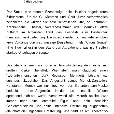
© Hilda Lobinger
Das Stück, eine rasante Szenenfolge, spielt in einer angedeuteten
Zirkusarena, für die Gil Mehmert und Gerit Jurda verantwortlich
zeichneten. So wurden alle gesellschaftlichen Orte, ob Jahrmarkt,
Krankenhaus, Theater, Vorstandszimmer oder Merricks letzte
Zuflucht im hintersten Trakt des Hospitals zum Bestandteil
theatralischer Ausdeutung. Die musizierenden Schauspieler erhoben
viele Vorgänge durch schmissige Begleitung mittels "Circus Songs"
(The Tiger Lillies) in den Stand von Attraktionen, was nicht selten
starkes Unbehagen erzeugte.
Das Stück ist mehr als nur eine Herausforderung, denn es ist mit
großen Risiken behaftet. Wie stellt man glaubhaft einen
"Elefantenmenschen" dar? Regisseur Mehmerts Lösung war
durchaus akzeptabel. Das Angesicht seines Merrick-Darstellers
Konstantin Moreth war nur kurz von der Elefantenmann-Maske
bedeckt. In dem Augenblick, in dem das menschliche Wesen
sprechend sichtbar wurde, verschwand sie. Moreth spielte zwar
immer noch eine entstellte Figur, aber sein sensibler
Gesichtsausdruck und seine intensive Darstellung suggerierten
glaubhaft die ungeheure Entstellung. Wie heißt es am Theater so