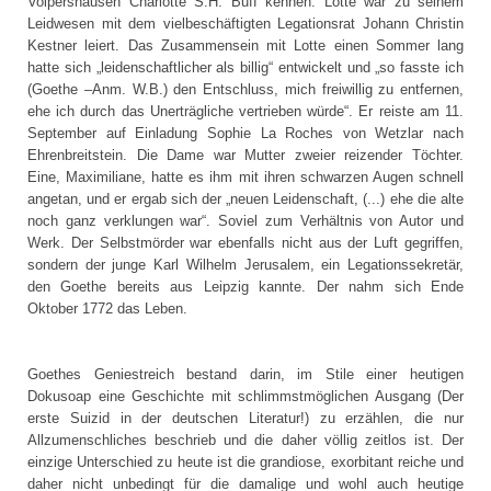
Volpershausen Charlotte S.H. Buff kennen. Lotte war zu seinem
Leidwesen mit dem vielbeschäftigten Legationsrat Johann Christin
Kestner leiert. Das Zusammensein mit Lotte einen Sommer lang
hatte sich „leidenschaftlicher als billig“ entwickelt und „so fasste ich
(Goethe –Anm. W.B.) den Entschluss, mich freiwillig zu entfernen,
ehe ich durch das Unerträgliche vertrieben würde“. Er reiste am 11.
September auf Einladung Sophie La Roches von Wetzlar nach
Ehrenbreitstein. Die Dame war Mutter zweier reizender Töchter.
Eine, Maximiliane, hatte es ihm mit ihren schwarzen Augen schnell
angetan, und er ergab sich der „neuen Leidenschaft, (...) ehe die alte
noch ganz verklungen war“. Soviel zum Verhältnis von Autor und
Werk. Der Selbstmörder war ebenfalls nicht aus der Luft gegriffen,
sondern der junge Karl Wilhelm Jerusalem, ein Legationssekretär,
den Goethe bereits aus Leipzig kannte. Der nahm sich Ende
Oktober 1772 das Leben.
Goethes Geniestreich bestand darin, im Stile einer heutigen
Dokusoap eine Geschichte mit schlimmstmöglichen Ausgang (Der
erste Suizid in der deutschen Literatur!) zu erzählen, die nur
Allzumenschliches beschrieb und die daher völlig zeitlos ist. Der
einzige Unterschied zu heute ist die grandiose, exorbitant reiche und
daher nicht unbedingt für die damalige und wohl auch heutige