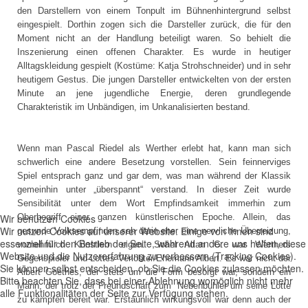
den Darstellern von einem Tonpult im Bühnenhintergrund selbst
eingespielt. Dorthin zogen sich die Darsteller zurück, die für den
Moment nicht an der Handlung beteiligt waren. So behielt die
Inszenierung einen offenen Charakter. Es wurde in heutiger
Alltagskleidung gespielt (Kostüme: Katja Strohschneider) und in sehr
heutigem Gestus. Die jungen Darsteller entwickelten von der ersten
Minute an jene jugendliche Energie, deren grundlegende
Charakteristik im Unbändigen, im Unkanalisierten bestand.
Wenn man Pascal Riedel als Werther erlebt hat, kann man sich
schwerlich eine andere Besetzung vorstellen. Sein feinnerviges
Spiel entsprach ganz und gar dem, was man während der Klassik
gemeinhin unter „überspannt“ verstand. In dieser Zeit wurde
Sensibilität unter dem Wort Empfindsamkeit immerhin zum
Wir benutzen Cookies
Oberbegriff einer ganzen künstlerischen Epoche. Allein, das
Wir nutzen Cookies auf unserer Website. Einige von ihnen sind
gesunde Volksempfinden sah darin eher eine nervliche Überreizung,
essenziell für den Betrieb der Seite, während andere uns helfen, diese
vornehmlich Künstlern eigen. Sohel Altan G. war Werthers
Website und die Nutzererfahrung zu verbessern (Tracking Cookies).
Gegenspieler und Lottes Verlobter/Ehemann Albert. Es war nicht der
Sie können selbst entscheiden, ob Sie die Cookies zulassen möchten.
Albert Goethes, der stets um die Form besorgt war, sondern ein
Bitte beachten Sie, dass bei einer Ablehnung womöglich nicht mehr
Mann, der trotz der Freundschaft zum Nebenbuhler um seine Lotte
alle Funktionalitäten der Seite zur Verfügung stehen.
zu kämpfen bereit war. Erstaunlich wirkungsvoll war denn auch der