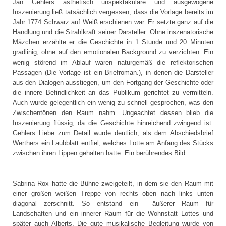
Jan Gehlers ästhetisch unspektakuläre und ausgewogene
Inszenierung ließ tatsächlich vergessen, dass die Vorlage bereits im
Jahr 1774 Schwarz auf Weiß erschienen war. Er setzte ganz auf die
Handlung und die Strahlkraft seiner Darsteller. Ohne inszenatorische
Mäzchen erzählte er die Geschichte in 1 Stunde und 20 Minuten
gradlinig, ohne auf den emotionalen Background zu verzichten. Ein
wenig störend im Ablauf waren naturgemäß die reflektorischen
Passagen (Die Vorlage ist ein Briefroman.), in denen die Darsteller
aus den Dialogen ausstiegen, um den Fortgang der Geschichte oder
die innere Befindlichkeit an das Publikum gerichtet zu vermitteln.
Auch wurde gelegentlich ein wenig zu schnell gesprochen, was den
Zwischentönen den Raum nahm. Ungeachtet dessen blieb die
Inszenierung flüssig, da die Geschichte hinreichend zwingend ist.
Gehlers Liebe zum Detail wurde deutlich, als dem Abschiedsbrief
Werthers ein Laubblatt entfiel, welches Lotte am Anfang des Stücks
zwischen ihren Lippen gehalten hatte. Ein berührendes Bild.
Sabrina Rox hatte die Bühne zweigeteilt, in dem sie den Raum mit
einer großen weißen Treppe von rechts oben nach links unten
diagonal zerschnitt. So entstand ein äußerer Raum für
Landschaften und ein innerer Raum für die Wohnstatt Lottes und
später auch Alberts. Die gute musikalische Begleitung wurde von