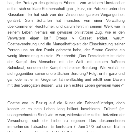
hat, der Prototyp des geistigen Erbens - von welchem Umstand er
selbst sich so klare Rechenschaft gab -, kurz, ein Patrizier unter den
Klassikern. Er hat sich von den Zinsen der ganzen Vergangenheit
genährt. Sein Schaffen hat manches von einer Verwaltung
überkommener Reichtümer, und darum fehlt in seinem Werk wie in
seinem Leben niemals ein gewisser philiströser Zug, wie er den
Verwaltern eigen ist.“ Ortega y Gasset erklärt, warum
Goetheverehrung und die Mangelhaftigkeit der Einschätzung seiner
Person uns an den Punkt gebracht habe, der Statue Goethe ein
wenig überdrüssig zu sein. Er schreibt: „Das Fesselndste ist nicht
der Kampf des Menschen mit der Welt, mit seinem äußeren
Schicksal, sondern der Kampf mit seiner Berufung. Wie verhält er
sich gegenüber seiner unerbittlichen Berufung? Folgt er ihr ganz und
gar, oder ist er im Gegenteil fahnenflüchtig und erfüllt sein Dasein
mit den Surrogaten dessen, was sein echtes Leben gewesen wäre?“
Goethe war in Bezug auf die Kunst ein Fahnenflüchtiger, doch
konnte er es sein Leben lang brillant kaschieren. Frühreif (im
unangenehmsten Sinn) wie er war, widerstand er selbst beizeiten der
Versuchung, sich der Liebe zu ergeben. Das dokumentieren
immerhin die Tatsachen. Er lernte am 7. Juni 1772 auf einem Ball in