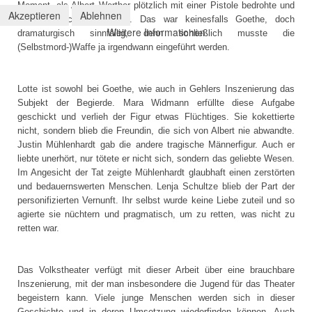
Moment, als Albert Werther plötzlich mit einer Pistole bedrohte und
Akzeptieren
Ablehnen
in seine Schranken wies. Das war keinesfalls Goethe, doch
Weitere Informationen
dramaturgisch sinnfällig, denn schließlich musste die
(Selbstmord-)Waffe ja irgendwann eingeführt werden.
Lotte ist sowohl bei Goethe, wie auch in Gehlers Inszenierung das
Subjekt der Begierde. Mara Widmann erfüllte diese Aufgabe
geschickt und verlieh der Figur etwas Flüchtiges. Sie kokettierte
nicht, sondern blieb die Freundin, die sich von Albert nie abwandte.
Justin Mühlenhardt gab die andere tragische Männerfigur. Auch er
liebte unerhört, nur tötete er nicht sich, sondern das geliebte Wesen.
Im Angesicht der Tat zeigte Mühlenhardt glaubhaft einen zerstörten
und bedauernswerten Menschen. Lenja Schultze blieb der Part der
personifizierten Vernunft. Ihr selbst wurde keine Liebe zuteil und so
agierte sie nüchtern und pragmatisch, um zu retten, was nicht zu
retten war.
Das Volkstheater verfügt mit dieser Arbeit über eine brauchbare
Inszenierung, mit der man insbesondere die Jugend für das Theater
begeistern kann. Viele junge Menschen werden sich in dieser
Geschichte und in deren Umsetzung wiederfinden können. Auch