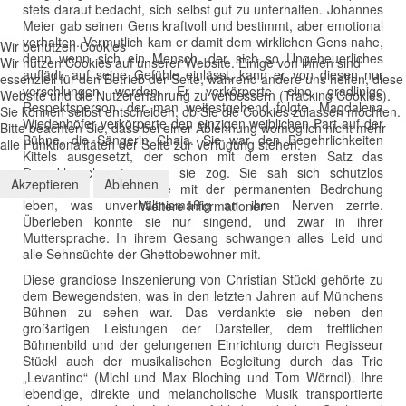
stets darauf bedacht, sich selbst gut zu unterhalten. Johannes
Meier gab seinen Gens kraftvoll und bestimmt, aber emotional
verhalten. Vermutlich kam er damit dem wirklichen Gens nahe,
Wir benutzen Cookies
denn wenn sich ein Mensch, der sich so Ungeheuerliches
Wir nutzen Cookies auf unserer Website. Einige von ihnen sind
auflädt, auf seine Gefühle einlässt, kann er von diesen nur
essenziell für den Betrieb der Seite, während andere uns helfen, diese
verschlungen werden. Er verkörperte eine gradlinige
Website und die Nutzererfahrung zu verbessern (Tracking Cookies).
Respektsperson, der man weitestgehend folgte. Magdalena
Sie können selbst entscheiden, ob Sie die Cookies zulassen möchten.
Wiedenhöfer verkörperte den einzigen weiblichen Part auf der
Bitte beachten Sie, dass bei einer Ablehnung womöglich nicht mehr
Bühne, die Sängerin Chaja. Sie war den Begehrlichkeiten
alle Funktionalitäten der Seite zur Verfügung stehen.
Kittels ausgesetzt, der schon mit dem ersten Satz das
Damoklesschwert gegen sie zog. Sie sah sich schutzlos
Akzeptieren
Ablehnen
ausgeliefert und musste mit der permanenten Bedrohung
leben, was unverhältnismäßig an ihren Nerven zerrte.
Weitere Informationen
Überleben konnte sie nur singend, und zwar in ihrer
Muttersprache. In ihrem Gesang schwangen alles Leid und
alle Sehnsüchte der Ghettobewohner mit.
Diese grandiose Inszenierung von Christian Stückl gehörte zu
dem Bewegendsten, was in den letzten Jahren auf Münchens
Bühnen zu sehen war. Das verdankte sie neben den
großartigen Leistungen der Darsteller, dem trefflichen
Bühnenbild und der gelungenen Einrichtung durch Regisseur
Stückl auch der musikalischen Begleitung durch das Trio
„Levantino“ (Michl und Max Bloching und Tom Wörndl). Ihre
lebendige, direkte und melancholische Musik transportierte