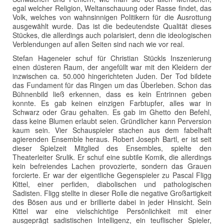
egal welcher Religion, Weltanschauung oder Rasse findet, das
Volk, welches von wahnsinnigen Politikern für die Ausrottung
ausgewählt wurde. Das ist die bedeutendste Qualität dieses
Stückes, die allerdings auch polarisiert, denn die ideologischen
Verblendungen auf allen Seiten sind nach wie vor real.
Stefan Hageneier schuf für Christian Stückls Inszenierung
einen düsteren Raum, der angefüllt war mit den Kleidern der
inzwischen ca. 50.000 hingerichteten Juden. Der Tod bildete
das Fundament für das Ringen um das Überleben. Schon das
Bühnenbild ließ erkennen, dass es kein Entrinnen geben
konnte. Es gab keinen einzigen Farbtupfer, alles war in
Schwarz oder Grau gehalten. Es gab im Ghetto den Befehl,
dass keine Blumen erlaubt seien. Gründlicher kann Perversion
kaum sein. Vier Schauspieler stachen aus dem fabelhaft
agierenden Ensemble heraus. Robert Joseph Bartl, er ist seit
dieser Spielzeit Mitglied des Ensembles, spielte den
Theaterleiter Srulik. Er schuf eine subtile Komik, die allerdings
kein befreiendes Lachen provozierte, sondern das Grauen
forcierte. Er war der eigentliche Gegenspieler zu Pascal Fligg
Kittel, einer perfiden, diabolischen und pathologischen
Sadisten. Fligg stellte in dieser Rolle die negative Großartigkeit
des Bösen aus und er brillierte dabei in jeder Hinsicht. Sein
Kittel war eine vielschichtige Persönlichkeit mit einer
ausgeprägt sadistischen Intelligenz, ein teuflischer Spieler,