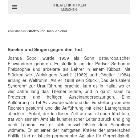
THEATERKRITIKEN
MÜNCHEN
Volkstheater
Ghetto
von Joshua Sobol
Spielen und Singen gegen den Tod
Joshua Sobol wurde 1939 als Sohn osteuropäischer
Einwanderer geboren. Er studierte an der Pariser Sorbonne
Philosophie und arbeitete als Lehrer in einem Kibbuz. Mit
Stücken wie „Weiningers Nacht“ (1982) und „Ghetto“ (1984)
errang er Weltruhm. Als er 1988 sein Stück „Das Jerusalem
Syndrom“ zur Uraufführung brachte, kam es in Haifa, wo er
vier Jahre lang das Theater leitete, und in ganz Israel zu
Protesten und heftigen Auseinandersetzungen. Eine
Aufführung in Tel Aviv wurde während der Vorstellung von den
Rechten gestürmt und die Aufführung mit einer Lärmgranate
attackiert. Sobol, der in dieser Zeit um sein Leben fürchtete,
trat von seinem Amt als künstlerischer Leiter zurück und ging
nach London, wo er sich ausschließlich dem Schreiben
widmete. Er ist einer der heftigsten Kritiker der israelischen
Politik. Und er ist ein permanenter Agitator für Gerechtigkeit,