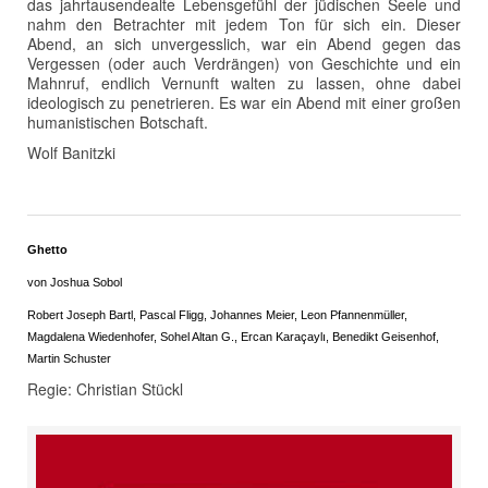
das jahrtausendealte Lebensgefühl der jüdischen Seele und
nahm den Betrachter mit jedem Ton für sich ein. Dieser
Abend, an sich unvergesslich, war ein Abend gegen das
Vergessen (oder auch Verdrängen) von Geschichte und ein
Mahnruf, endlich Vernunft walten zu lassen, ohne dabei
ideologisch zu penetrieren. Es war ein Abend mit einer großen
humanistischen Botschaft.
Wolf Banitzki
Ghetto
von Joshua Sobol
Robert Joseph Bartl, Pascal Fligg, Johannes Meier, Leon Pfannenmüller,
Magdalena Wiedenhofer, Sohel Altan G., Ercan Karaçaylı, Benedikt Geisenhof,
Martin Schuster
Regie: Christian Stückl