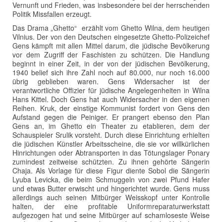
Vernunft und Frieden, was insbesondere bei der herrschenden
Politik Missfallen erzeugt.
Das Drama „Ghetto“ erzählt vom Ghetto Wilna, dem heutigen
Vilnius. Der von den Deutschen eingesetzte Ghetto-Polizeichef
Gens kämpft mit allen Mittel darum, die jüdische Bevölkerung
vor dem Zugriff der Faschisten zu schützen. Die Handlung
beginnt in einer Zeit, in der von der jüdischen Bevölkerung,
1940 belief sich ihre Zahl noch auf 80.000, nur noch 16.000
übrig geblieben waren. Gens Widersacher ist der
verantwortliche Offizier für jüdische Angelegenheiten in Wilna
Hans Kittel. Doch Gens hat auch Widersacher in den eigenen
Reihen. Kruk, der einstige Kommunist fordert von Gens den
Aufstand gegen die Peiniger. Er prangert ebenso den Plan
Gens an, im Ghetto ein Theater zu etablieren, dem der
Schauspieler Srulik vorsteht. Durch diese Einrichtung erhielten
die jüdischen Künstler Arbeitsscheine, die sie vor willkürlichen
Hinrichtungen oder Abtransporten in das Tötungslager Ponary
zumindest zeitweise schützten. Zu ihnen gehörte Sängerin
Chaja. Als Vorlage für diese Figur diente Sobol die Sängerin
Lyuba Levicka, die beim Schmuggeln von zwei Pfund Hafer
und etwas Butter erwischt und hingerichtet wurde. Gens muss
allerdings auch seinen Mitbürger Weisskopf unter Kontrolle
halten, der eine profitable Uniformreparaturwerkstatt
aufgezogen hat und seine Mitbürger auf schamloseste Weise