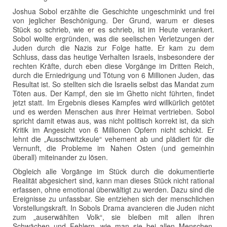
Joshua Sobol erzählte die Geschichte ungeschminkt und frei
von jeglicher Beschönigung. Der Grund, warum er dieses
Stück so schrieb, wie er es schrieb, ist im Heute verankert.
Sobol wollte ergründen, was die seelischen Verletzungen der
Juden durch die Nazis zur Folge hatte. Er kam zu dem
Schluss, dass das heutige Verhalten Israels, insbesondere der
rechten Kräfte, durch eben diese Vorgänge im Dritten Reich,
durch die Erniedrigung und Tötung von 6 Millionen Juden, das
Resultat ist. So stellten sich die Israelis selbst das Mandat zum
Töten aus. Der Kampf, den sie im Ghetto nicht führten, findet
jetzt statt. Im Ergebnis dieses Kampfes wird willkürlich getötet
und es werden Menschen aus ihrer Heimat vertrieben. Sobol
spricht damit etwas aus, was nicht politisch korrekt ist, da sich
Kritik im Angesicht von 6 Millionen Opfern nicht schickt. Er
lehnt die „Ausschwitzkeule“ vehement ab und plädiert für die
Vernunft, die Probleme im Nahen Osten (und gemeinhin
überall) miteinander zu lösen.
Obgleich alle Vorgänge im Stück durch die dokumentierte
Realität abgesichert sind, kann man dieses Stück nicht rational
erfassen, ohne emotional überwältigt zu werden. Dazu sind die
Ereignisse zu unfassbar. Sie entziehen sich der menschlichen
Vorstellungskraft. In Sobols Drama avancieren die Juden nicht
zum „auserwählten Volk“, sie bleiben mit allen ihren
Schwächen und Fehlern, wie man sie bei allen Menschen,