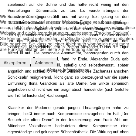
spielerisch auf die Bühne und das hatte recht wenig mit den
Vorstellungen Dürrenmatts zu tun. Es wurde stringent der
Wir benutzen Cookies
Katastrophe entgegenerzählt und mit wenig Text gelang es den
Wir nutzen Cookies auf unserer Website. Einige von ihnen sind
Darstellern immer wieder, die Doppelzüngigkeit, das vordergründige
essenziell für den Betrieb der Seite, während andere uns helfen, diese
Pochen auf (europäische) Werte und das hintergründige Zerbröckeln
Website und die Nutzererfahrung zu verbessern (Tracking Cookies).
der Lippenbekenntnisse, fühlbar werden zu lassen. Als es endlich
Sie können selbst entscheiden, ob Sie die Cookies zulassen möchten.
um das Substanzielle des Stückes ging, nämlich um das
Bitte beachten Sie, dass bei einer Ablehnung womöglich nicht mehr
existenziell Menschliche, trat in Person Alexander Dudas die Figur
alle Funktionalitäten der Seite zur Verfügung stehen.
Alfred Ill auf. Die personelle Anonymität, hervorgerufen durch den
permanenten Rollenwechsel, fand ihr Ende. Alexander Duda gab
Akzeptieren
Ablehnen
einen sehr menschlichen Ill, spießig und selbstbewusst, später
Weitere Informationen
ängstlich und schließlich vor der „Allmacht des Zachanassianschen
Schicksals“ resignierend. Nicht ganz so überzeugend war die späte
Einführung Ilona Grandkes als alte Dame. Sie wirkte sphärisch
abgehoben und nicht wie ein pragmatisch handelnder (sich Gefühle
wie Trüffel leistender) Racheengel.
Klassiker der Moderne gerade jungen Theatergängern nahe zu
bringen, heißt immer auch Kompromisse einzugehen. Im Fall „Der
Besuch der alten Dame“ in der Inszenierung von Frank Abt am
Münchner Volkstheater bedeuteten diese Kompromisse eine
eigenständige und gelungene Bühnenästhetik. Die Wirkung auf oben