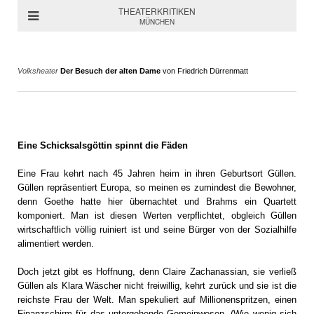
THEATERKRITIKEN
MÜNCHEN
Volksheater
Der Besuch der alten Dame
von Friedrich Dürrenmatt
Eine Schicksalsgöttin spinnt die Fäden
Eine Frau kehrt nach 45 Jahren heim in ihren Geburtsort Güllen.
Güllen repräsentiert Europa, so meinen es zumindest die Bewohner,
denn Goethe hatte hier übernachtet und Brahms ein Quartett
komponiert. Man ist diesen Werten verpflichtet, obgleich Güllen
wirtschaftlich völlig ruiniert ist und seine Bürger von der Sozialhilfe
alimentiert werden.
Doch jetzt gibt es Hoffnung, denn Claire Zachanassian, sie verließ
Güllen als Klara Wäscher nicht freiwillig, kehrt zurück und sie ist die
reichste Frau der Welt. Man spekuliert auf Millionenspritzen, einen
Finanzschirm für das untergehende Gemeinwesen. (Wie wenig sich