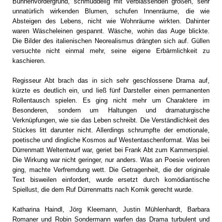
Bühnenvordergrund, schmuddelig mit verblassenden großen, sehr
unnatürlich wirkenden Blumen, schufen Innenräume, die wie
Absteigen des Lebens, nicht wie Wohnräume wirkten. Dahinter
waren Wäscheleinen gespannt. Wäsche, wohin das Auge blickte.
Die Bilder des italienischen Neorealismus drängten sich auf. Güllen
versuchte nicht einmal mehr, seine eigene Erbärmlichkeit zu
kaschieren.
Regisseur Abt brach das in sich sehr geschlossene Drama auf,
kürzte es deutlich ein, und ließ fünf Darsteller einen permanenten
Rollentausch spielen. Es ging nicht mehr um Charaktere im
Besonderen, sondern um Haltungen und dramaturgische
Verknüpfungen, wie sie das Leben schreibt. Die Verständlichkeit des
Stückes litt darunter nicht. Allerdings schrumpfte der emotionale,
poetische und dingliche Kosmos auf Westentaschenformat. Was bei
Dürrenmatt Weltentwurf war, geriet bei Frank Abt zum Kammerspiel.
Die Wirkung war nicht geringer, nur anders. Was an Poesie verloren
ging, machte Verfremdung wett. Die Getragenheit, die der originale
Text bisweilen einfordert, wurde ersetzt durch komödiantische
Spiellust, die dem Ruf Dürrenmatts nach Komik gerecht wurde.
Katharina Haindl, Jörg Kleemann, Justin Mühlenhardt, Barbara
Romaner und Robin Sondermann warfen das Drama turbulent und