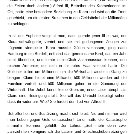
die Zeiten doch ändern.) Alfred Ill, Betreiber des Krämerladens im
Ort, hatte eine besondere Beziehung zu Klara und wird an die Front
geschickt, um die ersten Breschen in den Geldsäckel der Milliardärin
zu schlagen.
In all der Euphorie vergisst man, dass gerade jener Ill es war, der
Klara schwängerte, verriet und sie mit gedungenen Zeugen zur
Lügnerin stempelte. Klara musste Güllen verlassen, ging nach
Hamburg in ein Bordell, entband das gemeinsame Kind, das ein Jahr
nicht überlebte, und lernte schließlich Zachanassian kennen, den
reichen Armenier, der sich in ihr rotes Haar verliebt hatte. Die
Güllener bitten um Millionen, um die Wirtschaft wieder in Gang zu
bringen. Claire bietet eine Milliarde, 500 Millionen werden auf die
Familien verteilt und 500 Millionen gehen in die Sanierung der
Wirtschaft. Der Jubel kennt keine Grenzen, endet aber abrupt, als
Claire eine Bedingung stellt: Sie will das Unrecht beseitigt sehen,
dass ihr widerfuhr. Wie? Sie fordert den Tod von Alfred Ill.
Betroffenheit und Bestürzung macht sich breit. Nie und nimmer wird
man Leben gegen Geld eintauschen! Einer hatte die Katastrophe
immerhin kommen gefühlt: Der Lehrer. „Seit mehr denn zwei
Jahrzehnten korrigiere ich die Latein- und Griechischübersetzungen