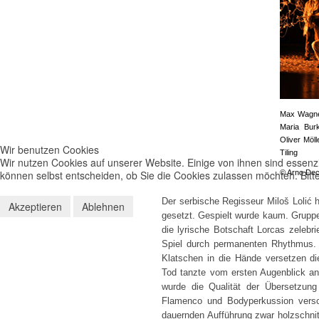
Max Wagner
Maria Burk
Oliver Möl
Wir benutzen Cookies
Tiling
Wir nutzen Cookies auf unserer Website. Einige von ihnen sind essenzi
können selbst entscheiden, ob Sie die Cookies zulassen möchten. Bitte
© Arno Decl
Der serbische Regisseur Miloš Lolić 
Akzeptieren
Ablehnen
gesetzt. Gespielt wurde kaum. Gruppe
die lyrische Botschaft Lorcas zelebrie
Spiel durch permanenten Rhythmus.
Klatschen in die Hände versetzen d
Tod tanzte vom ersten Augenblick an 
wurde die Qualität der Übersetzung
Flamenco und Bodyperkussion versc
dauernden Aufführung zwar holzschnitta