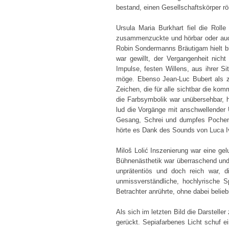
bestand, einen Gesellschaftskörper rö
Ursula Maria Burkhart fiel die Roll
zusammenzuckte und hörbar oder auch
Robin Sondermanns Bräutigam hielt bi
war gewillt, der Vergangenheit nicht
Impulse, festen Willens, aus ihrer S
möge. Ebenso Jean-Luc Bubert als zuf
Zeichen, die für alle sichtbar die ko
die Farbsymbolik war unübersehbar, h
lud die Vorgänge mit anschwellender 
Gesang, Schrei und dumpfes Pochen 
hörte es Dank des Sounds von Luca I
Miloš Lolić Inszenierung war eine ge
Bühnenästhetik war überraschend und v
unprätentiös und doch reich war, di
unmissverständliche, hochlyrische 
Betrachter anrührte, ohne dabei belie
Als sich im letzten Bild die Darstelle
gerückt. Sepiafarbenes Licht schuf 