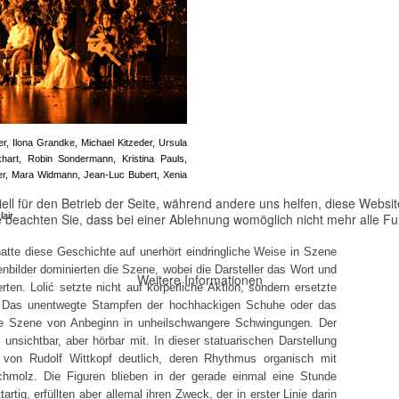
, Ilona Grandke, Michael Kitzeder, Ursula
hart, Robin Sondermann, Kristina Pauls,
ler, Mara Widmann, Jean-Luc Bubert, Xenia
ell für den Betrieb der Seite, während andere uns helfen, diese Websi
 beachten Sie, dass bei einer Ablehnung womöglich nicht mehr alle Fun
air
hatte diese Geschichte auf unerhört eindringliche Weise in Szene
nbilder dominierten die Szene, wobei die Darsteller das Wort und
Weitere Informationen
rten. Lolić setzte nicht auf körperliche Aktion, sondern ersetzte
 Das unentwegte Stampfen der hochhackigen Schuhe oder das
ie Szene von Anbeginn in unheilschwangere Schwingungen. Der
unsichtbar, aber hörbar mit. In dieser statuarischen Darstellung
 von Rudolf Wittkopf deutlich, deren Rhythmus organisch mit
hmolz. Die Figuren blieben in der gerade einmal eine Stunde
rtig, erfüllten aber allemal ihren Zweck, der in erster Linie darin