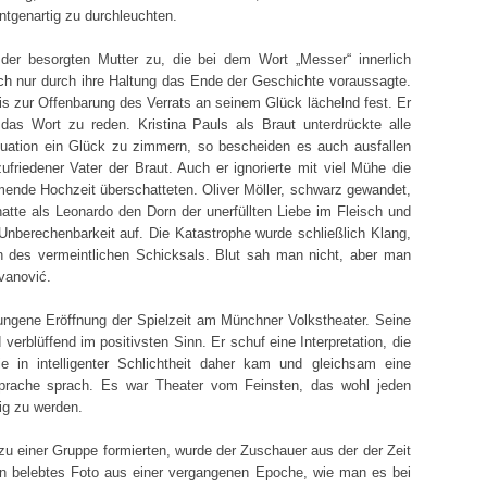
ntgenartig zu durchleuchten.
e der besorgten Mutter zu, die bei dem Wort „Messer“ innerlich
 nur durch ihre Haltung das Ende der Geschichte voraussagte.
s zur Offenbarung des Verrats an seinem Glück lächelnd fest. Er
 das Wort zu reden. Kristina Pauls als Braut unterdrückte alle
ituation ein Glück zu zimmern, so bescheiden es auch ausfallen
riedener Vater der Braut. Auch er ignorierte mit viel Mühe die
mmende Hochzeit überschatteten. Oliver Möller, schwarz gewandet,
atte als Leonardo den Dorn der unerfüllten Liebe im Fleisch und
Unberechenbarkeit auf. Die Katastrophe wurde schließlich Klang,
des vermeintlichen Schicksals. Blut sah man nicht, aber man
vanović.
lungene Eröffnung der Spielzeit am Münchner Volkstheater. Seine
erblüffend im positivsten Sinn. Er schuf eine Interpretation, die
e in intelligenter Schlichtheit daher kam und gleichsam eine
Sprache sprach. Es war Theater vom Feinsten, das wohl jeden
big zu werden.
r zu einer Gruppe formierten, wurde der Zuschauer aus der der Zeit
ein belebtes Foto aus einer vergangenen Epoche, wie man es bei