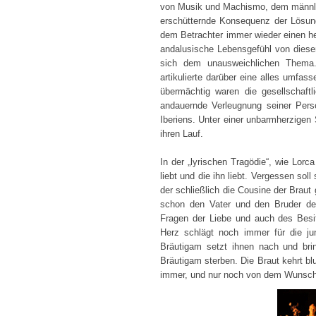
von Musik und Machismo, dem männlich
erschütternde Konsequenz der Lösung
dem Betrachter immer wieder einen he
andalusische Lebensgefühl von diese
sich dem unausweichlichen Thema. 
artikulierte darüber eine alles umfa
übermächtig waren die gesellschaft
andauernde Verleugnung seiner Perso
Iberiens. Unter einer unbarmherzigen
ihren Lauf.
In der „lyrischen Tragödie“, wie Lorc
liebt und die ihn liebt. Vergessen sol
der schließlich die Cousine der Braut
schon den Vater und den Bruder des
Fragen der Liebe und auch des Besi
Herz schlägt noch immer für die ju
Bräutigam setzt ihnen nach und bri
Bräutigam sterben. Die Braut kehrt b
immer, und nur noch von dem Wunsch 