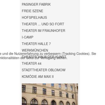
PASINGER FABRIK
FREIE SZENE
HOFSPIELHAUS
THEATER ... UND SO FORT
THEATER IM FRAUNHOFER
I-CAMP
THEATER HALLE 7
WERKMÜNCHEN
te und die Nutzererfahrung zu verbessern (Tracking Cookies). Sie
THEATER HAUS DER KUNST
ktionalitäten der Seite zur Verfügung stehen.
THEATER 44
STADTTHEATER OBLOMOW
KOMÖDIE AM MAX II