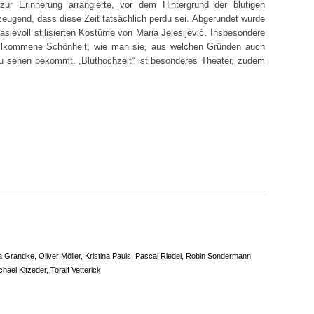
zur Erinnerung arrangierte, vor dem Hintergrund der blutigen
eugend, dass diese Zeit tatsächlich perdu sei. Abgerundet wurde
tasievoll stilisierten Kostüme von Maria Jelesijević. Insbesondere
vollkommene Schönheit, wie man sie, aus welchen Gründen auch
zu sehen bekommt. „Bluthochzeit“ ist besonderes Theater, zudem
a Grandke, Oliver Möller, Kristina Pauls, Pascal Riedel, Robin Sondermann,
ael Kitzeder, Toralf Vetterick