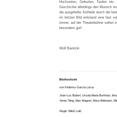
Hochzeiten, Geburten, Taufen etc. 
Geschichte allerdings den Wunsch erz
die ausgefeilte Ästhetik durch die fan
im letzten Bild entstand eine fast 
immer, auf der Theaterbühne selten 
besonders gut!
Wolf Banitzki
Bluthochzeit
von Federico García Lorca
Jean-Luc Bubert, Ursula Maria Burkhart, Ilon
Xenia Tiling, Max Wagner, Mara Widmann, Mich
Regie: Miloš Lolić