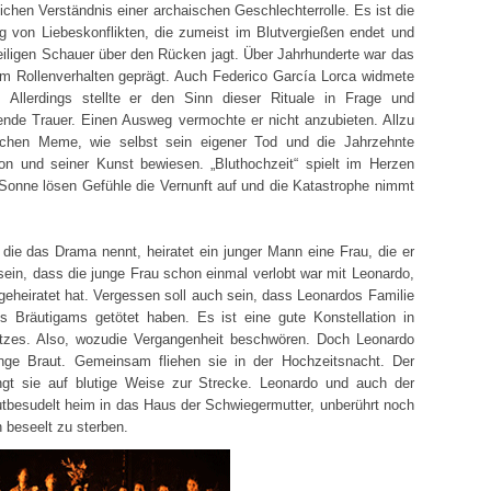
en Verständnis einer archaischen Geschlechterrolle. Es ist die
 von Liebeskonflikten, die zumeist im Blutvergießen endet und
iligen Schauer über den Rücken jagt. Über Jahrhunderte war das
m Rollenverhalten geprägt. Auch Federico García Lorca widmete
Allerdings stellte er den Sinn dieser Rituale in Frage und
ssende Trauer. Einen Ausweg vermochte er nicht anzubieten. Allzu
lichen Meme, wie selbst sein eigener Tod und die Jahrzehnte
n und seiner Kunst bewiesen. „Bluthochzeit“ spielt im Herzen
 Sonne lösen Gefühle die Vernunft auf und die Katastrophe nimmt
a die das Drama nennt, heiratet ein junger Mann eine Frau, die er
l sein, dass die junge Frau schon einmal verlobt war mit Leonardo,
 geheiratet hat. Vergessen soll auch sein, dass Leonardos Familie
 Bräutigams getötet haben. Es ist eine gute Konstellation in
tzes. Also, wozudie Vergangenheit beschwören. Doch Leonardo
nge Braut. Gemeinsam fliehen sie in der Hochzeitsnacht. Der
ngt sie auf blutige Weise zur Strecke. Leonardo und auch der
lutbesudelt heim in das Haus der Schwiegermutter, unberührt noch
beseelt zu sterben.