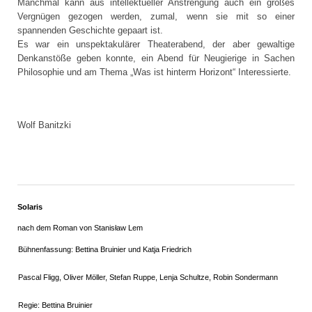
Manchmal kann aus intellektueller Anstrengung auch ein großes
Vergnügen gezogen werden, zumal, wenn sie mit so einer
spannenden Geschichte gepaart ist.
Es war ein unspektakulärer Theaterabend, der aber gewaltige
Denkanstöße geben konnte, ein Abend für Neugierige in Sachen
Philosophie und am Thema „Was ist hinterm Horizont“ Interessierte.
Wolf Banitzki
Solaris
nach dem Roman von Stanisław Lem
Bühnenfassung: Bettina Bruinier und Katja Friedrich
Pascal Fligg, Oliver Möller, Stefan Ruppe, Lenja Schultze, Robin Sondermann
Regie: Bettina Bruinier