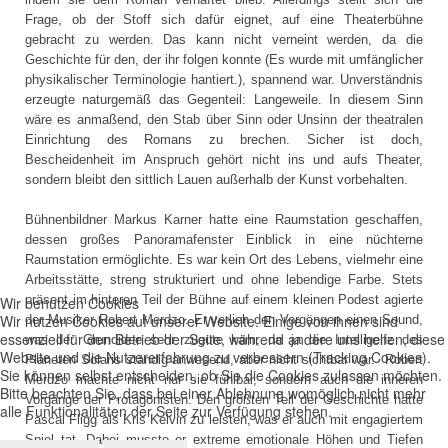
Frage, ob der Stoff sich dafür eignet, auf eine Theaterbühne
gebracht zu werden. Das kann nicht verneint werden, da die
Geschichte für den, der ihr folgen konnte (Es wurde mit umfänglicher
physikalischer Terminologie hantiert.), spannend war. Unverständnis
erzeugte naturgemäß das Gegenteil: Langeweile. In diesem Sinn
wäre es anmaßend, den Stab über Sinn oder Unsinn der theatralen
Einrichtung des Romans zu brechen. Sicher ist doch,
Bescheidenheit im Anspruch gehört nicht ins und aufs Theater,
sondern bleibt den sittlich Lauen außerhalb der Kunst vorbehalten.
Bühnenbildner Markus Karner hatte eine Raumstation geschaffen,
dessen großes Panoramafenster Einblick in eine nüchterne
Raumstation ermöglichte. Es war kein Ort des Lebens, vielmehr eine
Arbeitsstätte, streng strukturiert und ohne lebendige Farbe. Stets
präsent im hinteren Teil der Bühne auf einem kleinen Podest agierte
Wir benutzen Cookies
Wir nutzen Cookies auf unserer Website. Einige von ihnen sind
der Musiker Robert Merdzo. Er verlieh den Vorgängen einen Sound,
essenziell für den Betrieb der Seite, während andere uns helfen, diese
was der Grundidee sehr zugute kam, da ja die Intelligenz des
Website und die Nutzererfahrung zu verbessern (Tracking Cookies).
Planeten Solaris ständig anwesend, aber nicht sichtbar war. Robert
Sie können selbst entscheiden, ob Sie die Cookies zulassen möchten.
Merdzo machte nicht nur sie fühlbar, sondern auch die inneren
Bitte beachten Sie, dass bei einer Ablehnung womöglich nicht mehr
Vorgänge der Protagonisten. Den größten Teil der Geschichte hatte
alle Funktionalitäten der Seite zur Verfügung stehen.
Pascal Fligg als Kris Kelvin zu leisten, was er auch mit engagiertem
Spiel tat. Dabei musste er extreme emotionale Höhen und Tiefen