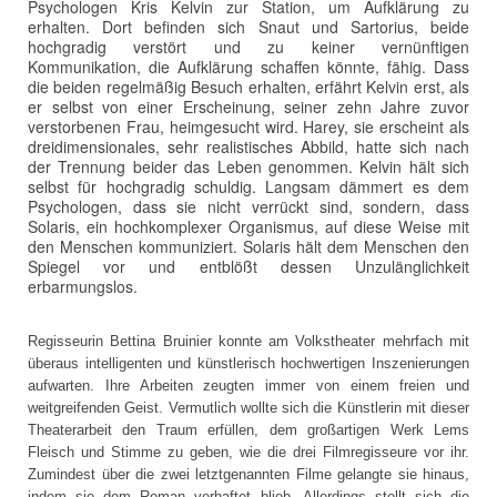
Psychologen Kris Kelvin zur Station, um Aufklärung zu
erhalten. Dort befinden sich Snaut und Sartorius, beide
hochgradig verstört und zu keiner vernünftigen
Kommunikation, die Aufklärung schaffen könnte, fähig. Dass
die beiden regelmäßig Besuch erhalten, erfährt Kelvin erst, als
er selbst von einer Erscheinung, seiner zehn Jahre zuvor
verstorbenen Frau, heimgesucht wird. Harey, sie erscheint als
dreidimensionales, sehr realistisches Abbild, hatte sich nach
der Trennung beider das Leben genommen. Kelvin hält sich
selbst für hochgradig schuldig. Langsam dämmert es dem
Psychologen, dass sie nicht verrückt sind, sondern, dass
Solaris, ein hochkomplexer Organismus, auf diese Weise mit
den Menschen kommuniziert. Solaris hält dem Menschen den
Spiegel vor und entblößt dessen Unzulänglichkeit
erbarmungslos.
Regisseurin Bettina Bruinier konnte am Volkstheater mehrfach mit
überaus intelligenten und künstlerisch hochwertigen Inszenierungen
aufwarten. Ihre Arbeiten zeugten immer von einem freien und
weitgreifenden Geist. Vermutlich wollte sich die Künstlerin mit dieser
Theaterarbeit den Traum erfüllen, dem großartigen Werk Lems
Fleisch und Stimme zu geben, wie die drei Filmregisseure vor ihr.
Zumindest über die zwei letztgenannten Filme gelangte sie hinaus,
indem sie dem Roman verhaftet blieb. Allerdings stellt sich die