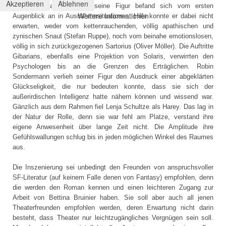
Akzeptieren
Ablehnen
glaubhaft machen, denn seine Figur befand sich vom ersten
Weitere Informationen
Augenblick an in Ausnahmesituationen. Hilfe konnte er dabei nicht
erwarten, weder vom kettenrauchenden, völlig apathischen und
zynischen Snaut (Stefan Ruppe), noch vom beinahe emotionslosen,
völlig in sich zurückgezogenen Sartorius (Oliver Möller). Die Auftritte
Gibarians, ebenfalls eine Projektion von Solaris, verwirrten den
Psychologen bis an die Grenzen des Erträglichen. Robin
Sondermann verlieh seiner Figur den Ausdruck einer abgeklärten
Glückseligkeit, die nur bedeuten konnte, dass sie sich der
außerirdischen Intelligenz hatte nähern können und wissend war.
Gänzlich aus dem Rahmen fiel Lenja Schultze als Harey. Das lag in
der Natur der Rolle, denn sie war fehl am Platze, verstand ihre
eigene Anwesenheit über lange Zeit nicht. Die Amplitude ihre
Gefühlswallungen schlug bis in jeden möglichen Winkel des Raumes
aus.
Die Inszenierung sei unbedingt den Freunden von anspruchsvoller
SF-Literatur (auf keinem Falle denen von Fantasy) empfohlen, denn
die werden den Roman kennen und einen leichteren Zugang zur
Arbeit von Bettina Bruinier haben. Sie soll aber auch all jenen
Theaterfreunden empfohlen werden, deren Erwartung nicht darin
besteht, dass Theater nur leichtzugängliches Vergnügen sein soll.