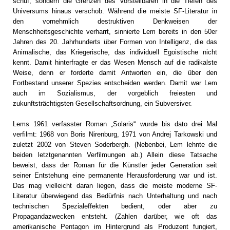
schuf, sondern die Grenzen des Vorstellbaren in die Tiefen des
Universums hinaus verschob. Während die meiste SF-Literatur in
den vornehmlich destruktiven Denkweisen der
Menschheitsgeschichte verharrt, sinnierte Lem bereits in den 50er
Jahren des 20. Jahrhunderts über Formen von Intelligenz, die das
Animalische, das Kriegerische, das individuell Egoistische nicht
kennt. Damit hinterfragte er das Wesen Mensch auf die radikalste
Weise, denn er forderte damit Antworten ein, die über den
Fortbestand unserer Spezies entscheiden werden. Damit war Lem
auch im Sozialismus, der vorgeblich freiesten und
zukunftsträchtigsten Gesellschaftsordnung, ein Subversiver.
Lems 1961 verfasster Roman „Solaris“ wurde bis dato drei Mal
verfilmt: 1968 von Boris Nirenburg, 1971 von Andrej Tarkowski und
zuletzt 2002 von Steven Soderbergh. (Nebenbei, Lem lehnte die
beiden letztgenannten Verfilmungen ab.) Allein diese Tatsache
beweist, dass der Roman für die Künstler jeder Generation seit
seiner Entstehung eine permanente Herausforderung war und ist.
Das mag vielleicht daran liegen, dass die meiste moderne SF-
Literatur überwiegend das Bedürfnis nach Unterhaltung und nach
technischen Spezialeffekten bedient, oder aber zu
Propagandazwecken entsteht. (Zahlen darüber, wie oft das
amerikanische Pentagon im Hintergrund als Produzent fungiert,