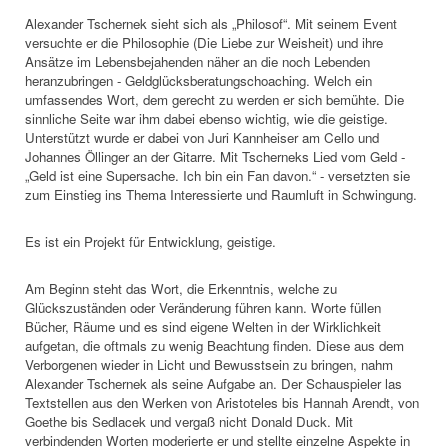
Alexander Tschernek sieht sich als „Philosof“. Mit seinem Event
versuchte er die Philosophie (Die Liebe zur Weisheit) und ihre
Ansätze im Lebensbejahenden näher an die noch Lebenden
heranzubringen - Geldglücksberatungschoaching. Welch ein
umfassendes Wort, dem gerecht zu werden er sich bemühte. Die
sinnliche Seite war ihm dabei ebenso wichtig, wie die geistige.
Unterstützt wurde er dabei von Juri Kannheiser am Cello und
Johannes Öllinger an der Gitarre. Mit Tscherneks Lied vom Geld -
„Geld ist eine Supersache. Ich bin ein Fan davon.“ - versetzten sie
zum Einstieg ins Thema Interessierte und Raumluft in Schwingung.
Es ist ein Projekt für Entwicklung, geistige.
Am Beginn steht das Wort, die Erkenntnis, welche zu
Glückszuständen oder Veränderung führen kann. Worte füllen
Bücher, Räume und es sind eigene Welten in der Wirklichkeit
aufgetan, die oftmals zu wenig Beachtung finden. Diese aus dem
Verborgenen wieder in Licht und Bewusstsein zu bringen, nahm
Alexander Tschernek als seine Aufgabe an. Der Schauspieler las
Textstellen aus den Werken von Aristoteles bis Hannah Arendt, von
Goethe bis Sedlacek und vergaß nicht Donald Duck. Mit
verbindenden Worten moderierte er und stellte einzelne Aspekte in