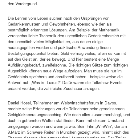
den Vordergrund.
Die Lehren vom Leben suchen nach den Ursprüngen von
Gedankenmustern und Gewohnheiten, ebenso wie den als
bestmöglich erkannten Lösungen. Am Beispiel der Mathematik
veranschaulichte Tschernik den unendlichen Gedankenbereich mit
den unendlich vielen Möglichkeiten, aus denen einige
herausgegriffen werden und praktische Anwendung finden -
Bestätigungspotential bieten. Geld vermag vieles, allein es kommt
auf den Geist an, der es bewegt. Und hier besteht eine Menge
Aufklärungsbedarf, zweifelsohne. Die richtigen Sätze zum richtigen
Augenblick können neue Wege aufzeigen. Man muss sie nur im
Gedächtnis speichern und abrufbereit haben - beispielsweise die
Antwort auf: „Was ist Luxus?“ Dafür waren die Talkshow-Events
erdacht worden, die zahlreiche Zuschauer anzogen.
Daniel Hoesl, Teilnehmer am Weltwirtschaftsforum in Davos,
brachte seine Erfahrungen vor die Teilnehmer beim gemeinsamen
Geldglücksberatungscoaching. Wie doch alles zusammenhängt, und
doch in getrennten Welten stattfindet. Kann mit diesem Umstand
umgegangen werden und wenn ja wie. Sein Film
„WinWin“, der am
9.März im Schwere Reiter
in München gezeigt wird, nimmt sich des
Themas dieser zu bevorzugenden Lösungssituation an. Der Trailer