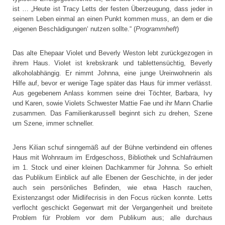
ist … „Heute ist Tracy Letts der festen Überzeugung, dass jeder in
seinem Leben einmal an einen Punkt kommen muss, an dem er die
‚eigenen Beschädigungen‘ nutzen sollte.“ (
Programmheft
)
Das alte Ehepaar Violet und Beverly Weston lebt zurückgezogen in
ihrem Haus. Violet ist krebskrank und tablettensüchtig, Beverly
alkoholabhängig. Er nimmt Johnna, eine junge Ureinwohnerin als
Hilfe auf, bevor er wenige Tage später das Haus für immer verlässt.
Aus gegebenem Anlass kommen seine drei Töchter, Barbara, Ivy
und Karen, sowie Violets Schwester Mattie Fae und ihr Mann Charlie
zusammen. Das Familienkarussell beginnt sich zu drehen, Szene
um Szene, immer schneller.
Jens Kilian schuf sinngemäß auf der Bühne verbindend ein offenes
Haus mit Wohnraum im Erdgeschoss, Bibliothek und Schlafräumen
im 1. Stock und einer kleinen Dachkammer für Johnna. So erhielt
das Publikum Einblick auf alle Ebenen der Geschichte, in der jeder
auch sein persönliches Befinden, wie etwa Hasch rauchen,
Existenzangst oder Midlifecrisis in den Focus rücken konnte. Letts
verflocht geschickt Gegenwart mit der Vergangenheit und breitete
Problem für Problem vor dem Publikum aus; alle durchaus