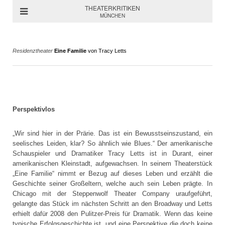
THEATERKRITIKEN
MÜNCHEN
Residenztheater
Eine Familie
von Tracy Letts
Perspektivlos
„Wir sind hier in der Prärie. Das ist ein Bewusstseinszustand, ein
seelisches Leiden, klar? So ähnlich wie Blues.“ Der amerikanische
Schauspieler und Dramatiker Tracy Letts ist in Durant, einer
amerikanischen Kleinstadt, aufgewachsen. In seinem Theaterstück
„Eine Familie“ nimmt er Bezug auf dieses Leben und erzählt die
Geschichte seiner Großeltern, welche auch sein Leben prägte. In
Chicago mit der Steppenwolf Theater Company uraufgeführt,
gelangte das Stück im nächsten Schritt an den Broadway und Letts
erhielt dafür 2008 den Pulitzer-Preis für Dramatik. Wenn das keine
typische Erfolgsgeschichte ist, und eine Perspektive die doch keine