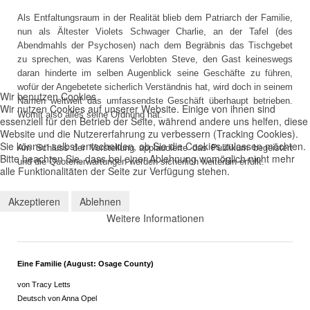
Als Entfaltungsraum in der Realität blieb dem Patriarch der Familie,
nun als Ältester Violets Schwager Charlie, an der Tafel (des
Abendmahls der Psychosen) nach dem Begräbnis das Tischgebet
zu sprechen, was Karens Verlobten Steve, den Gast keineswegs
daran hinderte im selben Augenblick seine Geschäfte zu führen,
wofür der Angebetete sicherlich Verständnis hat, wird doch in seinem
Wir benutzen Cookies
Namen weltweit das umfassendste Geschäft überhaupt betrieben.
Wir nutzen Cookies auf unserer Website. Einige von ihnen sind
Womit also alles seine Ordnung hat.
essenziell für den Betrieb der Seite, während andere uns helfen, diese
Website und die Nutzererfahrung zu verbessern (Tracking Cookies).
Sie können selbst entscheiden, ob Sie die Cookies zulassen möchten.
Am Schluss der Vorstellung applaudierte das Publikum begeistert
Bitte beachten Sie, dass bei einer Ablehnung womöglich nicht mehr
und die Quotenerwartungen werden sicherlich weiterhin erfüllt.
alle Funktionalitäten der Seite zur Verfügung stehen.
Akzeptieren
Ablehnen
C.M.Meier
Weitere Informationen
Eine Familie (August: Osage County)
von Tracy Letts
Deutsch von Anna Opel