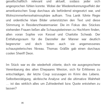
gesellschaftlich relevant und aktuell, sodass jeder sich
angesprochen fühlen konnte. Wobei der Wiedererkennungseffekt der
amerikanischen Soap durchaus als befördernd eingesetzt war, und
Wohnzimmerfernsehatmosphäre aufkam. Tina Lanik führte Regie
und ordentliche klare Bilder unterstützten den Text und diese
Stimmung in Residenztheatermanier. Die im Fokus des Stückes
stehenden Frauen ließen alle Schauspielerinnen zu Hochform finden,
allen voran Sophie von Kessel und Charlotte Schwab. Der
Entfaltungsraum für die Darsteller der Männer war deutlich
begrenzter und doch boten auch sie angemessenes
schauspielerisches Niveau. Thomas Gräßle gab einen durchaus
coolen Sheriff Deon.
Im Stück war es die wiederholt zitierte, doch nie ausgesprochene
Vereinbarung des alten Ehepaares Weston, sich für Erlittenes zu
entschädigen, der letzte Coup sozusagen im Krimi des Lebens.
Selbstbestätigung, akribische Analyse und die ultimative Wahrheit
… ist das wirklich alles um Zufriedenheit bzw. Quote entstehen zu
lassen?
H