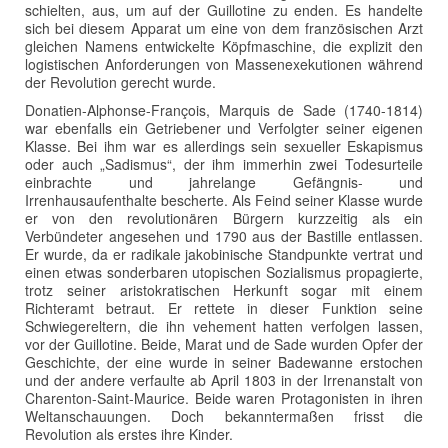
schielten, aus, um auf der Guillotine zu enden. Es handelte
sich bei diesem Apparat um eine von dem französischen Arzt
gleichen Namens entwickelte Köpfmaschine, die explizit den
logistischen Anforderungen von Massenexekutionen während
der Revolution gerecht wurde.
Donatien-Alphonse-François, Marquis de Sade (1740-1814)
war ebenfalls ein Getriebener und Verfolgter seiner eigenen
Klasse. Bei ihm war es allerdings sein sexueller Eskapismus
oder auch „Sadismus“, der ihm immerhin zwei Todesurteile
einbrachte und jahrelange Gefängnis- und
Irrenhausaufenthalte bescherte. Als Feind seiner Klasse wurde
er von den revolutionären Bürgern kurzzeitig als ein
Verbündeter angesehen und 1790 aus der Bastille entlassen.
Er wurde, da er radikale jakobinische Standpunkte vertrat und
einen etwas sonderbaren utopischen Sozialismus propagierte,
trotz seiner aristokratischen Herkunft sogar mit einem
Richteramt betraut. Er rettete in dieser Funktion seine
Schwiegereltern, die ihn vehement hatten verfolgen lassen,
vor der Guillotine. Beide, Marat und de Sade wurden Opfer der
Geschichte, der eine wurde in seiner Badewanne erstochen
und der andere verfaulte ab April 1803 in der Irrenanstalt von
Charenton-Saint-Maurice. Beide waren Protagonisten in ihren
Weltanschauungen. Doch bekanntermaßen frisst die
Revolution als erstes ihre Kinder.