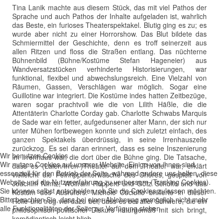
Tina Lanik machte aus diesem Stück, das mit viel Pathos der
Sprache und auch Pathos der Inhalte aufgeladen ist, wahrlich
das Beste, ein furioses Theaterspektakel. Blutig ging es zu; es
wurde aber nicht zu einer Horrorshow. Das Blut bildete das
Schmiermittel der Geschichte, denn es troff seinerzeit aus
allen Ritzen und floss die Straßen entlang. Das nüchterne
Bühnenbild (Bühne/Kostüme Stefan Hageneier) aus
Wandversatzstücken verhinderte Historisierungen, war
funktional, flexibel und abwechslungsreich. Eine Vielzahl von
Räumen, Gassen, Verschlägen war möglich. Sogar eine
Guillotine war integriert. Die Kostüme indes hatten Zeitbezüge,
waren sogar prachtvoll wie die von Lilith Häßle, die die
Attentäterin Charlotte Corday gab. Charlotte Schwabs Marquis
de Sade war ein fetter, aufgedunsener alter Mann, der sich nur
unter Mühen fortbewegen konnte und sich zuletzt einfach, des
ganzen Spektakels überdrüssig, in seine Irrenhauszelle
zurückzog. Es sei daran erinnert, dass es seine Inszenierung
Wir benutzen Cookies
im Irrenhaus war, die dort über die Bühne ging. Die Tatsache,
Wir nutzen Cookies auf unserer Website. Einige von ihnen sind
dass es (Laien/Irren-)Theater auf dem Theater war, erklärt
essenziell für den Betrieb der Seite, während andere uns helfen, diese
vielleicht die Feinrippunterwäsche des Chores, gespielt von
Website und die Nutzererfahrung zu verbessern (Tracking Cookies).
Joachim Nimtz, Wolfram Rupperti und Götz Schulte und das
Sie können selbst entscheiden, ob Sie die Cookies zulassen möchten.
Kostüm des Ausrufers. Michele Cuciuffo brillierte in dieser
Bitte beachten Sie, dass bei einer Ablehnung womöglich nicht mehr
Rolle und trug viel dazu bei, dass es bei aller Schwere, die ein
alle Funktionalitäten der Seite zur Verfügung stehen.
philosophisch-politischer Diskurs naturgemäß mit sich bringt,
komödiantisch leicht blieb.