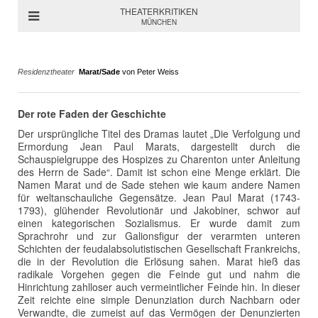
THEATERKRITIKEN
MÜNCHEN
Residenztheater
Marat/Sade
von Peter Weiss
Der rote Faden der Geschichte
Der ursprüngliche Titel des Dramas lautet „Die Verfolgung und
Ermordung Jean Paul Marats, dargestellt durch die
Schauspielgruppe des Hospizes zu Charenton unter Anleitung
des Herrn de Sade“. Damit ist schon eine Menge erklärt. Die
Namen Marat und de Sade stehen wie kaum andere Namen
für weltanschauliche Gegensätze. Jean Paul Marat (1743-
1793), glühender Revolutionär und Jakobiner, schwor auf
einen kategorischen Sozialismus. Er wurde damit zum
Sprachrohr und zur Galionsfigur der verarmten unteren
Schichten der feudalabsolutistischen Gesellschaft Frankreichs,
die in der Revolution die Erlösung sahen. Marat hieß das
radikale Vorgehen gegen die Feinde gut und nahm die
Hinrichtung zahlloser auch vermeintlicher Feinde hin. In dieser
Zeit reichte eine simple Denunziation durch Nachbarn oder
Verwandte, die zumeist auf das Vermögen der Denunzierten