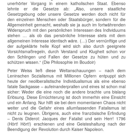
unerhörter Vorgang in einem katholischen Staat. Ebenso
lehnte er die Gesetze ab: „Also, unsere staatliche
Gesetzgebung oder unsere Gesetze werden doch nicht für
den einzelnen Menschen oder Staatsbürger, sondern für die
Allgemeinheit gemacht, weshalb sie ja auch im fortwährenden
Widerspruch mit den persönlichen Interessen des Individuums
stehen … als ob das persönliche Interesse stets mit dem
allgemeinen Interesse identisch wäre. (…) Der vernünftige und
der aufgeklärte helle Kopf wird sich also durch geeignete
Vorsichtsmaßregeln, durch Verstand und Klugheit schon vor
den Schlingen und Fallen der Gesetze zu hüten und zu
schützen wissen.“ (Die Philosophie im Boudoir)
Peter Weiss ließ diese Weltanschauungen – nach dem
Leninschen Sozialismus mit Millionen Opfern entpuppt sich
heute der neoliberalistische Individualismus als eine ebenso
fatale Sackgasse – aufeinanderprallen und eines ist schon mal
sicher: Weder die eine noch die andere brachte uns bislang
Erlösung. Diese Ernüchterung ist doch immerhin eine Einsicht
und ein Anfang. Nur hilft sie bei dem momentanen Chaos nicht
weiter und die Gefahr eines allumfassenden Fatalismus ist
nicht zu leugnen. Übrigens, auch eine französische Erfindung
– Denis Diderot: Jacques der Fatalist und sein Herr! 1796
(Hört! Hört!) erschienen und eine Geisteshaltung nach der
Beendigung der Revolution durch Kaiser Napoleon.