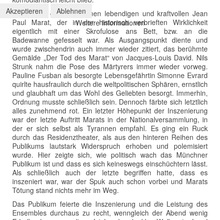
Akzeptieren
Ablehnen
Nils Strunk gestaltete einen lebendigen und kraftvollen Jean
Paul Marat, der in der historisch verbrieften Wirklichkeit
Weitere Informationen
eigentlich mit einer Skrofulose ans Bett, bzw. an die
Badewanne gefesselt war. Als Ausgangspunkt diente und
wurde zwischendrin auch immer wieder zitiert, das berühmte
Gemälde „Der Tod des Marat“ von Jacques-Louis David. Nils
Strunk nahm die Pose des Märtyrers immer wieder vorweg.
Pauline Fusban als besorgte Lebensgefährtin Simonne Evrard
quirlte hausfraulich durch die weltpolitischen Sphären, ernstlich
und glaubhaft um das Wohl des Geliebten besorgt. Immerhin,
Ordnung musste schließlich sein. Dennoch färbte sich letztlich
alles zunehmend rot. Ein letzter Höhepunkt der Inszenierung
war der letzte Auftritt Marats in der Nationalversammlung, in
der er sich selbst als Tyrannen empfahl. Es ging ein Ruck
durch das Residenztheater, als aus den hinteren Reihen des
Publikums lautstark Widerspruch erhoben und polemisiert
wurde. Hier zeigte sich, wie politisch wach das Münchner
Publikum ist und dass es sich keineswegs einschüchtern lässt.
Als schließlich auch der letzte begriffen hatte, dass es
inszeniert war, war der Spuk auch schon vorbei und Marats
Tötung stand nichts mehr im Weg.
Das Publikum feierte die Inszenierung und die Leistung des
Ensembles durchaus zu recht, wenngleich der Abend wenig