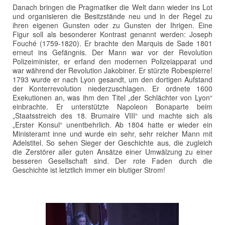
Danach bringen die Pragmatiker die Welt dann wieder ins Lot
und organisieren die Besitzstände neu und in der Regel zu
ihren eigenen Gunsten oder zu Gunsten der Ihrigen. Eine
Figur soll als besonderer Kontrast genannt werden: Joseph
Fouché (1759-1820). Er brachte den Marquis de Sade 1801
erneut ins Gefängnis. Der Mann war vor der Revolution
Polizeiminister, er erfand den modernen Polizeiapparat und
war während der Revolution Jakobiner. Er stürzte Robespierre!
1793 wurde er nach Lyon gesandt, um den dortigen Aufstand
der Konterrevolution niederzuschlagen. Er ordnete 1600
Exekutionen an, was ihm den Titel „der Schlächter von Lyon“
einbrachte. Er unterstützte Napoleon Bonaparte beim
„Staatsstreich des 18. Brumaire VIII“ und machte sich als
„Erster Konsul“ unentbehrlich. Ab 1804 hatte er wieder ein
Ministeramt inne und wurde ein sehr, sehr reicher Mann mit
Adelstitel. So sehen Sieger der Geschichte aus, die zugleich
die Zerstörer aller guten Ansätze einer Umwälzung zu einer
besseren Gesellschaft sind. Der rote Faden durch die
Geschichte ist letztlich immer ein blutiger Strom!