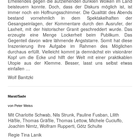
Erhellendes gegen die aufziehenden dunklen Wolken im Land
beisteuern konnte. Doch, dass der Diskurs möglich ist, ist
immer noch ein Hoffnungsschimmer. Die Qualität des Abends
bestand vornehmlich in dem Spektakelhaften der
Gesangseinlagen, der Kommentare durch den Ausrufer, der
Laxheit, mit der historischer Granit geschreddert wurde. Das
erzeugte eine Menge Lockerheit beim Publikum. Das
Gegenteil davon wäre lähmende Angststarre. Somit hat diese
Inszenierung ihre Aufgabe im Rahmen des Möglichen
durchaus erfüllt. Vielleicht kommt ja demnächst ein visionärer
Kopf um die Ecke und hilft der Welt mit einer praktikablen
Utopie aus der Klemme. Besser, lasst uns selbst etwas
einfallen …
Wolf Banitzki
Marat/Sade
von Peter Weiss
Mit Charlotte Schwab, Nils Strunk, Pauline Fusban, Lilith
Häßle, Thomas Gräßle, Thomas Lettow, Michele Cuciuffo,
Joachim Nimtz, Wolfram Rupperti, Götz Schulte
Regie Tina Lanik