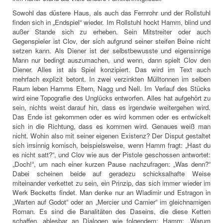
Sowohl das düstere Haus, als auch das Fernrohr und der Rollstuhl
finden sich in „Endspiel“ wieder. Im Rollstuhl hockt Hamm, blind und
außer Stande sich zu erheben. Sein Mitstreiter oder auch
Gegenspieler ist Clov, der sich aufgrund seiner steifen Beine nicht
setzen kann. Als Diener ist der selbstbewusste und eigensinnige
Mann nur bedingt auszumachen, und wenn, dann spielt Clov den
Diener. Alles ist als Spiel konzipiert. Das wird im Text auch
mehrfach explizit betont. In zwei verzinkten Mülltonnen im selben
Raum leben Hamms Eltern, Nagg und Nell. Im Verlauf des Stücks
wird eine Topografie des Unglücks entworfen. Alles hat aufgehört zu
sein, nichts weist darauf hin, dass es irgendwie weitergehen wird.
Das Ende ist gekommen oder es wird kommen oder es entwickelt
sich in die Richtung, dass es kommen wird. Genaues weiß man
nicht. Wohin also mit seiner eigenen Existenz? Der Disput gestaltet
sich irrsinnig komisch, beispielsweise, wenn Hamm fragt: „Hast du
es nicht satt?“, und Clov wie aus der Pistole geschossen antwortet:
„Doch!“, um nach einer kurzen Pause nachzufragen: „Was denn?“
Dabei scheinen beide auf geradezu schicksalhafte Weise
miteinander verkettet zu sein, ein Prinzip, das sich immer wieder im
Werk Becketts findet. Man denke nur an Wladimir und Estragon in
„Warten auf Godot“ oder an „Mercier und Camier“ im gleichnamigen
Roman. Es sind die Banalitäten des Daseins, die diese Ketten
schaffen, ablesbar an Dialogen wie folgendem: Hamm: „Warum