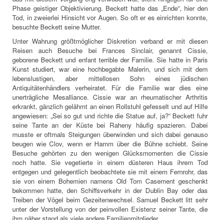
Phase geistiger Objektivierung. Beckett hatte das „Ende“, hier den
Tod, in zweierlei Hinsicht vor Augen. So oft er es einrichten konnte,
besuchte Beckett seine Mutter.
Unter Wahrung größtmöglicher Diskretion verband er mit diesen
Reisen auch Besuche bei Frances Sinclair, genannt Cissie,
geborene Beckett und enfant terrible der Familie. Sie hatte in Paris
Kunst studiert, war eine hochbegabte Malerin, und sich mit dem
lebenslustigen, aber mittellosen Sohn eines jüdischen
Antiquitätenhändlers verheiratet. Für die Familie war dies eine
unerträgliche Mesalliance. Cissie war an rheumatischer Arthritis
erkrankt, gänzlich gelähmt an einen Rollstuhl gefesselt und auf Hilfe
angewiesen: „Sei so gut und richte die Statue auf, ja?“ Beckett fuhr
seine Tante an der Küste bei Raheny häufig spazieren. Dabei
musste er oftmals Steigungen überwinden und sich dabei genauso
beugen wie Clov, wenn er Hamm über die Bühne schiebt. Seine
Besuche gehörten zu den wenigen Glücksmomenten die Cissie
noch hatte. Sie vegetierte in einem düsteren Haus ihrem Tod
entgegen und gelegentlich beobachtete sie mit einem Fernrohr, das
sie von einem Bohemien namens Old Tom Casement geschenkt
bekommen hatte, den Schiffsverkehr in der Dublin Bay oder das
Treiben der Vögel beim Gezeitenwechsel. Samuel Beckett litt sehr
unter der Vorstellung von der peinvollen Existenz seiner Tante, die
ihm näher stand als viele andere Familienmitglieder.