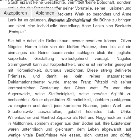
Stück erzählt keine Geschichte, vermittelt keine Botschaft, sondern
entkleidet den Betrachter aller seiner Vorurteile, seiner Illusionen und
Akzeptieren
Ablehnen
Lebenslügen. Das macht Becketts Werk so besonders und Anne
Lenk ist es gelungen, Becketts „Endspiel“ auf die Bühne zu bringen
Weitere Informationen
und nicht eine individuelle Vorstellung Anne Lenks von Becketts
„Endspiel“.
Sie hätte dabei die Rollen kaum besser besetzen können. Oliver
Nägeles Hamm lebte von der bloßen Präsenz, denn bis auf ein
einmaliges die Beine übereinander schlagen blieb ihm jegliche
körperliche Gestaltung weitestgehend versagt. Nägeles
Stimmgewalt kann auf Körperlichkeit, und er ist immerhin gesegnet
mit Körperlichkeit, durchaus verzichten. Diese streng definierte
Prämisse, und damit es kein reines statuarisches
Deklamationstheater wurde, machte Franz Pätzold mit seiner
kontrastreichen Gestaltung des Clovs wett. Es war eine
Augenweide, seine Steifbeinigkeit, seine nervöse Agilität zu
beobachten. Seiner abgeklärten Stimmlichkeit, nüchtern punktgenau
zu reagieren und damit jede komische Nuance, jeden Wort- und
Situationswitz auszustellen, gebührt höchstes Lob. Ulrike
Willenbacher und Manfred Zapatka als Nell und Nagg hockten nicht
in Mülltonnen, sondern stiegen aus dem Boden auf. Ihre Existenzen
waren unterirdisch und gleichsam dem Leben abgewandt, auf
wenige vitale Bedürfnisse wie essen, sich kratzen und dürftig