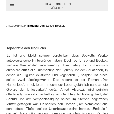
THEATERKRITIKEN
MÜNCHEN
Residenztheater
Endspiel
von Samuel Beckett
Topografie des Unglücks
Es ist und bleibt schwer vorstellbar, dass Becketts Werke
autobiografische Hintergründe haben. Doch es ist so und Beckett
war ein Meister der Verschleierung. Dies gelang ihm vornehmlich
durch die artifizielle Überhöhung der Figuren und der Situationen, in
denen die Figuren existieren und vegetieren. „Endspiel“ ist eines
seiner zwei Lieblingswerke. Das andere ist der Roman „Der
Namenlose“. In letzterem, in dem der Leser „gefährlich nahe an die
Grenze der Unlesbarkeit“ gerät (Alfred Alvarez), wird peinlich
offenkundig wie sehr Beckett in den Gefühlen der Abhängigkeit, der
Schuld und der Vernachlässigung seiner im Sterben begriffenen
Mutter gefangen war. Er schrieb den Roman „Der Namelose“ aus
den tiefsten Tiefen seines Unterbewusstseins heraus. „Endspiel“,
das mit diesem Vorgang eng verwoben war, steht hingegen für eine