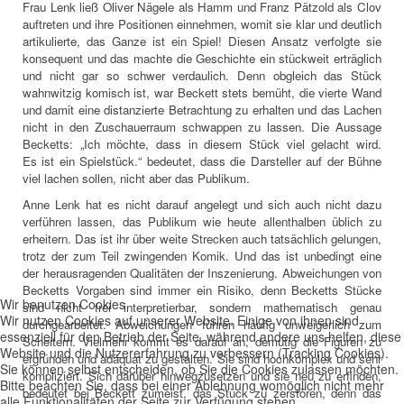
Frau Lenk ließ Oliver Nägele als Hamm und Franz Pätzold als Clov
auftreten und ihre Positionen einnehmen, womit sie klar und deutlich
artikulierte, das Ganze ist ein Spiel! Diesen Ansatz verfolgte sie
konsequent und das machte die Geschichte ein stückweit erträglich
und nicht gar so schwer verdaulich. Denn obgleich das Stück
wahnwitzig komisch ist, war Beckett stets bemüht, die vierte Wand
und damit eine distanzierte Betrachtung zu erhalten und das Lachen
nicht in den Zuschauerraum schwappen zu lassen. Die Aussage
Becketts: „Ich möchte, dass in diesem Stück viel gelacht wird.
Es ist ein Spielstück.“ bedeutet, dass die Darsteller auf der Bühne
viel lachen sollen, nicht aber das Publikum.
Anne Lenk hat es nicht darauf angelegt und sich auch nicht dazu
verführen lassen, das Publikum wie heute allenthalben üblich zu
erheitern. Das ist ihr über weite Strecken auch tatsächlich gelungen,
trotz der zum Teil zwingenden Komik. Und das ist unbedingt eine
der herausragenden Qualitäten der Inszenierung. Abweichungen von
Becketts Vorgaben sind immer ein Risiko, denn Becketts Stücke
Wir benutzen Cookies
sind nicht frei interpretierbar, sondern mathematisch genau
Wir nutzen Cookies auf unserer Website. Einige von ihnen sind
durchgearbeitet. Abweichungen führen häufig unweigerlich zum
essenziell für den Betrieb der Seite, während andere uns helfen, diese
Scheitern. Vielmehr kommt es darauf an, demütig die Figuren zu
Website und die Nutzererfahrung zu verbessern (Tracking Cookies).
ergründen und adäquat zu gestalten. Sie sind hochkomplex und sehr
Sie können selbst entscheiden, ob Sie die Cookies zulassen möchten.
kompliziert. Sich darüber hinwegzusetzen und sie neu zu erfinden,
Bitte beachten Sie, dass bei einer Ablehnung womöglich nicht mehr
bedeutet bei Beckett zumeist, das Stück zu zerstören, denn das
alle Funktionalitäten der Seite zur Verfügung stehen.