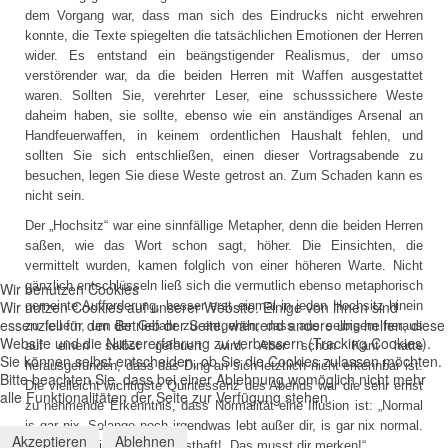
dem Vorgang war, dass man sich des Eindrucks nicht erwehren
konnte, die Texte spiegelten die tatsächlichen Emotionen der Herren
wider. Es entstand ein beängstigender Realismus, der umso
verstörender war, da die beiden Herren mit Waffen ausgestattet
waren. Sollten Sie, verehrter Leser, eine schusssichere Weste
daheim haben, sie sollte, ebenso wie ein anständiges Arsenal an
Handfeuerwaffen, in keinem ordentlichen Haushalt fehlen, und
sollten Sie sich entschließen, einen dieser Vortragsabende zu
besuchen, legen Sie diese Weste getrost an. Zum Schaden kann es
nicht sein.
Der „Hochsitz“ war eine sinnfällige Metapher, denn die beiden Herren
saßen, wie das Wort schon sagt, höher. Die Einsichten, die
vermittelt wurden, kamen folglich von einer höheren Warte. Nicht
gänzlich entschlüsseln ließ sich die vermutlich ebenso metaphorisch
Wir benutzen Cookies
Wir nutzen Cookies auf unserer Website. Einige von ihnen sind
gemeinte Aufforderung, besser erst einmal in jeden Hochsitz hinein
essenziell für den Betrieb der Seite, während andere uns helfen, diese
zu feuern, um der Gefahr zu entgehen, dass aus selbigem heraus
Website und die Nutzererfahrung zu verbessern (Tracking Cookies).
auf einen selbst gefeuert wird. Aber schon Kant hatte
Sie können selbst entscheiden, ob Sie die Cookies zulassen möchten.
herausgefunden, dass das Ding an sich letztlich nicht erkennbar ist.
Bitte beachten Sie, dass bei einer Ablehnung womöglich nicht mehr
Die vielleicht wichtigste Quintessenz des Abends war die sehr ernst
alle Funktionalitäten der Seite zur Verfügung stehen.
zu nehmende Erkenntnis, dass Normalität eine Illusion ist: „Normal
is gar nix. Solange noch irgendwas lebt außer dir, is gar nix normal.
Akzeptieren
Ablehnen
Das musst dir merken!“ Ernsthaft! „Das musst dir merken!“