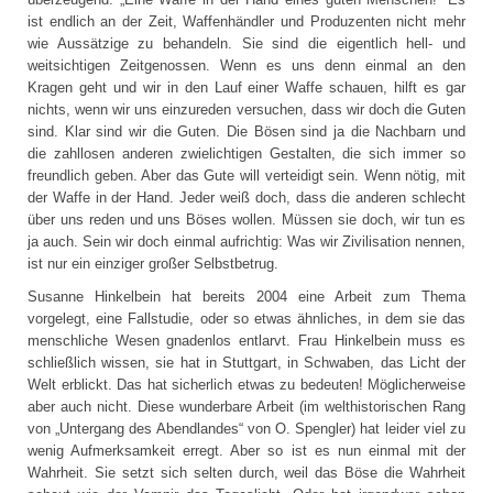
ist endlich an der Zeit, Waffenhändler und Produzenten nicht mehr
wie Aussätzige zu behandeln. Sie sind die eigentlich hell- und
weitsichtigen Zeitgenossen. Wenn es uns denn einmal an den
Kragen geht und wir in den Lauf einer Waffe schauen, hilft es gar
nichts, wenn wir uns einzureden versuchen, dass wir doch die Guten
sind. Klar sind wir die Guten. Die Bösen sind ja die Nachbarn und
die zahllosen anderen zwielichtigen Gestalten, die sich immer so
freundlich geben. Aber das Gute will verteidigt sein. Wenn nötig, mit
der Waffe in der Hand. Jeder weiß doch, dass die anderen schlecht
über uns reden und uns Böses wollen. Müssen sie doch, wir tun es
ja auch. Sein wir doch einmal aufrichtig: Was wir Zivilisation nennen,
ist nur ein einziger großer Selbstbetrug.
Susanne Hinkelbein hat bereits 2004 eine Arbeit zum Thema
vorgelegt, eine Fallstudie, oder so etwas ähnliches, in dem sie das
menschliche Wesen gnadenlos entlarvt. Frau Hinkelbein muss es
schließlich wissen, sie hat in Stuttgart, in Schwaben, das Licht der
Welt erblickt. Das hat sicherlich etwas zu bedeuten! Möglicherweise
aber auch nicht. Diese wunderbare Arbeit (im welthistorischen Rang
von „Untergang des Abendlandes“ von O. Spengler) hat leider viel zu
wenig Aufmerksamkeit erregt. Aber so ist es nun einmal mit der
Wahrheit. Sie setzt sich selten durch, weil das Böse die Wahrheit