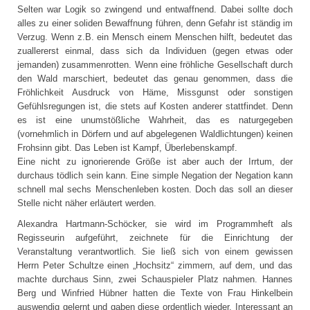
Selten war Logik so zwingend und entwaffnend. Dabei sollte doch
alles zu einer soliden Bewaffnung führen, denn Gefahr ist ständig im
Verzug. Wenn z.B. ein Mensch einem Menschen hilft, bedeutet das
zuallererst einmal, dass sich da Individuen (gegen etwas oder
jemanden) zusammenrotten. Wenn eine fröhliche Gesellschaft durch
den Wald marschiert, bedeutet das genau genommen, dass die
Fröhlichkeit Ausdruck von Häme, Missgunst oder sonstigen
Gefühlsregungen ist, die stets auf Kosten anderer stattfindet. Denn
es ist eine unumstößliche Wahrheit, das es naturgegeben
(vornehmlich in Dörfern und auf abgelegenen Waldlichtungen) keinen
Frohsinn gibt. Das Leben ist Kampf, Überlebenskampf.
Eine nicht zu ignorierende Größe ist aber auch der Irrtum, der
durchaus tödlich sein kann. Eine simple Negation der Negation kann
schnell mal sechs Menschenleben kosten. Doch das soll an dieser
Stelle nicht näher erläutert werden.
Alexandra Hartmann-Schöcker, sie wird im Programmheft als
Regisseurin aufgeführt, zeichnete für die Einrichtung der
Veranstaltung verantwortlich. Sie ließ sich von einem gewissen
Herrn Peter Schultze einen „Hochsitz“ zimmern, auf dem, und das
machte durchaus Sinn, zwei Schauspieler Platz nahmen. Hannes
Berg und Winfried Hübner hatten die Texte von Frau Hinkelbein
auswendig gelernt und gaben diese ordentlich wieder. Interessant an