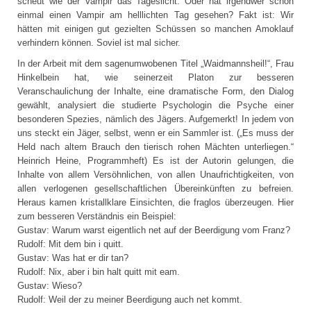
scheut wie der Vampir das Tageslicht. Oder hat irgendwer schon
einmal einen Vampir am helllichten Tag gesehen? Fakt ist: Wir
hätten mit einigen gut gezielten Schüssen so manchen Amoklauf
verhindern können. Soviel ist mal sicher.
In der Arbeit mit dem sagenumwobenen Titel „Waidmannsheil!“, Frau
Hinkelbein hat, wie seinerzeit Platon zur besseren
Veranschaulichung der Inhalte, eine dramatische Form, den Dialog
gewählt, analysiert die studierte Psychologin die Psyche einer
besonderen Spezies, nämlich des Jägers. Aufgemerkt! In jedem von
uns steckt ein Jäger, selbst, wenn er ein Sammler ist. („Es muss der
Held nach altem Brauch den tierisch rohen Mächten unterliegen.“
Heinrich Heine, Programmheft) Es ist der Autorin gelungen, die
Inhalte von allem Versöhnlichen, von allen Unaufrichtigkeiten, von
allen verlogenen gesellschaftlichen Übereinkünften zu befreien.
Heraus kamen kristallklare Einsichten, die fraglos überzeugen. Hier
zum besseren Verständnis ein Beispiel:
Gustav: Warum warst eigentlich net auf der Beerdigung vom Franz?
Rudolf: Mit dem bin i quitt.
Gustav: Was hat er dir tan?
Rudolf: Nix, aber i bin halt quitt mit eam.
Gustav: Wieso?
Rudolf: Weil der zu meiner Beerdigung auch net kommt.