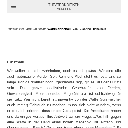
THEATERKRITIKEN
MÜNCHEN
Theater Viel Lärm um Nichts
Waidmannsheil!
von Susanne Hinkelbein
Ernsthaft!
Wir wollen es nicht wahrhaben, doch es ist gewiss: Wir sind alle
auch potenzielle Mörder. Seit Kain und Abel steht es fest. Und so
lange sich da draußen noch irgendetwas regt, gilt es, auf der Hut zu
sein. Das ganze idealistische Geschwafel von Frieden,
Gewaltlosigkeit, Menschenliebe, Mitgefühl u.a. ist schlichtweg für
die Katz. Wer nicht bereit ist, präventiv von der Waffe (von welcher
auch immer) Gebrauch zu machen, muss sich nicht wundern, wenn
er plötzlich erkennt, dass er der Gejagte ist. Die Amerikaner haben
uns da einiges voraus. Ihre Antwort auf die Frage: „Was hilft gegen
eine Waffe in der Hand eines bösen Mensch?“ ist einfach und
überzeugend: „Eine Waffe in der Hand eines guten Menschen!“ Es