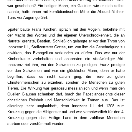
war geschehen? Ein heiliger Mann, ein Gaukler, wie er sich selbst
nannte, hatte ihnen mit komödiantischen Mittel die Absurdität ihres
Tuns vor Augen geführt.
Später baute Franz Kirchen, sprach mit den Vögeln, bekehrte mit
der Macht des Wortes und der eigenen Unerschrockenheit, die an
Narretei grenzte, Bestien. Schließlich gelangte er vor den Thron von
Innozenz III., Stellvertreter Gottes, um von ihm die Genehmigung zu
erwirken, das Evangelium verkünden zu dürfen. Das war nur der
Kirchenkaste vorbehalten und ansonsten ein strafwürdiger Akt.
Innozenz riet ihm, vor den Schweinen zu predigen. Franz predigte
vor den Schweinen und war ein glücklicher Mann, denn er hatte
begriffen, dass es nicht darum ging, die Tiere zu guten
Christenmenschen zu erziehen, sondern die Menschen zu guten
Tieren. Die Wirkung war geradezu messianisch und wenn man den
Quellen Glauben schenken darf, brach der Papst angesichts dieser
christlichen Reinheit und Menschlichkeit in Tränen aus. Das ist
allerdings sehr unglaubhaft, denn Innozenz III. rief 1208 zum
Kreuzzug gegen die Albigenser auf und war verantwortlich für den 4.
Kreuzzug gegen das Heilige Land in dem zahllose Menschen
starben oder verstümmelt wurden.