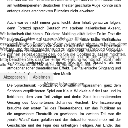
am wohltemperierten deutschen Theater geschulte Auge konnte sich
anfangs eines erschreckten Blinzelns nicht erwehren.
Auch war es nicht immer ganz leicht, dem Inhalt genau zu folgen,
denn Fortuzzi sprach Deutsch mit starkem italienischen Akzent,
Wir benutzen Cookies
Italienisch und Latein. Für diese Multilingualität liefert Fo im Text die
Wir nutzen Cookies auf unserer Website. Einige von ihnen sind
Begründung. Im 13. Jahrhundert gab es noch keine einheitliche
essenziell für den Betrieb der Seite, während andere uns helfen, diese
italienische Sprache. Jede Stadt sprach ihren eigenen, keineswegs
Website und die Nutzererfahrung zu verbessern (Tracking Cookies).
allgemein verständlichen Dialekt. Allein die lateinische Sprache
Sie können selbst entscheiden, ob Sie die Cookies zulassen möchten.
herrschte städteübergreifend, allerdings nur in der Oberschicht.
Bitte beachten Sie, dass bei einer Ablehnung womöglich nicht mehr
Schließlich entpuppte sich dieser Wechsel der Sprache als ein
alle Funktionalitäten der Seite zur Verfügung stehen.
atmosphärischer theatralischer Effekt. Der italienische Singsang und
das Sakrale des Lateins wurden Musik.
Akzeptieren
Ablehnen
Weitere Informationen
Die Sprachmusik Fortuzzis echote wider im sparsamen, ganz dem
Schönen verpflichteten Spiel von Klaus Wuckelt auf der Lyra und im
lieblichen, dem zum Teil zotige und derbe Spiel kontrastierenden
Gesang des Countertenors Johannes Reichert. Die Inszenierung
brauchte den ersten Teil des Theaterabends, um das Publikum an
die ungewohnte Theatralik zu gewöhnen. Im zweiten Teil war die
„vierte Wand“ dann gefallen und der Betrachter verschmolz mit der
Geschichte und der Figur des unheiligen Heiligen. Am Ende, das