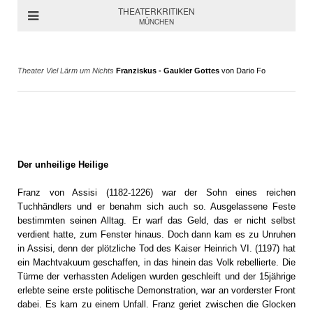
THEATERKRITIKEN
MÜNCHEN
Theater Viel Lärm um Nichts
Franziskus - Gaukler Gottes
von Dario Fo
Der unheilige Heilige
Franz von Assisi (1182-1226) war der Sohn eines reichen
Tuchhändlers und er benahm sich auch so. Ausgelassene Feste
bestimmten seinen Alltag. Er warf das Geld, das er nicht selbst
verdient hatte, zum Fenster hinaus. Doch dann kam es zu Unruhen
in Assisi, denn der plötzliche Tod des Kaiser Heinrich VI. (1197) hat
ein Machtvakuum geschaffen, in das hinein das Volk rebellierte. Die
Türme der verhassten Adeligen wurden geschleift und der 15jährige
erlebte seine erste politische Demonstration, war an vorderster Front
dabei. Es kam zu einem Unfall. Franz geriet zwischen die Glocken