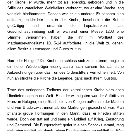
der Kirche; er wurde, mehr tot als lebendig, geborgen und in die
Stille des väterlichen Weinkellers verbracht, wo er eine Woche lang
vor sich hindämmerte. Danach war er ein anderer. Er benahm sich
seltsam, entkleidete sich in der Kirche, beschenkte die Bettler
großzügig und umarmte die Leprakranken. Laut
Geschichtsschreibung soll er während einer Messe 1208 eine
Stimme vernommen haben, die ihn im Wortlaut des
Matthäusevangeliums 10, 5-14 aufforderte, in die Welt zu gehen,
allem Besitz zu entsagen und Gutes zu tun.
Narr oder Heiliger? Die Kirche entschloss sich zu letzterem, obgleich
ein hoher Würdenträger vierzig Jahre nach seinem Tod sämtliche
Aufzeichnungen über das Tun des Ordenstifters vernichten ließ. Von
nun an strickte die Kirche die Legende, ganz nach ihrem Gustos.
Trotz des verlogenen Treibens der katholischen Kirche verblieben
Überlieferungen in der Welt. Eine der wichtigsten war der Auftritt von
Franz in Bologna, einer Stadt, die von Kriegen außerhalb der Mauern
und von Bruderzwist innerhalb der Markungen gezeichnet war. Man
pflanzte große Hoffnungen in den Mann, dass er Frieden stiften
würde. Doch der trat auf und sang ein Loblied auf Krieg, Zerstörung
und Gemetzel. Die Bürgerschaft geriet in einen Schockzustand, rang
sich aber schließlich durch, einen Friedenvertrag zu schließen. Was