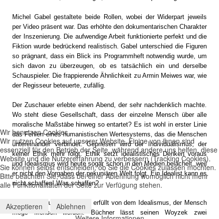
Michel Gabel gestaltete beide Rollen, wobei der Widerpart jeweils
per Video präsent war. Das erhöhte den dokumentarischen Charakter
der Inszenierung. Die aufwendige Arbeit funktionierte perfekt und die
Fiktion wurde bedrückend realistisch. Gabel unterschied die Figuren
so prägnant, dass ein Blick ins Programmheft notwendig wurde, um
sich davon zu überzeugen, ob es tatsächlich ein und derselbe
Schauspieler. Die frappierende Ähnlichkeit zu Armin Meiwes war, wie
der Regisseur beteuerte, zufällig.
Der Zuschauer erlebte einen Abend, der sehr nachdenklich machte.
Wo steht diese Gesellschaft, dass der einzelne Mensch über alle
moralische Maßstäbe hinweg so entartet? Es ist wohl in erster Linie
Wir benutzen Cookies
das Fehlen eines humanistischen Wertesystems, das die Menschen
Wir nutzen Cookies auf unserer Website. Einige von ihnen sind
untereinander verbindet. Gepriesen wird der Individualismus, der
essenziell für den Betrieb der Seite, während andere uns helfen, diese
keiner Ethik mehr folgt. Ethik setzt idealistisches Denken voraus
Website und die Nutzererfahrung zu verbessern (Tracking Cookies).
und Idealismus wird heute sogar schon in den Medien belächelt, weil
Sie können selbst entscheiden, ob Sie die Cookies zulassen möchten.
er nicht den Vorgaben der pekuniären Welt folgt. Ein Idealist kann es
Bitte beachten Sie, dass bei einer Ablehnung womöglich nicht mehr
nicht schaffen! Was schaffen?
alle Funktionalitäten der Seite zur Verfügung stehen.
Matthias Claudius war noch erfüllt von dem Idealismus, der Mensch
Akzeptieren
Ablehnen
möge Mensch werden. Büchner lässt seinen Woyzek zwei
Weitere Informationen