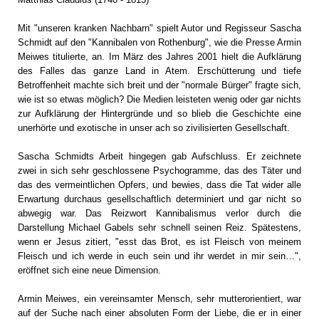
Mit "unseren kranken Nachbarn" spielt Autor und Regisseur Sascha
Schmidt auf den "Kannibalen von Rothenburg", wie die Presse Armin
Meiwes titulierte, an. Im März des Jahres 2001 hielt die Aufklärung
des Falles das ganze Land in Atem. Erschütterung und tiefe
Betroffenheit machte sich breit und der "normale Bürger" fragte sich,
wie ist so etwas möglich? Die Medien leisteten wenig oder gar nichts
zur Aufklärung der Hintergründe und so blieb die Geschichte eine
unerhörte und exotische in unser ach so zivilisierten Gesellschaft.
Sascha Schmidts Arbeit hingegen gab Aufschluss. Er zeichnete
zwei in sich sehr geschlossene Psychogramme, das des Täter und
das des vermeintlichen Opfers, und bewies, dass die Tat wider alle
Erwartung durchaus gesellschaftlich determiniert und gar nicht so
abwegig war. Das Reizwort Kannibalismus verlor durch die
Darstellung Michael Gabels sehr schnell seinen Reiz. Spätestens,
wenn er Jesus zitiert, "esst das Brot, es ist Fleisch von meinem
Fleisch und ich werde in euch sein und ihr werdet in mir sein…",
eröffnet sich eine neue Dimension.
Armin Meiwes, ein vereinsamter Mensch, sehr mutterorientiert, war
auf der Suche nach einer absoluten Form der Liebe, die er in einer