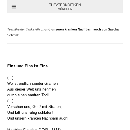
THEATERKRITIKEN
MÜNCHEN
Teamtheater Tankstelle
... und unseren kranken Nachbarn auch
von Sascha
Schmidt
Eins und Eins ist Eins
(…)
Wollst endlich sonder Grämen
Aus dieser Welt uns nehmen
durch einen sanften Tod!
(…)
Verschon uns, Gott! mit Strafen,
Und laß uns ruhig schlafen!
Und unsern kranken Nachbarn auch!
Matthias Claudius (1740 - 1815)