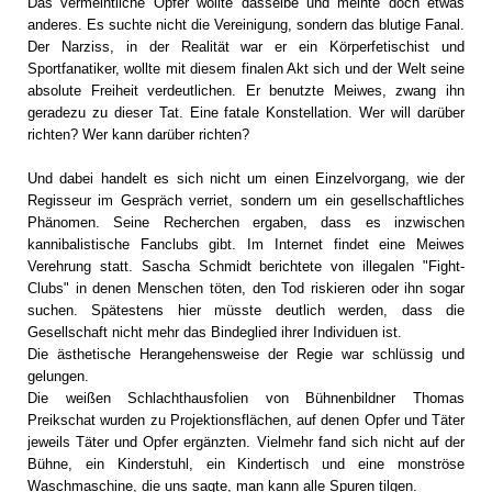
Das vermeintliche Opfer wollte dasselbe und meinte doch etwas
anderes. Es suchte nicht die Vereinigung, sondern das blutige Fanal.
Der Narziss, in der Realität war er ein Körperfetischist und
Sportfanatiker, wollte mit diesem finalen Akt sich und der Welt seine
absolute Freiheit verdeutlichen. Er benutzte Meiwes, zwang ihn
geradezu zu dieser Tat. Eine fatale Konstellation. Wer will darüber
richten? Wer kann darüber richten?
Und dabei handelt es sich nicht um einen Einzelvorgang, wie der
Regisseur im Gespräch verriet, sondern um ein gesellschaftliches
Phänomen. Seine Recherchen ergaben, dass es inzwischen
kannibalistische Fanclubs gibt. Im Internet findet eine Meiwes
Verehrung statt. Sascha Schmidt berichtete von illegalen "Fight-
Clubs" in denen Menschen töten, den Tod riskieren oder ihn sogar
suchen. Spätestens hier müsste deutlich werden, dass die
Gesellschaft nicht mehr das Bindeglied ihrer Individuen ist.
Die ästhetische Herangehensweise der Regie war schlüssig und
gelungen.
Die weißen Schlachthausfolien von Bühnenbildner Thomas
Preikschat wurden zu Projektionsflächen, auf denen Opfer und Täter
jeweils Täter und Opfer ergänzten. Vielmehr fand sich nicht auf der
Bühne, ein Kinderstuhl, ein Kindertisch und eine monströse
Waschmaschine, die uns sagte, man kann alle Spuren tilgen.