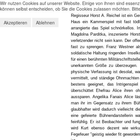
Wir nutzen Cookies auf unserer Website. Einige von ihnen sind essenzi
können selbst entscheiden, ob Sie die Cookies zulassen möchten. Bitte
Regisseur Horst A. Reichel ist ein Ge
Akzeptieren
Ablehnen
Haus ein Kammerspiel mit fast töd
arrangierte das Spiel schnörkellos. I
Magdolna Parditka, inszenierte Hors
verletzender nicht sein kann. Der of
fast zu sprengen. Franz Westner al
soldatische Haltung ringenden Insel
für einen berühmten Militärschriftstel
unerkannten Größe zu überzeugen. 
physische Verfassung ist desolat, w
vermittelt, und ständige Ohnmachten
bestens geeignet, das Intrigenspi
überschüttet Ehefrau Alice ihren 
aussparen. Angelika Fanais Alice lä
man ihr im Gegensatz zu ihrem Büh
glaubhafter wird dadurch vielleicht d
eine gefeierte Bühnendarstellerin 
feinfühlig. Er ist Beobachter und fu
wird Kurt ebenso dezent wie wirku
Fegefeuer "geistig wieder fit geworden