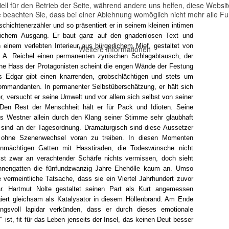
ell für den Betrieb der Seite, während andere uns helfen, diese Websi
 beachten Sie, dass bei einer Ablehnung womöglich nicht mehr alle Fun
schichtenerzähler und so präsentiert er in seinem kleinen intimen
lichem Ausgang. Er baut ganz auf den gnadenlosen Text und
n einem verlebten Interieur aus bürgerlichem Mief, gestaltet von
Weitere Informationen
t A. Reichel einen permanenten zynischen Schlagabtausch, der
fene Hass der Protagonisten scheint die engen Wände der Festung
s Edgar gibt einen knarrenden, grobschlächtigen und stets um
kommandanten. In permanenter Selbstüberschätzung, er hält sich
ler, versucht er seine Umwelt und vor allem sich selbst von seiner
Den Rest der Menschheit hält er für Pack und Idioten. Seine
as Westner allein durch den Klang seiner Stimme sehr glaubhaft
 sind an der Tagesordnung. Dramaturgisch sind diese Aussetzer
el ohne Szenenwechsel voran zu treiben. In diesen Momenten
ohnmächtigen Gatten mit Hasstiraden, die Todeswünsche nicht
sst zwar an verachtender Schärfe nichts vermissen, doch sieht
nengatten die fünfundzwanzig Jahre Ehehölle kaum an. Umso
ie vermeintliche Tatsache, dass sie ein Viertel Jahrhundert zuvor
war. Hartmut Nolte gestaltet seinen Part als Kurt angemessen
ngiert gleichsam als Katalysator in diesem Höllenbrand. Am Ende
ngsvoll lapidar verkünden, dass er durch dieses emotionale
" ist, fit für das Leben jenseits der Insel, das keinen Deut besser