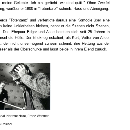
, meine Geliebte. Ich bin gerächt: wir sind quitt." Ohne Zweifel
ng, worüber er 1900 in "Totentanz" schrieb: Hass und Abneigung.
bergs "Totentanz" und verfertigte daraus eine Komödie über eine
 keine Unklarheiten bleiben, nennt er die Szenen nicht Szenen,
 Das Ehepaar Edgar und Alice bereiten sich seit 25 Jahren in
el die Hölle. Der Ehekrieg eskaliert, als Kurt, Vetter von Alice,
t, der nicht unvermögend zu sein scheint, ihre Rettung aus der
ser als der Oberschurke und lässt beide in ihrem Elend zurück.
anai, Hartmut Nolte, Franz Westner
 Reichel