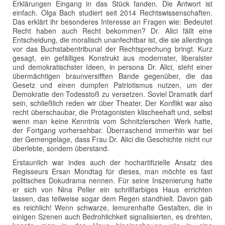
Erklärungen Eingang in das Stück fanden. Die Antwort ist
einfach. Olga Bach studiert seit 2014 Rechtswissenschaften.
Das erklärt ihr besonderes Interesse an Fragen wie: Bedeutet
Recht haben auch Recht bekommen? Dr. Alici fällt eine
Entscheidung, die moralisch unanfechtbar ist, die sie allerdings
vor das Buchstabentribunal der Rechtsprechung bringt. Kurz
gesagt, ein gefälliges Konstrukt aus modernster, liberalster
und demokratischster Ideen, in persona Dr. Alici, steht einer
übermächtigen braunversifften Bande gegenüber, die das
Gesetz und einen dumpfen Patriotismus nutzen, um der
Demokratie den Todesstoß zu versetzen. Soviel Dramatik darf
sein, schließlich reden wir über Theater. Der Konflikt war also
recht überschaubar, die Protagonisten klischeehaft und, selbst
wenn man keine Kenntnis vom Schnitzlerschen Werk hatte,
der Fortgang vorhersehbar. Überraschend immerhin war bei
der Gemengelage, dass Frau Dr. Alici die Geschichte nicht nur
überlebte, sondern überstand.
Erstaunlich war indes auch der hochartifizielle Ansatz des
Regisseurs Ersan Mondtag für dieses, man möchte es fast
politisches Dokudrama nennen. Für seine Inszenierung hatte
er sich von Nina Peller ein schrillfarbiges Haus errichten
lassen, das teilweise sogar dem Regen standhielt. Davon gab
es reichlich! Wenn schwarze, lemurenhafte Gestalten, die in
einigen Szenen auch Bedrohlichkeit signalisierten, es drehten,