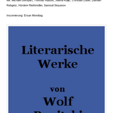
Mit: Michael Gempart, Thomas Hauser, Jelena Kuljić, Christian Löber, Damian
Rebgetz, Hürdem Riethmüller, Samouil Stoyanov
Inszenierung: Ersan Mondtag