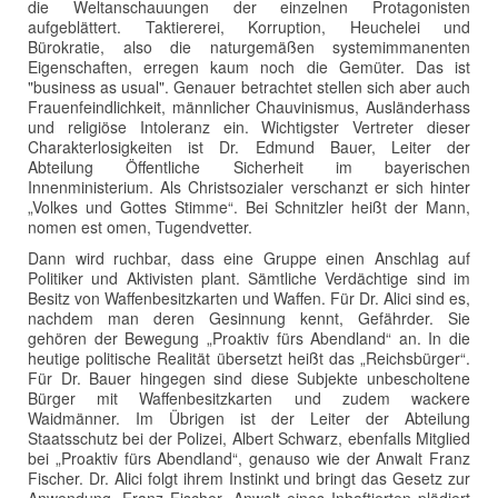
die Weltanschauungen der einzelnen Protagonisten
aufgeblättert. Taktiererei, Korruption, Heuchelei und
Bürokratie, also die naturgemäßen systemimmanenten
Eigenschaften, erregen kaum noch die Gemüter. Das ist
"business as usual". Genauer betrachtet stellen sich aber auch
Frauenfeindlichkeit, männlicher Chauvinismus, Ausländerhass
und religiöse Intoleranz ein. Wichtigster Vertreter dieser
Charakterlosigkeiten ist Dr. Edmund Bauer, Leiter der
Abteilung Öffentliche Sicherheit im bayerischen
Innenministerium. Als Christsozialer verschanzt er sich hinter
„Volkes und Gottes Stimme“. Bei Schnitzler heißt der Mann,
nomen est omen, Tugendvetter.
Dann wird ruchbar, dass eine Gruppe einen Anschlag auf
Politiker und Aktivisten plant. Sämtliche Verdächtige sind im
Besitz von Waffenbesitzkarten und Waffen. Für Dr. Alici sind es,
nachdem man deren Gesinnung kennt, Gefährder. Sie
gehören der Bewegung „Proaktiv fürs Abendland“ an. In die
heutige politische Realität übersetzt heißt das „Reichsbürger“.
Für Dr. Bauer hingegen sind diese Subjekte unbescholtene
Bürger mit Waffenbesitzkarten und zudem wackere
Waidmänner. Im Übrigen ist der Leiter der Abteilung
Staatsschutz bei der Polizei, Albert Schwarz, ebenfalls Mitglied
bei „Proaktiv fürs Abendland“, genauso wie der Anwalt Franz
Fischer. Dr. Alici folgt ihrem Instinkt und bringt das Gesetz zur