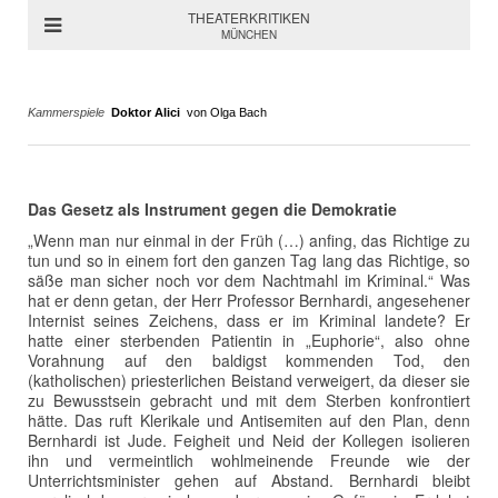
THEATERKRITIKEN
MÜNCHEN
Kammerspiele
Doktor Alici
von Olga Bach
Das Gesetz als Instrument gegen die Demokratie
„Wenn man nur einmal in der Früh (…) anfing, das Richtige zu
tun und so in einem fort den ganzen Tag lang das Richtige, so
säße man sicher noch vor dem Nachtmahl im Kriminal.“ Was
hat er denn getan, der Herr Professor Bernhardi, angesehener
Internist seines Zeichens, dass er im Kriminal landete? Er
hatte einer sterbenden Patientin in „Euphorie“, also ohne
Vorahnung auf den baldigst kommenden Tod, den
(katholischen) priesterlichen Beistand verweigert, da dieser sie
zu Bewusstsein gebracht und mit dem Sterben konfrontiert
hätte. Das ruft Klerikale und Antisemiten auf den Plan, denn
Bernhardi ist Jude. Feigheit und Neid der Kollegen isolieren
ihn und vermeintlich wohlmeinende Freunde wie der
Unterrichtsminister gehen auf Abstand. Bernhardi bleibt