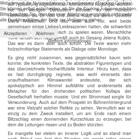
Website und die Nutzererfahrung zu verbessern (Tracking Cookies).
auf Typisierung zugeschnitten. Menschliche Regungen wurden
Sie können selbst entscheiden, ob Sie die Cookies zulassen möchten.
nur bei wenigen Darstellern sichtbar, so bei Hürdem
Bitte beachten Sie, dass bei einer Ablehnung womöglich nicht mehr
Riethmüller als Dr. Alici und Jelena Kuljić als deren Geliebte
alle Funktionalitäten der Seite zur Verfügung stehen.
Maria Aniaschwili. Und das wohl auch nur, weil beide
gemeinsam einige Liebes/Leidesszenen hatten, die schwerlich
emotionslos und mechanisch zu spielen waren. Menschliche
Akzeptieren
Ablehnen
Töne fanden sich naturgemäß auch im Gesang Jelena Kuljićs.
Weitere Informationen
Das war es dann aber auch schon. Die Texte waren mehr
holzschnittartige Statements als Dialoge oder Monologe.
Es ging nicht zusammen, was gegensätzlicher kaum sein
konnte: die konkreten Texte, die abstrakten Figurentypen und
das überzeichnete hochartifizielle Interieur. Hinzu kam, dass
es fast durchgängig regnete, was wohl einerseits den
unaufhaltsamen Klimawandel andeutete, der sich
apokalyptisch am Himmel aufblähte und andererseits als
Metapher für den drohenden politischen Kollaps der
Gesellschaft herhalten musste. Und ein Strommast sorgte für
Verwunderung. Auch auf dem Prospekt im Bühnenhintergrund
war eine Vielzahl solcher Relikte zu sehen. Vermutlich war er
einzig zu dem Zweck installiert, um am Ende nach einem
Blitzschlag einen donnernden Kurzschluss zu erzeugen, bei
dem die Leitungen rissen und zu Boden stürzten.
Es mangelte bei vielem an innerer Logik und so stand man
nach Ablauf von fast drei Stunden ein wenig ratlos einem