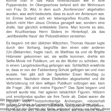
konnte man in das Haus hineinschauen wie in eine
Puppenstube. Im Obergeschoss befand sich der Wohnraum
von Frau Dr. Alici, in dem auch „Konferenzen“ abgehalten
wurden, was wohl bedeutete, dass es auch ein Amtsraum war.
Im Entree befand sich ein lebensgroßes Kruzifix, an das
jedoch nicht Herr Jesus Christus genagelt war, sondern eine
dralle, fast gänzlich entkleidete Dame. Man konnte es also,
den Kruzifixerlass Herrn Söders im Hinterkopf, als das
„wohlbestellte Haus“ der Polizeidirektion verstehen.
Es begann mit den üblichen Mätzchen, Thomas Hauser lugte
durch den Vorhang, begrüßte den einen oder anderen
(Un-)Bekannten, fragte nach, ob Matthias da und ob Brigitte
Hobmeier gekommen sei, sie wollte kommen, drehte ein
Selfie-Movie mit Publikum, um es der Mutter zu schicken, die
in einem Langstreckenflug gefangen war. Schließlich erwähnte
er, dass er von der Falckenberg-Schule geflogen sei und man
wusste, hier gibt sich der Spielleiter Ersan Mondtag zu
erkennen. Nachdem diese Eitelkeiten abgearbeitet und die
Verbrüderung mit dem willigen Publikum vollzogen war, kam
die Frage: „Wo sind meine Figuren?“ Das Spiel begann und
schnell wurde klar, hier agieren tatsächlich Figuren. Hölzern
und emotionslos spulten sie ihre Texte ab. Dabei waren die
Wir benutzen Cookies
Figuren mehr holzschnittartige Archetypen, roboterhaft
Wir nutzen Cookies auf unserer Website. Einige von ihnen sind
gefangen in einer starren Mechanik, als typische Charaktere.
essenziell für den Betrieb der Seite, während andere uns helfen, diese
Die Kostüme von Teresa Vergho waren, wie das ganze Spiel,