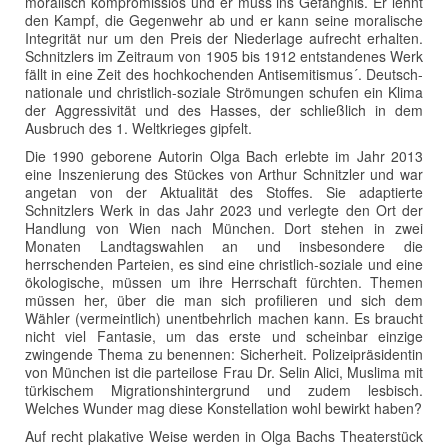
moralisch kompromisslos und er muss ins Gefängnis. Er lehnt
den Kampf, die Gegenwehr ab und er kann seine moralische
Integrität nur um den Preis der Niederlage aufrecht erhalten.
Schnitzlers im Zeitraum von 1905 bis 1912 entstandenes Werk
fällt in eine Zeit des hochkochenden Antisemitismus´. Deutsch-
nationale und christlich-soziale Strömungen schufen ein Klima
der Aggressivität und des Hasses, der schließlich in dem
Ausbruch des 1. Weltkrieges gipfelt.
Die 1990 geborene Autorin Olga Bach erlebte im Jahr 2013
eine Inszenierung des Stückes von Arthur Schnitzler und war
angetan von der Aktualität des Stoffes. Sie adaptierte
Schnitzlers Werk in das Jahr 2023 und verlegte den Ort der
Handlung von Wien nach München. Dort stehen in zwei
Monaten Landtagswahlen an und insbesondere die
herrschenden Parteien, es sind eine christlich-soziale und eine
ökologische, müssen um ihre Herrschaft fürchten. Themen
müssen her, über die man sich profilieren und sich dem
Wähler (vermeintlich) unentbehrlich machen kann. Es braucht
nicht viel Fantasie, um das erste und scheinbar einzige
zwingende Thema zu benennen: Sicherheit. Polizeipräsidentin
von München ist die parteilose Frau Dr. Selin Alici, Muslima mit
türkischem Migrationshintergrund und zudem lesbisch.
Welches Wunder mag diese Konstellation wohl bewirkt haben?
Auf recht plakative Weise werden in Olga Bachs Theaterstück