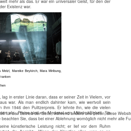
weit mehr als das. Er war ein universaler Geist, für den der
der Existenz war.
 Melzl, Mareike Beykirch, Mara Miribung,
Franken
Then
lag in erster Linie daran, dass er seiner Zeit in Vielem, vor
raus war. Als man endlich dahinter kam, wie wertvoll sein
n ihm 1946 den Pulitzerpreis. Er lehnte ihn, wie die vielen
ten ab: „Preise sind ein Merkmal von Mittelmäßigkeit. Sie
ell für den Betrieb der Seite, während andere uns helfen, diese Websi
 beachten Sie, dass bei einer Ablehnung womöglich nicht mehr alle Fun
seine künstlerische Leistung nicht; er lief vor dem Ruhm