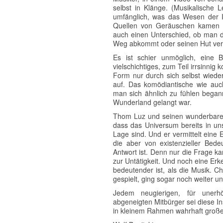
selbst in Klänge. (Musikalische 
umfänglich, was das Wesen der
Quellen von Geräuschen kamen h
auch einen Unterschied, ob man d
Weg abkommt oder seinen Hut verl
Es ist schier unmöglich, eine B
vielschichtiges, zum Teil irrsinnig 
Form nur durch sich selbst wied
auf. Das komödiantische wie auch
man sich ähnlich zu fühlen begann
Wunderland gelangt war.
Thom Luz und seinen wunderbaren 
dass das Universum bereits in un
Lage sind. Und er vermittelt eine
die aber von existenzieller Bede
Antwort ist. Denn nur die Frage ka
zur Untätigkeit. Und noch eine Erk
bedeutender ist, als die Musik. C
gespielt, ging sogar noch weiter un
Jedem neugierigen, für unerhö
abgeneigten Mitbürger sei diese I
in kleinem Rahmen wahrhaft großes