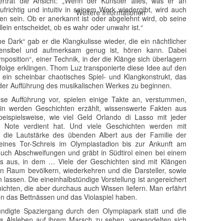
rtrat die Ansicht: „Wenn der Künstler alles, was er an
frichtig und intuitiv in seinem Werk wiedergibt, wird auch
Weitere Informationen
en sein. Ob er anerkannt ist oder abgelehnt wird, ob seine
allein entscheidet, ob es wahr oder unwahr ist.“
e Dark“ gab er die Klangkulisse wieder, die ein nächtlicher
ensibel und aufmerksam genug ist, hören kann. Dabei
mposition“, einer Technik, in der die Klänge sich überlagern
bfolge erklingen. Thom Luz transponierte diese Idee auf den
in scheinbar chaotisches Spiel- und Klangkonstrukt, das
 der Aufführung des musikalischen Werkes zu beginnen.
ese Aufführung vor, spielen einige Takte an, verstummen,
rin werden Geschichten erzählt, wissenswerte Fakten aus
eispielsweise, wie viel Geld Orlando di Lasso mit jeder
 Note verdient hat. Und viele Geschichten werden mit
e die Lautstärke des übenden Albert aus der Familie der
eines Tor-Schreis im Olympiastadion bis zur Ankunft am
auch Abschweifungen und gräbt in Südtirol einen bei einem
 aus, in dem … Viele der Geschichten sind mit Klängen
n Raum bevölkern, wiederkehren und die Darsteller, sowie
lassen. Die eineinhalbstündige Vorstellung ist angereichert
chten, die aber durchaus auch Wissen liefern. Man erfährt
 das Bettnässen und das Violaspiel haben.
ündigte Spaziergang durch den Olympiapark statt und die
s Alsleben auf ihrem Marsch zu sehen, verwandelten sich