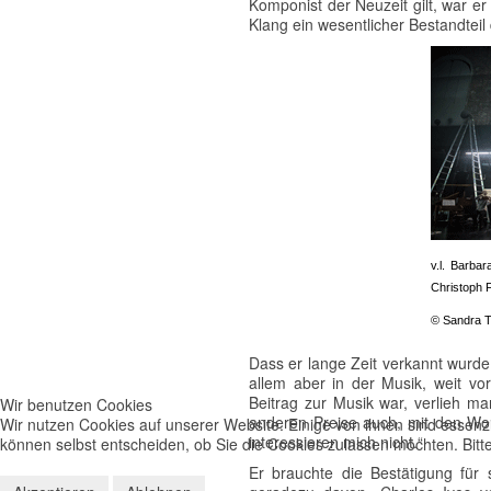
Komponist der Neuzeit gilt, war er 
Klang ein wesentlicher Bestandteil 
v.l.
Barbara
Christoph 
© Sandra 
Dass er lange Zeit verkannt wurde, 
allem aber in der Musik, weit vo
Beitrag zur Musik war, verlieh ma
Wir benutzen Cookies
anderen Preise auch, mit den Wor
Wir nutzen Cookies auf unserer Website. Einige von ihnen sind essenzi
interessieren mich nicht.“
können selbst entscheiden, ob Sie die Cookies zulassen möchten. Bitte
Er brauchte die Bestätigung für 