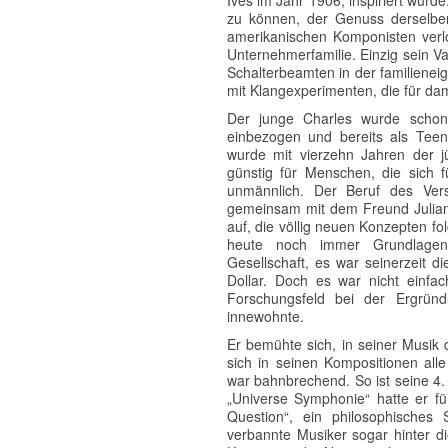
Ives im Jahr 1906, inspiriert wur
zu können, der Genuss derselbe
amerikanischen Komponisten verlo
Unternehmerfamilie. Einzig sein V
Schalterbeamten in der familieneige
mit Klangexperimenten, die für da
Der junge Charles wurde schon
einbezogen und bereits als Teen
wurde mit vierzehn Jahren der j
günstig für Menschen, die sich f
unmännlich. Der Beruf des Vers
gemeinsam mit dem Freund Julian 
auf, die völlig neuen Konzepten fo
heute noch immer Grundlagen 
Gesellschaft, es war seinerzeit d
Dollar. Doch es war nicht einfac
Forschungsfeld bei der Ergrün
innewohnte.
Er bemühte sich, in seiner Musik 
sich in seinen Kompositionen alle
war bahnbrechend. So ist seine 4
„Universe Symphonie“ hatte er 
Question“, ein philosophisches
verbannte Musiker sogar hinter d