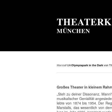
THEATERK
MÜNCHEN
Marstall
UA
Olympiapark in the Dark
von T
Großes Theater in kleinem Rah
„Steh zu deiner Dissonanz, Mann!
musikalischer Genialität angesied
lebte von 1874 bis 1954. Der Re
Marstalls, das wesentlich von de