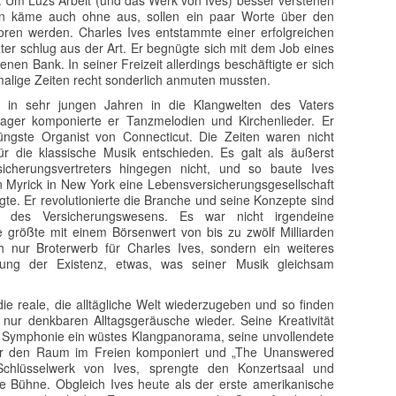
de. Um Luzs Arbeit (und das Werk von Ives) besser verstehen
n käme auch ohne aus, sollen ein paar Worte über den
ren werden. Charles Ives entstammte einer erfolgreichen
ater schlug aus der Art. Er begnügte sich mit dem Job eines
nen Bank. In seiner Freizeit allerdings beschäftigte er sich
malige Zeiten recht sonderlich anmuten mussten.
 in sehr jungen Jahren in die Klangwelten des Vaters
ager komponierte er Tanzmelodien und Kirchenlieder. Er
üngste Organist von Connecticut. Die Zeiten waren nicht
ür die klassische Musik entschieden. Es galt als äußerst
icherungsvertreters hingegen nicht, und so baute Ives
Myrick in New York eine Lebensversicherungsgesellschaft
lgte. Er revolutionierte die Branche und seine Konzepte sind
des Versicherungswesens. Es war nicht irgendeine
ie größte mit einem Börsenwert von bis zu zwölf Milliarden
h nur Broterwerb für Charles Ives, sondern ein weiteres
dung der Existenz, etwas, was seiner Musik gleichsam
die reale, die alltägliche Welt wiederzugeben und so finden
 nur denkbaren Alltagsgeräusche wieder. Seine Kreativität
. Symphonie ein wüstes Klangpanorama, seine unvollendete
für den Raum im Freien komponiert und „The Unanswered
 Schlüsselwerk von Ives, sprengte den Konzertsaal und
ie Bühne. Obgleich Ives heute als der erste amerikanische