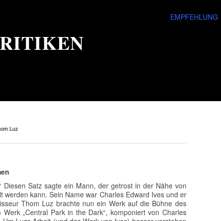
EMPFEHLUNG
RITIKEN
hom Luz
men
“ Diesen Satz sagte ein Mann, der getrost in der Nähe von
elt werden kann. Sein Name war Charles Edward Ives und er
gisseur Thom Luz brachte nun ein Werk auf die Bühne des
m Werk „Central Park in the Dark“, komponiert von Charles