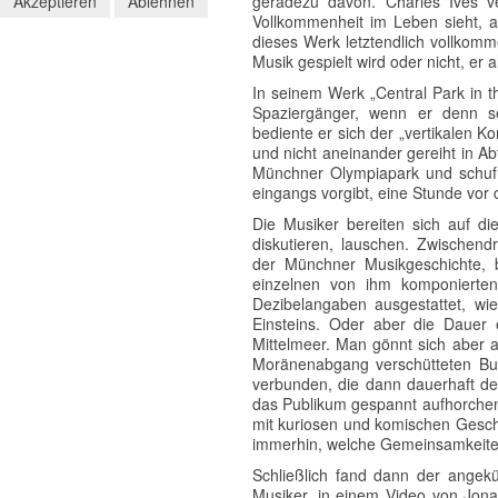
Akzeptieren
Ablehnen
geradezu davon. Charles Ives ve
Vollkommenheit im Leben sieht, au
dieses Werk letztendlich vollkomm
Musik gespielt wird oder nicht, er 
In seinem Werk „Central Park in th
Spaziergänger, wenn er denn s
bediente er sich der „vertikalen Ko
und nicht aneinander gereiht in A
Münchner Olympiapark und schuf e
eingangs vorgibt, eine Stunde vor
Die Musiker bereiten sich auf di
diskutieren, lauschen. Zwischend
der Münchner Musikgeschichte, b
einzelnen von ihm komponierten
Dezibelangaben ausgestattet, wi
Einsteins. Oder aber die Dauer 
Mittelmeer. Man gönnt sich aber 
Moränenabgang verschütteten Bus
verbunden, die dann dauerhaft de
das Publikum gespannt aufhorchen 
mit kuriosen und komischen Geschi
immerhin, welche Gemeinsamkeiten
Schließlich fand dann der angek
Musiker, in einem Video von Jona