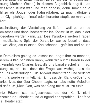
Leitung Mathias Weibel) In diesem Augenblick begriff man
 Ivesschen Kunst war und man genoss, denn immer neue
inzu wie Jogger oder Fahrradfahrer. Es macht übrigens
en Olympiahügel hinauf oder herunter stapft, ob man vom
iert.
eschreibung der Vorstellung zu liefern, weil es ein so
komisches und dabei hochartifizielles Konstrukt ist, das in der
ergegeben werden kann. Zahllose Paradoxa werfen Fragen
 musikalische Spiel der Darsteller war so fesselnd, dass
 wie Alice, die in einen Kaninchenbau gefallen und so ins
Darstellern gelang es tatsächlich, begreifbar zu machen,
serem Alltag beginnen kann, wenn wir nur zu hören in der
 Erkenntnis von Charles Ives, die uns banal erscheinen mag,
utung ist, nämlich, dass die Frage weit wichtiger als die
nn uns weiterbringen. Die Antwort macht träge und verleitet
enntnis wurde vermittelt, nämlich dass der Klang größer und
harles Ives, der über Chopin sagte, er habe nette Melodien
d rief aus: „Mein Gott, was hat Klang mit Musik zu tun!“
rte Erkenntnisse aufgeschlossenen, der Komik nicht
nszenierung unbedingt und dringend anempfohlen. Hier fand
 Theater statt.