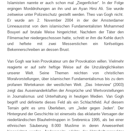
Islamisten nannte er auch schon mal „Ziegenficker“. In der Folge
ergingen Morddrohungen an ihn und an Ayan Hirsi Ali. Sie wurde
zeitweise unter Polizeischutz gestellt werden. Theo van Gogh nicht.
Er wurde am 2. November 2004 in der der Amsterdamer
Linneausstrat von dem islamischen Fundamentalisten Mohammed
Bouyeri auf brutale Weise hingerichtet. Nachdem der Täter den
Filmemacher niedergeschossen hatte, schnitt er ihm die Kehle durch
und heftete mit zwei Messerstichen ein fünfseitiges
Bekennerschreiben an dessen Brust.
Van Gogh war kein Provokateur um der Provokation willen. Vielmehr
reagierte er auf sehr heftige Weise auf die Unzulänglichkeiten
unserer Welt. Seine Themen reichten von christlichen
Moralvorstellungen, über islamischen Fundamentalismus bis zu dem
profanen Wertekanon der westlichen Welt. „Das Interview“ (2003)
zeigt das Auseinanderklaffen der Ansprüche und Wertvorstellungen
in Journalismus und Unterhaltung in heutigen Medien. Van Gogh
begriff und definierte dieses Feld als ein Schlachtfeld. Auf diesem
Terrain geht es ums Überleben, um „Jeder gegen Jeden“. Der
Hintergrund der Geschichte ist einerseits das eklatante Versagen der
niederländischen Blauhelmtruppen in Srebrenica 1995, als bei einer
ethnischen Säuberung 8.000 Muslime in deren Anwesenheit