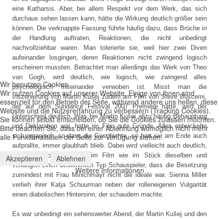
eine Katharsis. Aber, bei allem Respekt vor dem Werk, das sich
durchaus sehen lassen kann, hätte die Wirkung deutlich größer sein
können. Die verknappte Fassung führte häufig dazu, dass Brüche in
der Handlung auftraten, Reaktionen, die nicht unbedingt
nachvollziehbar waren. Man tolerierte sie, weil hier zwei Diven
aufeinander losgingen, deren Reaktionen nicht zwingend logisch
erscheinen mussten. Betrachtet man allerdings das Werk von Theo
van Gogh, wird deutlich, wie logisch, wie zwingend alles
Wir benutzen Cookies
psychologisch miteinander verwoben ist. Misst man die
Wir nutzen Cookies auf unserer Website. Einige von ihnen sind
Inszenierung von Martin Kušej zudem am Film von Steve Buscemi,
essenziell für den Betrieb der Seite, während andere uns helfen, diese
der auf dem Sundance Festival 2007 Premiere hatte, wird der
Website und die Nutzererfahrung zu verbessern (Tracking Cookies).
Unterschied deutlich. Was bei Martin Kušej allzu häufig Behauptung
Sie können selbst entscheiden, ob Sie die Cookies zulassen möchten.
und Deklaration war, hatte im Film gute Gründe. Alles entwickelte
Bitte beachten Sie, dass bei einer Ablehnung womöglich nicht mehr
alle Funktionalitäten der Seite zur Verfügung stehen.
sich organisch, so dass die Geschichte, so hart sie am Ende auch
aufprallte, immer glaubhaft blieb. Dabei wird vielleicht auch deutlich,
denn die Rollen sind ja im Film wie im Stück dieselben und
Akzeptieren
Ablehnen
verlangen einen bestimmten Typ Schauspieler, dass die Besetzung
Weitere Informationen
zumindest mit Frau Minichmayr nicht die ideale war. Sienna Miller
verlieh ihrer Katja Schuurman neben der rolleneigenen Vulgarität
einen diabolischen Hintersinn, der schaudern machte.
Es war unbedingt ein sehenswerter Abend, der Martin Kušej und den