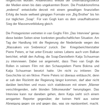
hingerichtet wurden. Andererseits erlebte der Unterhaltungssektor
der Medien einen bis dato ungekannten Boom. Die Produktionsfirma
„endemol“ entwickelte derzeit mit einem gewaltigen finanziellen
Erfolg die heute weltweit gängigen Formate von „Big Brother“ bis hin
zur täglichen „Soap“. Für van Gogh kam es dem unaufhaltsamen
Sieg der Massenverblödung gleich.
Die Protagonisten vertreten in van Goghs Film „Das Interview“ genau
diese beiden Seiten einer konkreten gesellschaftlichen Situation. Am
Tag der Handlung tritt die Regierung der Niederlande wegen des
„Massakers von Srebrenica“ zurück. Der Kriegsberichterstatter
Pierre Peters, er hat unter Einsatz seines Lebens auch vom Balkan
berichtet, erhält den Auftrag, die Soap-Darstellerin Katja Schuurman
zu interviewen. Dabei sei angemerkt, dass Theo van Gogh die
Rollen in seinem Film mit den Schauspielern Pierre Bokma und
Katja Schuurman besetzt hatte. Um nicht zu irritieren: Die
Geschichte ist ein fiktive. Pierre Peters ist überaus enttäuscht, denn
er sah den Rücktritt der Regierung längst kommen, darf aber nicht
darüber berichten und muss sich stattdessen mit einem „Männer
verschlingenden, sehr blonden Silikonwunder“ herumplagen. Das
Interview kann nur daneben gehen, denn Katja sieht sich einem
arroganten Reporter gegenüber, der keinen Hehl aus seiner
Abneigung gegen sie und gegen das, was sie repräsentiert, macht.