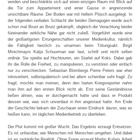
worden und beschränkte sich auf einen einzigen Raum mit Blick auf
die Tür zum Appartement und einer Gasse in angrenzende
unsichtbare Räume. Der Boden war mit hellem Plüsch ausgelegt. In
der folgenden verbalen Schlacht der beiden Demagogen wurde auch
schon mal Brust an Brust gekämpft, obgleich die Verachtung beider
füreinander wirkliche Nähe gar nicht zuließ. Vorgeführt wurde eine
der großartigsten Errungenschaften unserer Medienkultur, nämlich
die Fähigkeit herzlich zu umarmen beim Tötungsakt. Birgit
Minichmayrs Katja Schuurman war laut, schrill und nicht selten
ordinär. Sie spielte auf Hochtouren, ein Starlet auf Koks. Dabei gab
ihr die Rolle die Freiheit, zu manipulieren, zu verstören oder einfach
nur zu verschrecken. Sebastian Blombergs Pierre Peters war eher
introvertiert, selbstquälerisch und bei allem scheinbar sehr fragil. Zu
fragil, mochte man meinen, denn den harten Kriegsreporter nahm
man ihm auf den ersten Blick nicht ab. Erst seine Geständnisse
ließen ahnen, was er durchgemacht hatte und dass er Produkt
dessen war, was sich unverdaut in ihm angestaut hatte. Am Ende
der Geschichte bekam der Zuschauer einen Eindruck davon, was es
heißen kann, im täglichen Medienbetrieb zu überleben.
Der Plot kommt mit großer Wucht. Das Ergebnis erzeugt Entsetzen.
Es ist unfassbar, wie Menschen mit Menschen umgehen. Und dabei
ist es tagtägliche Realität. Ohne Frage erzeugt Martin Kušejs Arbeit