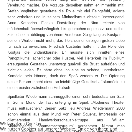
Verehrung machte. Die Vorzüge derselben nahm er immerhin mit.
Stefan Voglhuber gestaltete die Rolle mit viel Feingefühl, agierte
sehr verhalten und in seinem Minimalismus absolut überzeugend.
Anna Katharina Flecks Darstellung der Nina reichte von
mädchenhaft-überschwänglich bis gebrochen-depressiv und selbst
zuletzt noch abhängig von ihrem Verderber. So gelang es Kostja mit
seinem Werben nicht mehr, das Herz seiner einzigen großen Liebe
für sich zu erweichen. Friedrich Custodio hatte mit der Rolle des
Kostjas die undankbarste. Er musste sich inmitten eines
Panoptikums lächerlicher oder illustrer, viel Heiterkeit im Publikum
erzeugender Gestalten unentwegt qualvoll die Brust aufreißen und
sichtlich leiden. Es hätte ohne ihn eine so schöne, unterhaltsam
Komödie sein können, doch den Spaß verdarb er. Die Opferung
seiner Person macht diese so leichtfüßige Gesellschaftskomödie zu
einem existenzialistischen Erdrutsch.
Spielleiter Wiedermann schmuggelte einen sehr bedeutsamen Satz
in Sorins Mund, der fast unterging im Spiel: „Modernes Theater
muss enttäuschen.“ Diesen Satz ließ Andreas Wiedermann 2008
schon einmal aus dem Mund von Peter Squenz, Impresario der
dilettierenden Handwerkerschauspieltruppe aus William
Wir benutzen Cookies
Shakespeares “Sommernachtstraum“ vernehmen. Nimmt man
Wir nutzen Cookies auf unserer Website. Einige von ihnen sind
einmal das Imperativische aus dem Satz heraus und bleibt beim