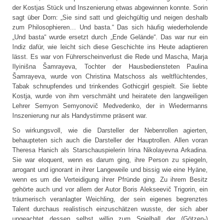
der Kostjas Stück und Inszenierung etwas abgewinnen konnte. Sorin
sagt über Dorn: „Sie sind satt und gleichgültig und neigen deshalb
zum Philosophieren… Und basta.“ Das sich häufig wiederholende
„Und basta“ wurde ersetzt durch „Ende Gelände“. Das war nur ein
Indiz dafür, wie leicht sich diese Geschichte ins Heute adaptieren
lässt. Es war von Führerscheinverlust die Rede und Mascha, Marja
Ilyinišna Šamrayeva, Tochter der Hausbediensteten Paulina
Šamrayeva, wurde von Christina Matschoss als weltflüchtendes,
Tabak schnupfendes und trinkendes Gothicgirl gespielt. Sie liebte
Kostja, wurde von ihm verschmäht und heiratete den langweiligen
Lehrer Semyon Semyonovič Medvedenko, der in Wiedermanns
Inszenierung nur als Handystimme präsent war.
So wirkungsvoll, wie die Darsteller der Nebenrollen agierten,
behaupteten sich auch die Darsteller der Hauptrollen. Allen voran
Theresa Hanich als Starschauspielerin Irina Nikolayevna Arkadina.
Sie war eloquent, wenn es darum ging, ihre Person zu spiegeln,
arrogant und ignorant in ihrer Langeweile und bissig wie eine Hyäne,
wenn es um die Verteidigung ihrer Pfründe ging. Zu ihrem Besitz
gehörte auch und vor allem der Autor Boris Alekseevič Trigorin, ein
träumerisch veranlagter Weichling, der sein eigenes begrenztes
Talent durchaus realistisch einzuschätzen wusste, der sich aber
ungeachtet dessen selbst willig zum Spielball der (Götzen-)