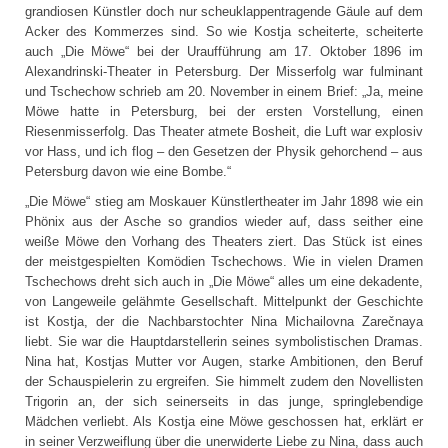
grandiosen Künstler doch nur scheuklappentragende Gäule auf dem
Acker des Kommerzes sind. So wie Kostja scheiterte, scheiterte
auch „Die Möwe“ bei der Uraufführung am 17. Oktober 1896 im
Alexandrinski-Theater in Petersburg. Der Misserfolg war fulminant
und Tschechow schrieb am 20. November in einem Brief: „Ja, meine
Möwe hatte in Petersburg, bei der ersten Vorstellung, einen
Riesenmisserfolg. Das Theater atmete Bosheit, die Luft war explosiv
vor Hass, und ich flog – den Gesetzen der Physik gehorchend – aus
Petersburg davon wie eine Bombe.“
„Die Möwe“ stieg am Moskauer Künstlertheater im Jahr 1898 wie ein
Phönix aus der Asche so grandios wieder auf, dass seither eine
weiße Möwe den Vorhang des Theaters ziert. Das Stück ist eines
der meistgespielten Komödien Tschechows. Wie in vielen Dramen
Tschechows dreht sich auch in „Die Möwe“ alles um eine dekadente,
von Langeweile gelähmte Gesellschaft. Mittelpunkt der Geschichte
ist Kostja, der die Nachbarstochter Nina Michailovna Zarečnaya
liebt. Sie war die Hauptdarstellerin seines symbolistischen Dramas.
Nina hat, Kostjas Mutter vor Augen, starke Ambitionen, den Beruf
der Schauspielerin zu ergreifen. Sie himmelt zudem den Novellisten
Trigorin an, der sich seinerseits in das junge, springlebendige
Mädchen verliebt. Als Kostja eine Möwe geschossen hat, erklärt er
in seiner Verzweiflung über die unerwiderte Liebe zu Nina, dass auch