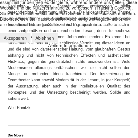
essenziell für den Betrieb der Seite, während andere uns helfen, diese
Konjunktiv, „Modernes Theater kann enttäuschen.“, bleibt
Website und die Nutzererfahrung zu verbessern (Tracking Cookies).
gerechtfertigte Zustimmung nicht aus. Die leidenschaftliche Truppe
Sie können selbst entscheiden, ob Sie die Cookies zulassen möchten.
Bitte beachten Sie, dass bei einer Ablehnung womöglich nicht mehr
um Wiedermann, ihre Spiellust ist unübersehbar, hat durchaus
alle Funktionalitäten der Seite zur Verfügung stehen.
modernes Theater gemacht und nicht enttäuscht. Es äußerte sich in
einer zeitgemäßen und ansprechenden Lesart, denn Tschechows
Inhalte sind seit mehr als einem Jahrhundert modern. Es kommt bei
Akzeptieren
Ablehnen
Modernität vielmehr auf die schlüssige Vermittlung dieser Ideen an
Weitere Informationen
und die sind von darstellerischer Haltung, vom glaubhaften Gestus
abhängig und nicht von technischen Effekten und ästhetischen
FlicFlacs, gegen die grundsätzlich nichts einzuwenden ist. Viele
Modernismen allerdings enttäuschen, weil sie nicht selten den
Mangel an profunden Ideen kaschieren. Der Inszenierung im
Teamtheater kann sowohl Modernität in der Lesart, in (der Kargheit)
der Ausstattung, aber auch in der intellektuellen Qualität des
Konzeptes und der Umsetzung bescheinigt werden. Solide und
sehenswert.
Wolf Banitzki
Die Möwe