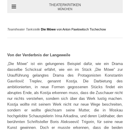
THEATERKRITIKEN
MÜNCHEN
Teamtheater Tankstelle
Die Möwe
von Anton Pawlowitsch Tschechow
Von der Verderbnis der Langeweile
„Die Möwe“ ist ein gelungenes Beispiel dafür, wie ein Drama
dasselbe Schicksal erfährt, wie ein im Stück „Die Möwe“ zur
Uraufführung gelangtes Drama des Protagonisten Konstantin
Gavrilovič Treplev, genannt Kostja. Die Darbietung des
ambitionierten, in neue Formen gegossenen Stücks findet ein
abruptes Ende, als Kostja erkennen muss, dass die Zuschauer nicht
nur nichts verstehen, sondern sich über das Werk lustig machen.
Kostja wollte mit seinem Werk nicht nur neue Wege beschreiten,
sondern er wollte gleichsam seine Mutter, die in Moskau
hochgelobte Schauspielerin Irina Arkadina, und deren Liebhaber, den
berühmten Schriftsteller Boris Alekseevič Trigorin, für seine neue
Kunst gewinnen. Doch er musste erkennen, dass die beiden