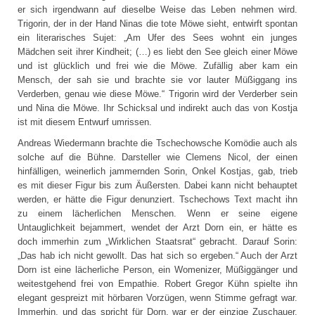
er sich irgendwann auf dieselbe Weise das Leben nehmen wird.
Trigorin, der in der Hand Ninas die tote Möwe sieht, entwirft spontan
ein literarisches Sujet: „Am Ufer des Sees wohnt ein junges
Mädchen seit ihrer Kindheit; (…) es liebt den See gleich einer Möwe
und ist glücklich und frei wie die Möwe. Zufällig aber kam ein
Mensch, der sah sie und brachte sie vor lauter Müßiggang ins
Verderben, genau wie diese Möwe.“ Trigorin wird der Verderber sein
und Nina die Möwe. Ihr Schicksal und indirekt auch das von Kostja
ist mit diesem Entwurf umrissen.
Andreas Wiedermann brachte die Tschechowsche Komödie auch als
solche auf die Bühne. Darsteller wie Clemens Nicol, der einen
hinfälligen, weinerlich jammernden Sorin, Onkel Kostjas, gab, trieb
es mit dieser Figur bis zum Äußersten. Dabei kann nicht behauptet
werden, er hätte die Figur denunziert. Tschechows Text macht ihn
zu einem lächerlichen Menschen. Wenn er seine eigene
Untauglichkeit bejammert, wendet der Arzt Dorn ein, er hätte es
doch immerhin zum „Wirklichen Staatsrat“ gebracht. Darauf Sorin:
„Das hab ich nicht gewollt. Das hat sich so ergeben.“ Auch der Arzt
Dorn ist eine lächerliche Person, ein Womenizer, Müßiggänger und
weitestgehend frei von Empathie. Robert Gregor Kühn spielte ihn
elegant gespreizt mit hörbaren Vorzügen, wenn Stimme gefragt war.
Immerhin, und das spricht für Dorn, war er der einzige Zuschauer,