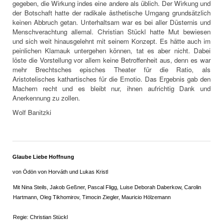
gegeben, die Wirkung indes eine andere als üblich. Der Wirkung und
der Botschaft hatte der radikale ästhetische Umgang grundsätzlich
keinen Abbruch getan. Unterhaltsam war es bei aller Düsternis und
Menschverachtung allemal. Christian Stückl hatte Mut bewiesen
und sich weit hinausgelehnt mit seinem Konzept. Es hätte auch im
peinlichen Klamauk untergehen können, tat es aber nicht. Dabei
löste die Vorstellung vor allem keine Betroffenheit aus, denn es war
mehr Brechtsches episches Theater für die Ratio, als
Aristotelisches kathartisches für die Emotio. Das Ergebnis gab den
Machern recht und es bleibt nur, ihnen aufrichtig Dank und
Anerkennung zu zollen.
Wolf Banitzki
Glaube Liebe Hoffnung
von Ödön von Horváth und Lukas Kristl
Mit Nina Steils, Jakob Geßner, Pascal Fligg, Luise Deborah Daberkow, Carolin
Hartmann, Oleg Tikhomirov, Timocin Ziegler, Mauricio Hölzemann
Regie: Christian Stückl