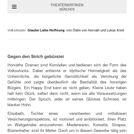
THEATERKRITIKEN
MÜNCHEN
Volkstheater
Glaube Liebe Hoffnung
von Ödön von Horváth und Lukas Kristl
Gegen den Strich gebürstet
Horváths Dramen sind Komödien und bedienen sich der Form des
Volksstücks. Dabei entlarvte er idyllische Heimeligkeit als das
Unheimliche, die bürgerliche Gemütlichkeit als Verrohung der
Gefühle und zeigte überdeutlich die Bestialität des honorigen
Bürgers. Ein Happy End kann es nicht geben. Kleine Leute haben
halt kein Glück, selbst dann nicht, wenn sie alle Voraussetzungen
mitbringen. Der Spruch, jeder ist seines Glückes Schmied, ist
blanker Hohn.
Elisabeth, Tochter eines verwitweten und mittellosen
Versicherungsinspektors, ist motiviert und ambitioniert, ihren Platz
im Weltgetriebe einzunehmen. Miederwaren, Korsette, Strapse,
Büstenhalter, sind ihr Metier. Doch um in diesem Gewerbe tätig sein