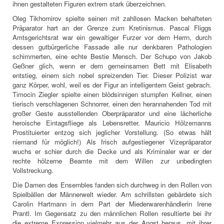
ihnen gestalteten Figuren extrem stark überzeichnen.
Oleg Tikhomirov spielte seinen mit zahllosen Macken behafteten
Präparator hart an der Grenze zum Kretinismus. Pascal Fliggs
Amtsgerichtsrat war ein gewaltiger Furzer vor dem Herrn, durch
dessen gutbürgerliche Fassade alle nur denkbaren Pathologien
schimmerten, eine echte Bestie Mensch. Der Schupo von Jakob
Geßner glich, wenn er dem gemeinsamen Bett mit Elisabeth
entstieg, einem sich nobel spreizenden Tier. Dieser Polizist war
ganz Körper, wohl, weil es der Figur an intelligentem Geist gebrach.
Timocin Ziegler spielte einen blödsinnigen stumpfen Kellner, einen
tierisch verschlagenen Schnorrer, einen den herannahenden Tod mit
großer Geste ausstellenden Oberpräparator und eine lächerliche
heroische Eintagsfliege als Lebensretter. Mauricio Hölzemanns
Prostituierter entzog sich jeglicher Vorstellung. (So etwas hält
niemand für möglich!) Als frisch aufgestiegener Vizepräparator
wuchs er schier durch die Decke und als Kriminaler war er der
rechte hölzerne Beamte mit dem Willen zur unbedingten
Vollstreckung.
Die Damen des Ensembles fanden sich durchweg in den Rollen von
Spielbällen der Männerwelt wieder. Am schrillsten gebärdete sich
Carolin Hartmann in dem Part der Miederwarenhändlerin Irene
Prantl. Im Gegensatz zu den männlichen Rollen resultierte bei ihr
die extreme Expression vielmehr aus der Angst heraus, mit ihrer