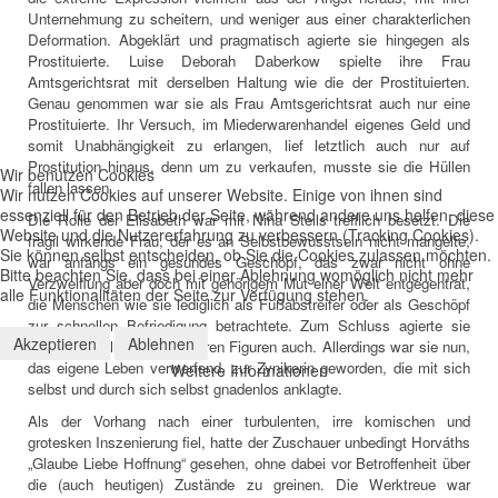
Unternehmung zu scheitern, und weniger aus einer charakterlichen
Deformation. Abgeklärt und pragmatisch agierte sie hingegen als
Prostituierte. Luise Deborah Daberkow spielte ihre Frau
Amtsgerichtsrat mit derselben Haltung wie die der Prostituierten.
Genau genommen war sie als Frau Amtsgerichtsrat auch nur eine
Prostituierte. Ihr Versuch, im Miederwarenhandel eigenes Geld und
somit Unabhängigkeit zu erlangen, lief letztlich auch nur auf
Prostitution hinaus, denn um zu verkaufen, musste sie die Hüllen
Wir benutzen Cookies
fallen lassen.
Wir nutzen Cookies auf unserer Website. Einige von ihnen sind
essenziell für den Betrieb der Seite, während andere uns helfen, diese
Die Rolle der Elisabeth war mit Nina Steils trefflich besetzt. Die
Website und die Nutzererfahrung zu verbessern (Tracking Cookies).
fragil wirkende Frau, der es an Selbstbewusstsein nicht mangelte,
Sie können selbst entscheiden, ob Sie die Cookies zulassen möchten.
war anfangs ein gesundes Geschöpf, das zwar nicht ohne
Bitte beachten Sie, dass bei einer Ablehnung womöglich nicht mehr
Verzweiflung aber doch mit gehörigem Mut einer Welt entgegentrat,
alle Funktionalitäten der Seite zur Verfügung stehen.
die Menschen wie sie lediglich als Fußabstreifer oder als Geschöpf
zur schnellen Befriedigung betrachtete. Zum Schluss agierte sie
Akzeptieren
Ablehnen
ebenso schrill wie die anderen Figuren auch. Allerdings war sie nun,
das eigene Leben verwerfend, zur Zynikerin geworden, die mit sich
Weitere Informationen
selbst und durch sich selbst gnadenlos anklagte.
Als der Vorhang nach einer turbulenten, irre komischen und
grotesken Inszenierung fiel, hatte der Zuschauer unbedingt Horváths
„Glaube Liebe Hoffnung“ gesehen, ohne dabei vor Betroffenheit über
die (auch heutigen) Zustände zu greinen. Die Werktreue war