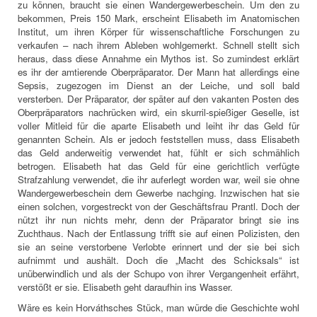
zu können, braucht sie einen Wandergewerbeschein. Um den zu
bekommen, Preis 150 Mark, erscheint Elisabeth im Anatomischen
Institut, um ihren Körper für wissenschaftliche Forschungen zu
verkaufen – nach ihrem Ableben wohlgemerkt. Schnell stellt sich
heraus, dass diese Annahme ein Mythos ist. So zumindest erklärt
es ihr der amtierende Oberpräparator. Der Mann hat allerdings eine
Sepsis, zugezogen im Dienst an der Leiche, und soll bald
versterben. Der Präparator, der später auf den vakanten Posten des
Oberpräparators nachrücken wird, ein skurril-spießiger Geselle, ist
voller Mitleid für die aparte Elisabeth und leiht ihr das Geld für
genannten Schein. Als er jedoch feststellen muss, dass Elisabeth
das Geld anderweitig verwendet hat, fühlt er sich schmählich
betrogen. Elisabeth hat das Geld für eine gerichtlich verfügte
Strafzahlung verwendet, die ihr auferlegt worden war, weil sie ohne
Wandergewerbeschein dem Gewerbe nachging. Inzwischen hat sie
einen solchen, vorgestreckt von der Geschäftsfrau Prantl. Doch der
nützt ihr nun nichts mehr, denn der Präparator bringt sie ins
Zuchthaus. Nach der Entlassung trifft sie auf einen Polizisten, den
sie an seine verstorbene Verlobte erinnert und der sie bei sich
aufnimmt und aushält. Doch die „Macht des Schicksals“ ist
unüberwindlich und als der Schupo von ihrer Vergangenheit erfährt,
verstößt er sie. Elisabeth geht daraufhin ins Wasser.
Wäre es kein Horváthsches Stück, man würde die Geschichte wohl