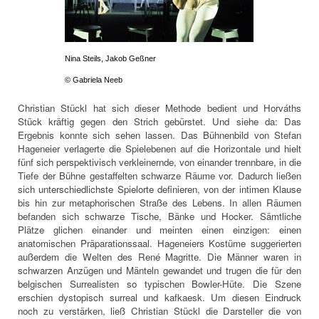
Nina Steils, Jakob Geßner
© Gabriela Neeb
Christian Stückl hat sich dieser Methode bedient und Horváths
Stück kräftig gegen den Strich gebürstet. Und siehe da: Das
Ergebnis konnte sich sehen lassen. Das Bühnenbild von Stefan
Hageneier verlagerte die Spielebenen auf die Horizontale und hielt
fünf sich perspektivisch verkleinernde, von einander trennbare, in die
Tiefe der Bühne gestaffelten schwarze Räume vor. Dadurch ließen
sich unterschiedlichste Spielorte definieren, von der intimen Klause
bis hin zur metaphorischen Straße des Lebens. In allen Räumen
befanden sich schwarze Tische, Bänke und Hocker. Sämtliche
Plätze glichen einander und meinten einen einzigen: einen
anatomischen Präparationssaal. Hageneiers Kostüme suggerierten
außerdem die Welten des René Magritte. Die Männer waren in
schwarzen Anzügen und Mänteln gewandet und trugen die für den
belgischen Surrealisten so typischen Bowler-Hüte. Die Szene
erschien dystopisch surreal und kafkaesk. Um diesen Eindruck
noch zu verstärken, ließ Christian Stückl die Darsteller die von