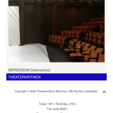
IMPRESSUM Datenschutz
THEATERKRITIKEN
Copyright © 2026 Theaterkritiken München. Alle Rechte vorbehalten.
Today 1481
|
Yesterday 2750
|
This week 8526
|