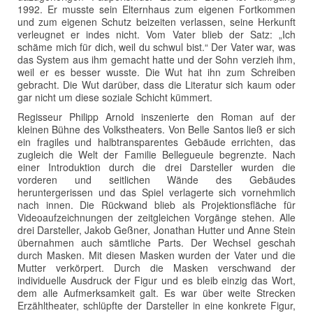
1992. Er musste sein Elternhaus zum eigenen Fortkommen
und zum eigenen Schutz beizeiten verlassen, seine Herkunft
verleugnet er indes nicht. Vom Vater blieb der Satz: „Ich
schäme mich für dich, weil du schwul bist.“ Der Vater war, was
das System aus ihm gemacht hatte und der Sohn verzieh ihm,
weil er es besser wusste. Die Wut hat ihn zum Schreiben
gebracht. Die Wut darüber, dass die Literatur sich kaum oder
gar nicht um diese soziale Schicht kümmert.
Regisseur Philipp Arnold inszenierte den Roman auf der
kleinen Bühne des Volkstheaters. Von Belle Santos ließ er sich
ein fragiles und halbtransparentes Gebäude errichten, das
zugleich die Welt der Familie Bellegueule begrenzte. Nach
einer Introduktion durch die drei Darsteller wurden die
vorderen und seitlichen Wände des Gebäudes
heruntergerissen und das Spiel verlagerte sich vornehmlich
nach innen. Die Rückwand blieb als Projektionsfläche für
Videoaufzeichnungen der zeitgleichen Vorgänge stehen. Alle
drei Darsteller, Jakob Geßner, Jonathan Hutter und Anne Stein
übernahmen auch sämtliche Parts. Der Wechsel geschah
durch Masken. Mit diesen Masken wurden der Vater und die
Mutter verkörpert. Durch die Masken verschwand der
individuelle Ausdruck der Figur und es bleib einzig das Wort,
dem alle Aufmerksamkeit galt. Es war über weite Strecken
Erzähltheater, schlüpfte der Darsteller in eine konkrete Figur,