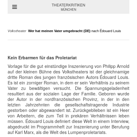
THEATERKRITIKEN
MÜNCHEN
Volkstheater
Wer hat meinen Vater umgebracht (DE)
nach Édouard Louis
Kein Erbarmen für das Proletariat
Vorlage für die gut einstündige Inszenierung von Philipp Arnold
auf der kleinen Bühne des Volkstheaters ist der gleichnamige
dritte Roman des jungen französischen Autors Édouard Louis.
Es ist ein zorniger Roman, in dem er sein Verhältnis zu seinem
Vater zu bewältigen versucht. Die Spannungsgeladenheit
resultiert aus der sozialen Lage der Familie. Geboren wurde
der Autor in der nordfranzösischen Provinz, in der in den
letzten Jahrzehnten die gesellschaftstragende Industrie
gestorben oder abgewandert ist. Zurückgeblieben ist ein Heer
von Arbeitern, die zum Teil in prekären Verhältnissen leben
müssen. Édouard Louis definiert diese Welt in einem Interview,
abgedruckt im Programmheft zur Inszenierung unter Berufung
auf Karl Marx, als die Welt des Lumpenproletariats.