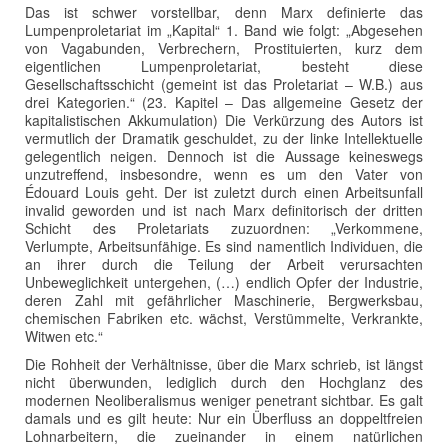
Das ist schwer vorstellbar, denn Marx definierte das
Lumpenproletariat im „Kapital“ 1. Band wie folgt: „Abgesehen
von Vagabunden, Verbrechern, Prostituierten, kurz dem
eigentlichen Lumpenproletariat, besteht diese
Gesellschaftsschicht (gemeint ist das Proletariat – W.B.) aus
drei Kategorien.“ (23. Kapitel – Das allgemeine Gesetz der
kapitalistischen Akkumulation) Die Verkürzung des Autors ist
vermutlich der Dramatik geschuldet, zu der linke Intellektuelle
gelegentlich neigen. Dennoch ist die Aussage keineswegs
unzutreffend, insbesondre, wenn es um den Vater von
Édouard Louis geht. Der ist zuletzt durch einen Arbeitsunfall
invalid geworden und ist nach Marx definitorisch der dritten
Schicht des Proletariats zuzuordnen: „Verkommene,
Verlumpte, Arbeitsunfähige. Es sind namentlich Individuen, die
an ihrer durch die Teilung der Arbeit verursachten
Unbeweglichkeit untergehen, (…) endlich Opfer der Industrie,
deren Zahl mit gefährlicher Maschinerie, Bergwerksbau,
chemischen Fabriken etc. wächst, Verstümmelte, Verkrankte,
Witwen etc.“
Die Rohheit der Verhältnisse, über die Marx schrieb, ist längst
nicht überwunden, lediglich durch den Hochglanz des
modernen Neoliberalismus weniger penetrant sichtbar. Es galt
damals und es gilt heute: Nur ein Überfluss an doppeltfreien
Lohnarbeitern, die zueinander in einem natürlichen