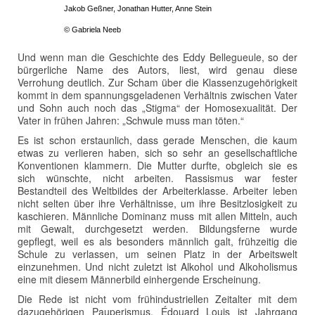
Jakob Geßner, Jonathan Hutter, Anne Stein
© Gabriela Neeb
Und wenn man die Geschichte des Eddy Bellegueule, so der
bürgerliche Name des Autors, liest, wird genau diese
Verrohung deutlich. Zur Scham über die Klassenzugehörigkeit
kommt in dem spannungsgeladenen Verhältnis zwischen Vater
und Sohn auch noch das „Stigma“ der Homosexualität. Der
Vater in frühen Jahren: „Schwule muss man töten.“
Es ist schon erstaunlich, dass gerade Menschen, die kaum
etwas zu verlieren haben, sich so sehr an gesellschaftliche
Konventionen klammern. Die Mutter durfte, obgleich sie es
sich wünschte, nicht arbeiten. Rassismus war fester
Bestandteil des Weltbildes der Arbeiterklasse. Arbeiter leben
nicht selten über ihre Verhältnisse, um ihre Besitzlosigkeit zu
kaschieren. Männliche Dominanz muss mit allen Mitteln, auch
mit Gewalt, durchgesetzt werden. Bildungsferne wurde
gepflegt, weil es als besonders männlich galt, frühzeitig die
Schule zu verlassen, um seinen Platz in der Arbeitswelt
einzunehmen. Und nicht zuletzt ist Alkohol und Alkoholismus
eine mit diesem Männerbild einhergende Erscheinung.
Die Rede ist nicht vom frühindustriellen Zeitalter mit dem
dazugehörigen Pauperismus. Édouard Louis ist Jahrgang