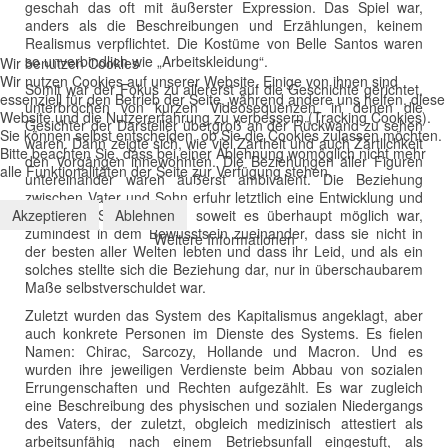
geschah das oft mit äußerster Expression. Das Spiel war,
anders als die Beschreibungen und Erzählungen, keinem
Realismus verpflichtet. Die Kostüme von Belle Santos waren
so unverbindlich wie „Arbeitskleidung“.
Wir benutzen Cookies
Wir nutzen Cookies auf unserer Website. Einige von ihnen sind
Somit war der Fokus zu allererst auf die Geschichte gerichtet,
essenziell für den Betrieb der Seite, während andere uns helfen, diese
unterbrochen von kurzen Videosequenzen, in denen die
Website und die Nutzererfahrung zu verbessern (Tracking Cookies).
Gesichter der Darsteller übergroß an der Rückwand zu sehen
Sie können selbst entscheiden, ob Sie die Cookies zulassen möchten.
waren. Dann zeigte sich, wie viel Zartheit und auch Zärtlichkeit
Bitte beachten Sie, dass bei einer Ablehnung womöglich nicht mehr
den Vorgängen innewohnten. Die Beziehungen aller Figuren
alle Funktionalitäten der Seite zur Verfügung stehen.
untereinander waren äußerst ambivalent. Die Beziehung
zwischen Vater und Sohn erfuhr letztlich eine Entwicklung und
Akzeptieren
Ablehnen
Vater und Sohn fanden, soweit es überhaupt möglich war,
zumindest in dem Bewusstsein zueinander, dass sie nicht in
Weitere Informationen
der besten aller Welten lebten und dass ihr Leid, und als ein
solches stellte sich die Beziehung dar, nur in überschaubarem
Maße selbstverschuldet war.
Zuletzt wurden das System des Kapitalismus angeklagt, aber
auch konkrete Personen im Dienste des Systems. Es fielen
Namen: Chirac, Sarcozy, Hollande und Macron. Und es
wurden ihre jeweiligen Verdienste beim Abbau von sozialen
Errungenschaften und Rechten aufgezählt. Es war zugleich
eine Beschreibung des physischen und sozialen Niedergangs
des Vaters, der zuletzt, obgleich medizinisch attestiert als
arbeitsunfähig nach einem Betriebsunfall eingestuft, als