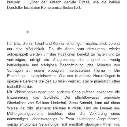
brausen … „Oder der einfach geniale Einfall, wie die beiden
Darsteller leicht den Kompromiss finden ließ.
I
©
Für Ella, die ihr Talent und Können einbringen möchte, blieb vorerst
nur eine Möglichkeit. Da die Alten statt abzutreten, wieder
aufgepäppelt werden um ihre Positionen besetzt zu halten und zu
verteidigen, erfolgt die Ausgrenzung der Jugend in wenig
befriedigende und erfolglose Beschäftigung; das Abhalten von
Vorträgen zu einem propagiert interessanten Thema – Die
Fruchtfliege - beispielsweise. Wie das fruchtlose Herumfliegen in
spezielle Bereiche die Zeit zu füllen vermag, stellte jugendlich offen
Isabell Kott dar.
Mit Videoeinspielungen von anderen Schauplätzen erweiterte die
Inszenierung das Spielfeld. Der pflichtbewusst agierende
Oberkellner von Schloss Linderhof, Sepp Schmid, kam auf diese
Weise ins Bild. (Kamera: Michael Klinksik) Und die Damen des
Müttergesangsvereins brachten, über die Verklärung eines
notwendigen Lebensvorgangs in Form zelebrierter Abgeklärtheit,
geistig emotionale Verwirrungen mit ernsthaft gläubigen Minen vor.