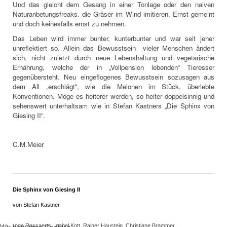
Und das gleicht dem Gesang in einer Tonlage oder den naiven
Naturanbetungsfreaks. die Gräser im Wind imitieren. Ernst gemeint
und doch keinesfalls ernst zu nehmen.
Das Leben wird immer bunter, kunterbunter und war seit jeher
unreflektiert so. Allein das Bewusstsein vieler Menschen ändert
sich, nicht zuletzt durch neue Lebenshaltung und vegetarische
Ernährung, welche der in „Vollpension lebenden“ Tieresser
gegenübersteht. Neu eingeflogenes Bewusstsein sozusagen aus
dem All „erschlägt“, wie die Melonen im Stück, überlebte
Konventionen. Möge es heiterer werden, so heiter doppelsinnig und
sehenswert unterhaltsam wie in Stefan Kastners „Die Sphinx von
Giesing II“.
C.M.Meier
Die Sphinx von Giesing II
von Stefan Kastner
Wir benutzen Cookies
Inge Rassaerts, Isabel Kott, Rainer Haustein, Christiane Brammer