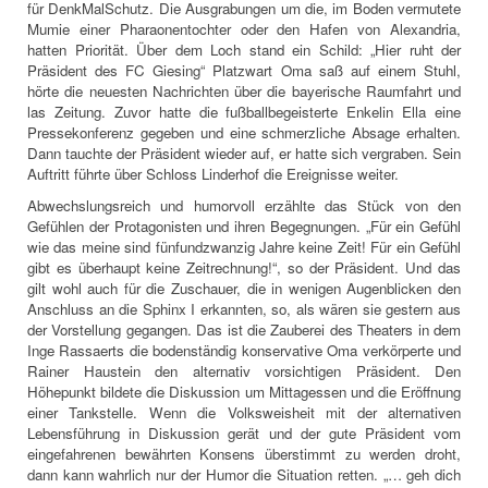
für DenkMalSchutz. Die Ausgrabungen um die, im Boden vermutete
Mumie einer Pharaonentochter oder den Hafen von Alexandria,
hatten Priorität. Über dem Loch stand ein Schild: „Hier ruht der
Präsident des FC Giesing“ Platzwart Oma saß auf einem Stuhl,
hörte die neuesten Nachrichten über die bayerische Raumfahrt und
las Zeitung. Zuvor hatte die fußballbegeisterte Enkelin Ella eine
Pressekonferenz gegeben und eine schmerzliche Absage erhalten.
Dann tauchte der Präsident wieder auf, er hatte sich vergraben. Sein
Auftritt führte über Schloss Linderhof die Ereignisse weiter.
Abwechslungsreich und humorvoll erzählte das Stück von den
Gefühlen der Protagonisten und ihren Begegnungen. „Für ein Gefühl
wie das meine sind fünfundzwanzig Jahre keine Zeit! Für ein Gefühl
gibt es überhaupt keine Zeitrechnung!“, so der Präsident. Und das
gilt wohl auch für die Zuschauer, die in wenigen Augenblicken den
Anschluss an die Sphinx I erkannten, so, als wären sie gestern aus
der Vorstellung gegangen. Das ist die Zauberei des Theaters in dem
Inge Rassaerts die bodenständig konservative Oma verkörperte und
Rainer Haustein den alternativ vorsichtigen Präsident. Den
Höhepunkt bildete die Diskussion um Mittagessen und die Eröffnung
einer Tankstelle. Wenn die Volksweisheit mit der alternativen
Lebensführung in Diskussion gerät und der gute Präsident vom
eingefahrenen bewährten Konsens überstimmt zu werden droht,
dann kann wahrlich nur der Humor die Situation retten. „… geh dich