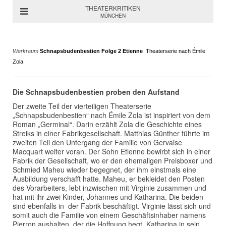
THEATERKRITIKEN
MÜNCHEN
Werkraum
Schnapsbudenbestien Folge 2 Etienne
Theaterserie nach Émile
Zola
Die Schnapsbudenbestien proben den Aufstand
Der zweite Teil der vierteiligen Theaterserie
„Schnapsbudenbestien“ nach Émile Zola ist inspiriert von dem
Roman „Germinal“. Darin erzählt Zola die Geschichte eines
Streiks in einer Fabrikgesellschaft. Matthias Günther führte im
zweiten Teil den Untergang der Familie von Gervaise
Macquart weiter voran. Der Sohn Etienne bewirbt sich in einer
Fabrik der Gesellschaft, wo er den ehemaligen Preisboxer und
Schmied Maheu wieder begegnet, der ihm einstmals eine
Ausbildung verschafft hatte. Maheu, er bekleidet den Posten
des Vorarbeiters, lebt inzwischen mit Virginie zusammen und
hat mit ihr zwei Kinder, Johannes und Katharina. Die beiden
sind ebenfalls in der Fabrik beschäftigt. Virginie lässt sich und
somit auch die Familie von einem Geschäftsinhaber namens
Pierron aushalten, der die Hoffnung hegt, Katharina in sein