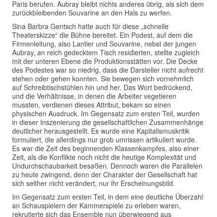
Paris berufen. Aubray bleibt nichts anderes übrig, als sich dem
zurückbleibenden Souvarine an den Hals zu werfen.
Sina Barbra Gentsch hatte auch für diese „schnelle
Theaterskizze“ die Bühne bereitet. Ein Podest, auf dem die
Firmenleitung, also Lantier und Souvarine, nebst der jungen
Aubray, an reich gedecktem Tisch residierten, stellte zugleich
mit der unteren Ebene die Produktionsstätten vor. Die Decke
des Podestes war so niedrig, dass die Darsteller nicht aufrecht
stehen oder gehen konnten. Sie bewegen sich vornehmlich
auf Schreibtischstühlen hin und her. Das Wort bedrückend,
und die Verhältnisse, in denen die Arbeiter vegetieren
mussten, verdienen dieses Attribut, bekam so einen
physischen Ausdruck. Im Gegensatz zum ersten Teil, wurden
in dieser Inszenierung die gesellschaftlichen Zusammenhänge
deutlicher herausgestellt. Es wurde eine Kapitalismuskritik
formuliert, die allerdings nur grob umrissen artikuliert wurde.
Es war die Zeit des beginnenden Klassenkampfes, also einer
Zeit, als die Konflikte noch nicht die heutige Komplexität und
Undurchschaubarkeit besaßen. Dennoch waren die Parallelen
zu heute zwingend, denn der Charakter der Gesellschaft hat
sich seither nicht verändert, nur ihr Erscheinungsbild.
Im Gegensatz zum ersten Teil, in dem eine deutliche Überzahl
an Schauspielern der Kammerspiele zu erleben waren,
rekrutierte sich das Ensemble nun überwiegend aus