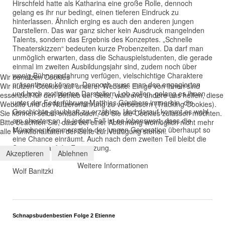
Hirschfeld hatte als Katharina eine große Rolle, dennoch
gelang es ihr nur bedingt, einen tieferen Eindruck zu
hinterlassen. Ähnlich erging es auch den anderen jungen
Darstellern. Das war ganz sicher kein Ausdruck mangelnden
Talents, sondern das Ergebnis des Konzeptes. „Schnelle
Theaterskizzen“ bedeuten kurze Probenzeiten. Da darf man
unmöglich erwarten, dass die Schauspielstudenten, die gerade
einmal im zweiten Ausbildungsjahr sind, zudem noch über
wenig Bühnenerfahrung verfügen, vielschichtige Charaktere
Wir benutzen Cookies
präsentieren können. Dennoch muss man den engagierten
Wir nutzen Cookies auf unserer Website. Einige von ihnen sind
und hoch motivierten Darstellern Lob zollen, gelang es ihnen
essenziell für den Betrieb der Seite, während andere uns helfen, diese
unter der Federführung Matthias Günthers immerhin, die
Website und die Nutzererfahrung zu verbessern (Tracking Cookies).
Geschichte glaubhaft zu erzählen. Und darauf kommt es wohl
Sie können selbst entscheiden, ob Sie die Cookies zulassen möchten.
am ehesten an. In jedem Fall ist es lobenswert, dass die
Bitte beachten Sie, dass bei einer Ablehnung womöglich nicht mehr
Münchner Kammerspiele der jungen Generation überhaupt so
alle Funktionalitäten der Seite zur Verfügung stehen.
eine Chance einräumt. Auch nach dem zweiten Teil bleibt die
Spannung auf die Fortsetzung.
Akzeptieren
Ablehnen
Weitere Informationen
Wolf Banitzki
Schnapsbudenbestien Folge 2 Etienne