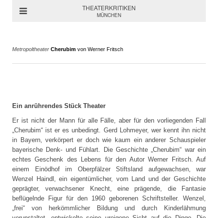
THEATERKRITIKEN
MÜNCHEN
Metropoltheater
Cherubim
von Werner Fritsch
Ein anrührendes Stück Theater
Er ist nicht der Mann für alle Fälle, aber für den vorliegenden Fall
„Cherubim“ ist er es unbedingt. Gerd Lohmeyer, wer kennt ihn nicht
in Bayern, verkörpert er doch wie kaum ein anderer Schauspieler
bayerische Denk- und Fühlart. Die Geschichte „Cherubim“ war ein
echtes Geschenk des Lebens für den Autor Werner Fritsch. Auf
einem Einödhof im Oberpfälzer Stiftsland aufgewachsen, war
Wenzel Haindl, ein eigentümlicher, vom Land und der Geschichte
geprägter, verwachsener Knecht, eine prägende, die Fantasie
beflügelnde Figur für den 1960 geborenen Schriftsteller. Wenzel,
„frei“ von herkömmlicher Bildung und durch Kinderlähmung
verunstaltet, entwickelte seine ureigene Sicht auf die Dinge. Die