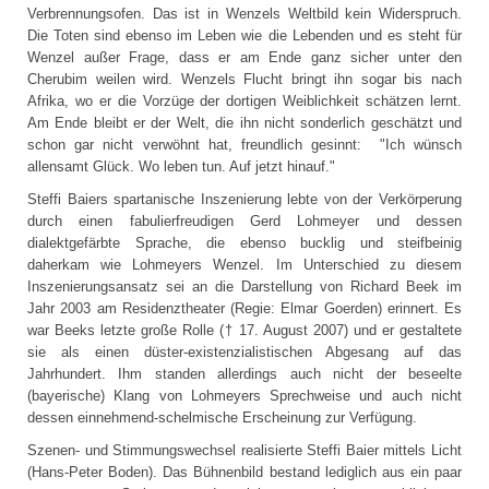
Verbrennungsofen. Das ist in Wenzels Weltbild kein Widerspruch.
Die Toten sind ebenso im Leben wie die Lebenden und es steht für
Wenzel außer Frage, dass er am Ende ganz sicher unter den
Cherubim weilen wird. Wenzels Flucht bringt ihn sogar bis nach
Afrika, wo er die Vorzüge der dortigen Weiblichkeit schätzen lernt.
Am Ende bleibt er der Welt, die ihn nicht sonderlich geschätzt und
schon gar nicht verwöhnt hat, freundlich gesinnt: "Ich wünsch
allensamt Glück. Wo leben tun. Auf jetzt hinauf."
Steffi Baiers spartanische Inszenierung lebte von der Verkörperung
durch einen fabulierfreudigen Gerd Lohmeyer und dessen
dialektgefärbte Sprache, die ebenso bucklig und steifbeinig
daherkam wie Lohmeyers Wenzel. Im Unterschied zu diesem
Inszenierungsansatz sei an die Darstellung von Richard Beek im
Jahr 2003 am Residenztheater (Regie: Elmar Goerden) erinnert. Es
war Beeks letzte große Rolle († 17. August 2007) und er gestaltete
sie als einen düster-existenzialistischen Abgesang auf das
Jahrhundert. Ihm standen allerdings auch nicht der beseelte
(bayerische) Klang von Lohmeyers Sprechweise und auch nicht
dessen einnehmend-schelmische Erscheinung zur Verfügung.
Szenen- und Stimmungswechsel realisierte Steffi Baier mittels Licht
(Hans-Peter Boden). Das Bühnenbild bestand lediglich aus ein paar