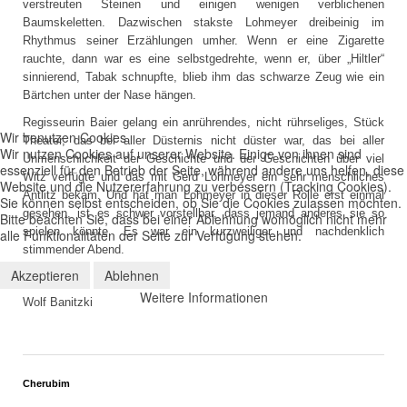
verstreuten Steinen und einigen wenigen verblichenen
Baumskeletten. Dazwischen stakste Lohmeyer dreibeinig im
Rhythmus seiner Erzählungen umher. Wenn er eine Zigarette
rauchte, dann war es eine selbstgedrehte, wenn er, über „Hiltler“
sinnierend, Tabak schnupfte, blieb ihm das schwarze Zeug wie ein
Bärtchen unter der Nase hängen.
Regisseurin Baier gelang ein anrührendes, nicht rührseliges, Stück
Wir benutzen Cookies
Theater, das bei aller Düsternis nicht düster war, das bei aller
Wir nutzen Cookies auf unserer Website. Einige von ihnen sind
Unmenschlichkeit der Geschichte und der Geschichten über viel
essenziell für den Betrieb der Seite, während andere uns helfen, diese
Witz verfügte und das mit Gerd Lohmeyer ein sehr menschliches
Website und die Nutzererfahrung zu verbessern (Tracking Cookies).
Antlitz bekam. Und hat man Lohmeyer in dieser Rolle erst einmal
Sie können selbst entscheiden, ob Sie die Cookies zulassen möchten.
gesehen, ist es schwer vorstellbar, dass jemand anderes sie so
Bitte beachten Sie, dass bei einer Ablehnung womöglich nicht mehr
spielen könnte. Es war ein kurzweiliger und nachdenklich
alle Funktionalitäten der Seite zur Verfügung stehen.
stimmender Abend.
Akzeptieren
Ablehnen
Weitere Informationen
Wolf Banitzki
Cherubim