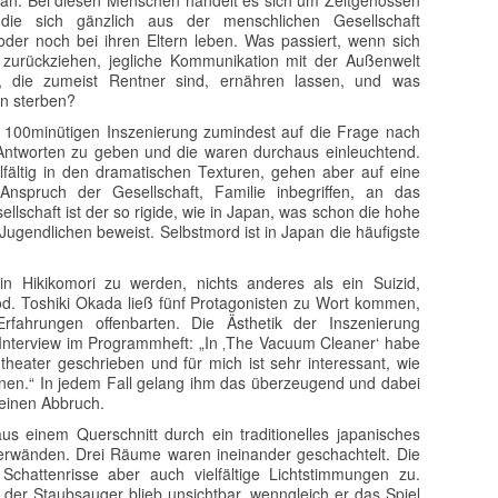
apan. Bei diesen Menschen handelt es sich um Zeitgenossen
ie sich gänzlich aus der menschlichen Gesellschaft
der noch bei ihren Eltern leben. Was passiert, wenn sich
urückziehen, jegliche Kommunikation mit der Außenwelt
, die zumeist Rentner sind, ernähren lassen, und was
rn sterben?
r 100minütigen Inszenierung zumindest auf die Frage nach
ntworten zu geben und die waren durchaus einleuchtend.
lfältig in den dramatischen Texturen, gehen aber auf eine
Anspruch der Gesellschaft, Familie inbegriffen, an das
llschaft ist der so rigide, wie in Japan, was schon die hohe
Jugendlichen beweist. Selbstmord ist in Japan die häufigste
in Hikikomori zu werden, nichts anderes als ein Suizid,
od. Toshiki Okada ließ fünf Protagonisten zu Wort kommen,
Erfahrungen offenbarten. Die Ästhetik der Inszenierung
 Interview im Programmheft: „In ‚The Vacuum Cleaner‘ habe
theater geschrieben und für mich ist sehr interessant, wie
nnen.“ In jedem Fall gelang ihm das überzeugend und dabei
keinen Abbruch.
 einem Querschnitt durch ein traditionelles japanisches
rwänden. Drei Räume waren ineinander geschachtelt. Die
Schattenrisse aber auch vielfältige Lichtstimmungen zu.
h der Staubsauger blieb unsichtbar, wenngleich er das Spiel