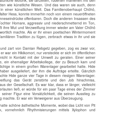
türliche Motorik, sie tänzelten, ruderten manieriert mit den
ten wie künstliche Wesen. Und das waren sie auch, denn
 in einer künstlichen Welt. Das Familienoberhaupt Chôhô,
 Walter Hess, konnte immerhin noch von einem neueröffneten
inneseindrücke offenbaren. Doch die anderen Insassen des
 Tochter Homare, aggressiv und niederschmetternd im Ton,
ieß ihre Wut und Verzweiflung immer wieder am Vater Chôhô
twortlich machte. Als er ihr einen poetischen Wintermoment
familiären Tradition zu fügen, zerbrach etwas in ihr und sie
en und zart von Damian Rebgetz gegeben, zog es zwar vor,
r war ein Hikikomori, nur versteckte er sich im öffentlichen
icht in Kontakt mit der Umwelt zu geraten. Einer seiner
de, ein ehemaliger Arbeitskollege, der zu Besuch kam und
Richige in einem großen Warenlager gearbeitet hatte. Hide
aber ausgeliefert, der ihm die Aufträge erteilte. Gänzlich
chte Hide ganze vier Tage in diesem riesigen Warenlager.
eiflung das Gerät zerstörte und den Job hinschmiss,
us der Gesellschaft. Es war klar, dass er länger, vielleicht
verlauten ließ, er würde für ein paar Tage eines der Zimmer
seiner Figur eine Vorsätzlichkeit, die seinen Ausstieg zu
ng machte. Er war ein Verweigerer aus Überzeugung.
 hatte schöne ästhetische Momente, wobei das Licht von Pit
k, vornehmlich Rhythmisierungen mittels Xylophon und