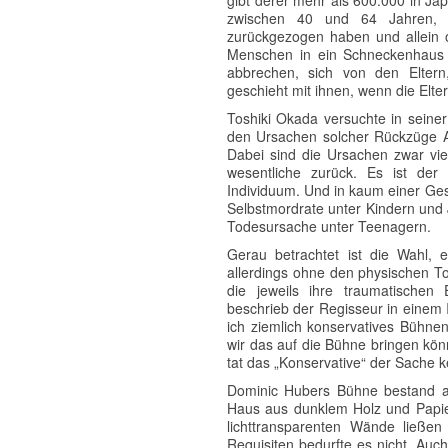
gibt derer mehr als 600.000 in J
zwischen 40 und 64 Jahren, d
zurückgezogen haben und allein o
Menschen in ein Schneckenhaus z
abbrechen, sich von den Eltern
geschieht mit ihnen, wenn die Elte
Toshiki Okada versuchte in seine
den Ursachen solcher Rückzüge A
Dabei sind die Ursachen zwar vie
wesentliche zurück. Es ist der 
Individuum. Und in kaum einer Gese
Selbstmordrate unter Kindern und 
Todesursache unter Teenagern.
Gerau betrachtet ist die Wahl, e
allerdings ohne den physischen T
die jeweils ihre traumatischen 
beschrieb der Regisseur in einem
ich ziemlich konservatives Bühnen
wir das auf die Bühne bringen kö
tat das „Konservative“ der Sache 
Dominic Hubers Bühne bestand aus
Haus aus dunklem Holz und Papie
lichttransparenten Wände ließen 
Requisiten bedurfte es nicht. Auc