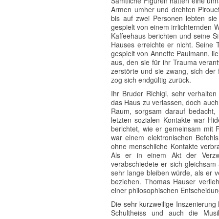
Sämtliche Figuren hatten eine unna
Armen umher und drehten Pirouet
bis auf zwei Personen lebten sie
gespielt von einem irrlichternden
Kaffeehaus berichten und seine S
Hauses erreichte er nicht. Seine
gespielt von Annette Paulmann, l
aus, den sie für ihr Trauma veran
zerstörte und sie zwang, sich der 
zog sich endgültig zurück.
Ihr Bruder Richigi, sehr verhalt
das Haus zu verlassen, doch auch e
Raum, sorgsam darauf bedacht, n
letzten sozialen Kontakte war Hi
berichtet, wie er gemeinsam mit 
war einem elektronischen Befehlsh
ohne menschliche Kontakte verbra
Als er in einem Akt der Verzw
verabschiedete er sich gleichsam a
sehr lange bleiben würde, als er 
beziehen. Thomas Hauser verlieh 
einer philosophischen Entscheidu
Die sehr kurzweilige Inszenierung
Schultheiss und auch die Musi