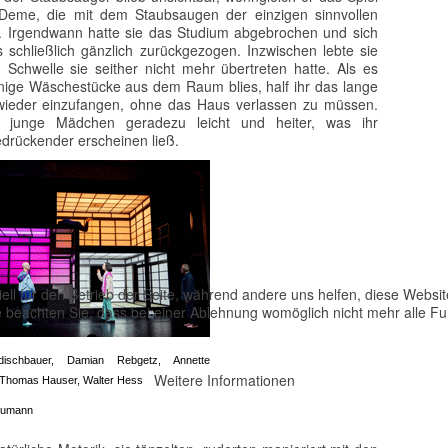
 Deme, die mit dem Staubsaugen der einzigen sinnvollen
g. Irgendwann hatte sie das Studium abgebrochen und sich
 schließlich gänzlich zurückgezogen. Inzwischen lebte sie
Schwelle sie seither nicht mehr übertreten hatte. Als es
nige Wäschestücke aus dem Raum blies, half ihr das lange
wieder einzufangen, ohne das Haus verlassen zu müssen.
as junge Mädchen geradezu leicht und heiter, was ihr
drückender erscheinen ließ.
ell für den Betrieb der Seite, während andere uns helfen, diese Websi
 beachten Sie, dass bei einer Ablehnung womöglich nicht mehr alle Fun
dischbauer, Damian Rebgetz, Annette
Weitere Informationen
Thomas Hauser, Walter Hess
aumann