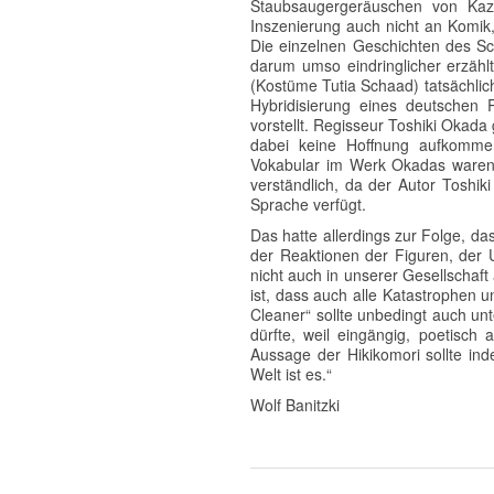
Staubsaugergeräuschen von Kazu
Inszenierung auch nicht an Komik
Die einzelnen Geschichten des Sch
darum umso eindringlicher erzäh
(Kostüme Tutia Schaad) tatsächlic
Hybridisierung eines deutschen R
vorstellt. Regisseur Toshiki Okada 
dabei keine Hoffnung aufkommen
Vokabular im Werk Okadas waren a
verständlich, da der Autor Toshik
Sprache verfügt.
Das hatte allerdings zur Folge, da
der Reaktionen der Figuren, der
nicht auch in unserer Gesellschaft 
ist, dass auch alle Katastrophen 
Cleaner“ sollte unbedingt auch un
dürfte, weil eingängig, poetisch
Aussage der Hikikomori sollte ind
Welt ist es.“
Wolf Banitzki