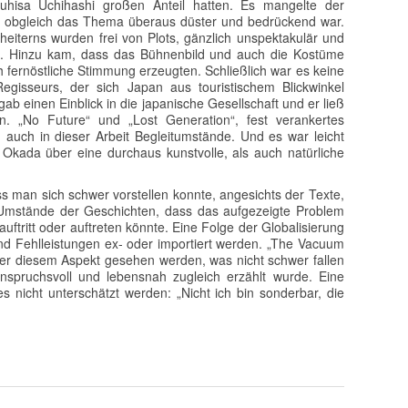
hisa Uchihashi großen Anteil hatten. Es mangelte der
, obgleich das Thema überaus düster und bedrückend war.
eiterns wurden frei von Plots, gänzlich unspektakulär und
lt. Hinzu kam, dass das Bühnenbild und auch die Kostüme
h fernöstliche Stimmung erzeugten. Schließlich war es keine
egisseurs, der sich Japan aus touristischem Blickwinkel
gab einen Einblick in die japanische Gesellschaft und er ließ
. „No Future“ und „Lost Generation“, fest verankertes
uch in dieser Arbeit Begleitumstände. Und es war leicht
i Okada über eine durchaus kunstvolle, als auch natürliche
ss man sich schwer vorstellen konnte, angesichts der Texte,
 Umstände der Geschichten, dass das aufgezeigte Problem
auftritt oder auftreten könnte. Eine Folge der Globalisierung
und Fehlleistungen ex- oder importiert werden. „The Vacuum
ter diesem Aspekt gesehen werden, was nicht schwer fallen
 anspruchsvoll und lebensnah zugleich erzählt wurde. Eine
es nicht unterschätzt werden: „Nicht ich bin sonderbar, die