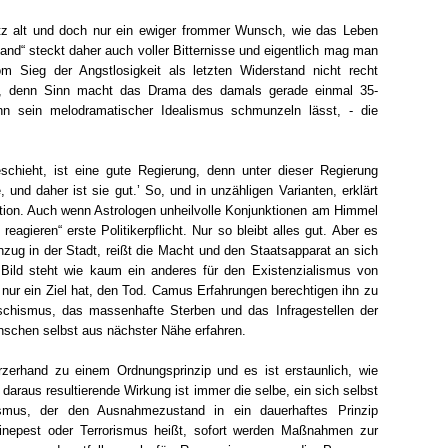
tz alt und doch nur ein ewiger frommer Wunsch, wie das Leben
nd“ steckt daher auch voller Bitternisse und eigentlich mag man
 Sieg der Angstlosigkeit als letzten Widerstand nicht recht
, denn Sinn macht das Drama des damals gerade einmal 35-
n sein melodramatischer Idealismus schmunzeln lässt, - die
eschieht, ist eine gute Regierung, denn unter dieser Regierung
 und daher ist sie gut.’ So, und in unzähligen Varianten, erklärt
tion. Auch wenn Astrologen unheilvolle Konjunktionen am Himmel
reagieren“ erste Politikerpflicht. Nur so bleibt alles gut. Aber es
inzug in der Stadt, reißt die Macht und den Staatsapparat an sich
 Bild steht wie kaum ein anderes für den Existenzialismus von
nur ein Ziel hat, den Tod. Camus Erfahrungen berechtigen ihn zu
chismus, das massenhafte Sterben und das Infragestellen der
schen selbst aus nächster Nähe erfahren.
kurzerhand zu einem Ordnungsprinzip und es ist erstaunlich, wie
daraus resultierende Wirkung ist immer die selbe, ein sich selbst
tarismus, der den Ausnahmezustand in ein dauerhaftes Prinzip
inepest oder Terrorismus heißt, sofort werden Maßnahmen zur