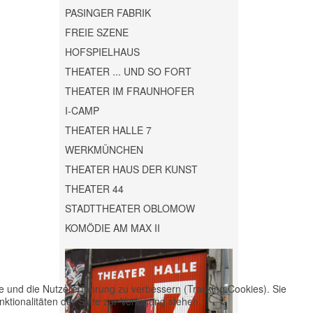
PASINGER FABRIK
FREIE SZENE
HOFSPIELHAUS
THEATER ... UND SO FORT
THEATER IM FRAUNHOFER
I-CAMP
THEATER HALLE 7
WERKMÜNCHEN
THEATER HAUS DER KUNST
THEATER 44
STADTTHEATER OBLOMOW
KOMÖDIE AM MAX II
te und die Nutzererfahrung zu verbessern (Tracking Cookies). Sie
ktionalitäten der Seite zur Verfügung stehen.