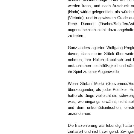
werden kann, und nach Ausdruck ver
(Nada) wirkte gelegentlich, als würde
(Victoria), und in gewissem Grade au
René Dumont (Fischer/Schiffer/A
augenscheinlich nicht dazu angehalten
zu treten.
Ganz anders agierten Wolfgang Pregle
davon, dass sie im Stück über weite 
nehmen, ihre Rollen diabolisch und 
erstaunlichen Leichtfüßigkeit und s
ihr Spiel zu einer Augenweide.
Wenn Stefan Merki (Gouverneur/Richt
überzeugender, als jeder Politiker. 
hatte als Diego vielleicht die schwi
was, wie eingangs erwähnt, nicht se
und dem unkomödiantischen, ernste
anzunehmen.
Die Inszenierung war lebendig, hatte
zerfasert und nicht zwingend. Zwing