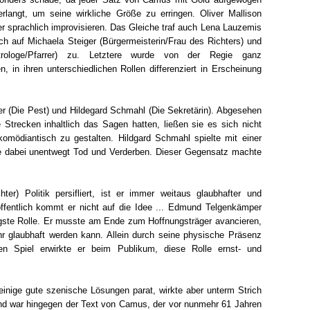
langt, um seine wirkliche Größe zu erringen. Oliver Mallison
 er sprachlich improvisieren. Das Gleiche traf auch Lena Lauzemis
ch auf Michaela Steiger (Bürgermeisterin/Frau des Richters) und
strologe/Pfarrer) zu. Letztere wurde von der Regie ganz
, in ihren unterschiedlichen Rollen differenziert in Erscheinung
r (Die Pest) und Hildegard Schmahl (Die Sekretärin). Abgesehen
Strecken inhaltlich das Sagen hatten, ließen sie es sich nicht
komödiantisch zu gestalten. Hildgard Schmahl spielte mit einer
äte dabei unentwegt Tod und Verderben. Dieser Gegensatz machte
er) Politik persifliert, ist er immer weitaus glaubhafter und
Hoffentlich kommt er nicht auf die Idee ... Edmund Telgenkämper
erigste Rolle. Er musste am Ende zum Hoffnungsträger avancieren,
hr glaubhaft werden kann. Allein durch seine physische Präsenz
n Spiel erwirkte er beim Publikum, diese Rolle ernst- und
 einige gute szenische Lösungen parat, wirkte aber unterm Strich
end war hingegen der Text von Camus, der vor nunmehr 61 Jahren