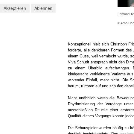
Akzeptieren
Ablehnen
Edmund Tel
© Arno Decl
Konzeptionell hielt sich Christoph F
forderte, alle denkbaren Formen des
einem Guss, weil vermischt wurde, so
Viva Schudt entsprach nicht den Dime
zu einem Überbild aufschwingen. 
kindgerecht verkleinerte Variante au
wirkender Einfall, mehr nicht. Die
herum, türmten auf und schufen dabei 
Nicht unähnlich waren die Bewegung
Rhythmisierung der Vorgänge unter
ausschließlich Rituelle einer erstarr
Qualität dieses Vorgangs konnte jedoc
Die Schauspieler wurden häufig zu kör
deutlich beeinträchtigte. Das war b