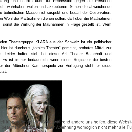
nzung und notfalls auch für Repression gegen die Personen
 nicht wahrhaben wollen und akzeptieren. Schon die abweichende
ie befindlichen Massen ist suspekt und bedarf der Observation.
en Wohl die Maßnahmen dienen sollen, darf über die Maßnahmen
eil sonst die Wirkung der Maßnahmen in Frage gestellt ist. Wem
reien Theatergruppe KLARA aus der Schweiz ist ein politischer
 hier ist durchaus „totales Theater“ gemeint, probates Mittel zur
e. Leider halten sich bei dieser Art Theater Botschaft und
e. Es ist immer bedauerlich, wenn einem Regisseur die besten
der der Münchner Kammerspiele zur Verfügung steht, er diese
utzt.
ell für den Betrieb der Seite, während andere uns helfen, diese Websi
 beachten Sie, dass bei einer Ablehnung womöglich nicht mehr alle Fun