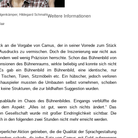
genkämper, Hildegard Schmahl
Weitere Informationen
air
rick an die Vorgabe von Camus, der in seiner Vorrede zum Stück
 Ausdrucks zu vermischen. Doch die Inszenierung war nicht aus
ndern weil wenig Präzision herrschte. Schon das Bühnenbild von
nsionen des Bühnenraums, wirkte beliebig und konnte sich nicht
Es gab ein Bühnenbild im Bühnenbild, eine identische, nur
s Tischen, Türen, Sitzmöbeln etc. Ein hübscher, jedoch verloren
 Schauspieler mussten die Umbauten selbst vornehmen, schoben
keine Strukturen, die zur bildhaften Suggestion wurden.
sabläufe im Chaos des Bühnenbildes. Eingangs verblüffte die
 dem Aspekt: „Alles ist gut, wenn sich nichts ändert.“ Das
ten Gesellschaft wurde mit großer Eindringlichkeit sichtbar. Die
h in den folgenden zwei Stunden nicht mehr erreicht werden.
perlicher Aktion getrieben, die die Qualität der Sprachgestaltung
esonders schade, da jeder Satz von Camus mit Gold aufgewogen