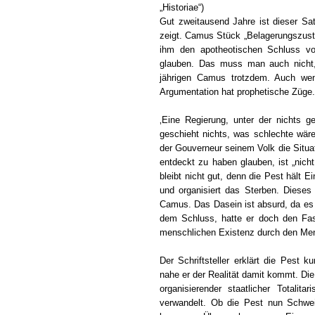
„Historiae“)
Gut zweitausend Jahre ist dieser Sa
zeigt. Camus Stück „Belagerungszusta
ihm den apotheotischen Schluss vom
glauben. Das muss man auch nicht
jährigen Camus trotzdem. Auch wen
Argumentation hat prophetische Züge.
‚Eine Regierung, unter der nichts g
geschieht nichts, was schlechte wäre,
der Gouverneur seinem Volk die Situa
entdeckt zu haben glauben, ist „nicht 
bleibt nicht gut, denn die Pest hält E
und organisiert das Sterben. Dieses
Camus. Das Dasein ist absurd, da es 
dem Schluss, hatte er doch den Fas
menschlichen Existenz durch den Men
Der Schriftsteller erklärt die Pest 
nahe er der Realität damit kommt. Die 
organisierender staatlicher Totali
verwandelt. Ob die Pest nun Schwe