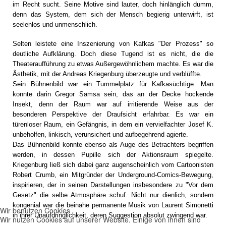
im Recht sucht. Seine Motive sind lauter, doch hinlänglich dumm,
denn das System, dem sich der Mensch begierig unterwirft, ist
seelenlos und unmenschlich.
Selten leistete eine Inszenierung von Kafkas "Der Prozess" so
deutliche Aufklärung. Doch diese Tugend ist es nicht, die die
Theateraufführung zu etwas Außergewöhnlichem machte. Es war die
Ästhetik, mit der Andreas Kriegenburg überzeugte und verblüffte.
Sein Bühnenbild war ein Tummelplatz für Kafkasüchtige. Man
konnte darin Gregor Samsa sein, das an der Decke hockende
Insekt, denn der Raum war auf irritierende Weise aus der
besonderen Perspektive der Draufsicht erfahrbar. Es war ein
türenloser Raum, ein Gefängnis, in dem ein vervielfachter Josef K.
unbeholfen, linkisch, verunsichert und aufbegehrend agierte.
Das Bühnenbild konnte ebenso als Auge des Betrachters begriffen
werden, in dessen Pupille sich der Aktionsraum spiegelte.
Kriegenburg ließ sich dabei ganz augenscheinlich vom Cartoonisten
Robert Crumb, ein Mitgründer der Underground-Comics-Bewegung,
inspirieren, der in seinen Darstellungen insbesondere zu "Vor dem
Gesetz" die selbe Atmosphäre schuf. Nicht nur dienlich, sondern
kongenial war die beinahe permanente Musik von Laurent Simonetti
Wir benutzen Cookies
in ihrer Unaufdringlichkeit, deren Suggestion absolut zwingend war.
Wir nutzen Cookies auf unserer Website. Einige von ihnen sind