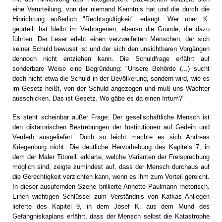
eine Verurteilung, von der niemand Kenntnis hat und die durch die
Hinrichtung äußerlich "Rechtsgültigkeit" erlangt. Wer über K.
geurteilt hat bleibt im Verborgenen, ebenso die Gründe, die dazu
führten. Der Leser erlebt einen verzweifelten Menschen, der sich
keiner Schuld bewusst ist und der sich den unsichtbaren Vorgängen
dennoch nicht entziehen kann. Die Schuldfrage erfährt auf
sonderbare Weise eine Begründung: "Unsere Behörde (...) sucht
doch nicht etwa die Schuld in der Bevölkerung, sondern wird, wie es
im Gesetz heißt, von der Schuld angezogen und muß uns Wächter
ausschicken. Das ist Gesetz. Wo gäbe es da einen Irrtum?"
Es steht scheinbar außer Frage: Der gesellschaftliche Mensch ist
den diktatorischen Bestrebungen der Institutionen auf Gedeih und
Verderb ausgeliefert. Doch so leicht machte es sich Andreas
Kriegenburg nicht. Die deutliche Hervorhebung des Kapitels 7, in
dem der Maler Titorelli erklärte, welche Varianten der Freisprechung
möglich sind, zeigte zumindest auf, dass der Mensch durchaus auf
die Gerechtigkeit verzichten kann, wenn es ihm zum Vorteil gereicht.
In dieser ausufernden Szene brillierte Annette Paulmann rhetorisch.
Einen wichtigen Schlüssel zum Verständnis von Kafkas Anliegen
lieferte des Kapitel 9, in dem Josef K. aus dem Mund des
Gefängniskaplans erfährt, dass der Mensch selbst die Katastrophe