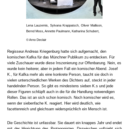
Lena Lauzemis, Sylvana Krappatsch, Oliver Mallison,
Bernd Moss, Annette Paulmann, Katharina Schubert,
© Arno Declair
Regisseur Andreas Kriegenburg hatte sich aufgemacht, den
komischen Kafka für das Münchner Publikum zu entdecken. Für
viele Zuschauer wurde diese Inszenierung zur Offenbarung. Nein, es
wurde kein heiterer, aber in jedem Fall ein komischer Abend. Josef
K., für Kafka mehr als eine konkrete Person, taucht sie doch in
vielen unterschiedlichen Werken des Dichters auf, steckt in jeder
handelnden Person. So gibt es mindestens sieben K.s und jede
dieser Figuren schlüpft auch in die für die Handlung notwendigen
Rollen. Das ist an sich schon komisch. Noch komischer wird es,
wenn der siebenfache K. reagiert. Hier wird deutlich, wie
facettenreich und gleichsam widersprüchlich ein Mensch ist.
Die Geschichte ist unfassbar. Sie dauert ein knappes Jahr und endet
mit der Hinrichtung des Protagonisten. Dazwischen vollzieht sich