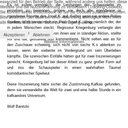
essenziell für den Betrieb der Seite, während andere uns helfen, diese
Es ist schier unmöglich, die Leistungen der Schauspieler im
Website und die Nutzererfahrung zu verbessern (Tracking Cookies).
einzelnen zu benennen, gingen sie doch alle irgendwann in
Sie können selbst entscheiden, ob Sie die Cookies zulassen möchten.
Bitte beachten Sie, dass bei einer Ablehnung womöglich nicht mehr
irgendeiner Facette des Josef K. auf. Selbst wenn sie andere Rollen
alle Funktionalitäten der Seite zur Verfügung stehen.
spielten, blieb immer noch ein Rest Josef K. übrig, nämlich der, der
in jedem Menschen steckt. Regisseur Kriegenburg verlangte den
Darstellern alles ab. Jeder von ihnen war in ständiger Aktion, stellte
Akzeptieren
Ablehnen
vor und dar, gestaltete und kommentierte. Nicht selten war es für
Weitere Informationen
den Zuschauer schwierig, sich nicht von sechs K.s ablenken zu
lassen, wenn der siebente im Vordergrund um sein Überleben
kämpfte. Die szenischen Einfälle hätten gut für zwei Inszenierungen
gereicht. Kriegenburg lief bei dieser Arbeit zu ganz großer Form auf
und riss die Schauspieler in einen wahrhaften Taumel
komödiantischer Spielwut.
Diese Inszenierung hätte sicher die Zustimmung Kafkas gefunden,
denn sie verwandelte die Welt für zwei und eine halbe Stunde in ein
kafkaeskes Universum.
Wolf Banitzki