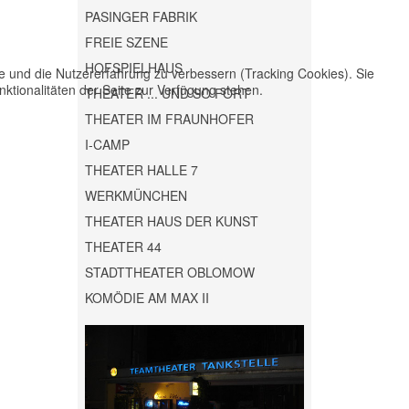
PASINGER FABRIK
FREIE SZENE
HOFSPIELHAUS
te und die Nutzererfahrung zu verbessern (Tracking Cookies). Sie
ktionalitäten der Seite zur Verfügung stehen.
THEATER ... UND SO FORT
THEATER IM FRAUNHOFER
I-CAMP
THEATER HALLE 7
WERKMÜNCHEN
THEATER HAUS DER KUNST
THEATER 44
STADTTHEATER OBLOMOW
KOMÖDIE AM MAX II