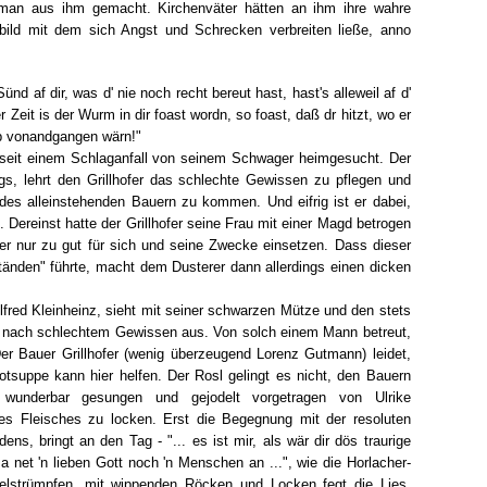
 man aus ihm gemacht. Kirchenväter hätten an ihm ihre wahre
lbild mit dem sich Angst und Schrecken verbreiten ließe, anno
nd af dir, was d' nie noch recht bereut hast, hast's alleweil af d'
Zeit is der Wurm in dir foast wordn, so foast, daß dr hitzt, wo er
ib vonandgangen wärn!"
ird seit einem Schlaganfall von seinem Schwager heimgesucht. Der
gs, lehrt den Grillhofer das schlechte Gewissen zu pflegen und
des alleinstehenden Bauern zu kommen. Und eifrig ist er dabei,
. Dereinst hatte der Grillhofer seine Frau mit einer Magd betrogen
r nur zu gut für sich und seine Zwecke einsetzen. Dass dieser
änden" führte, macht dem Dusterer dann allerdings einen dicken
lfred Kleinheinz, sieht mit seiner schwarzen Mütze und den stets
 nach schlechtem Gewissen aus. Von solch einem Mann betreut,
r Bauer Grillhofer (wenig überzeugend Lorenz Gutmann) leidet,
rotsuppe kann hier helfen. Der Rosl gelingt es nicht, den Bauern
 wunderbar gesungen und gejodelt vorgetragen von Ulrike
es Fleisches zu locken. Erst die Begegnung mit der resoluten
ens, bringt an den Tag - "... es ist mir, als wär dir dös traurige
et 'n lieben Gott noch 'n Menschen an ...", wie die Horlacher-
ngelstrümpfen, mit wippenden Röcken und Locken fegt die Lies,