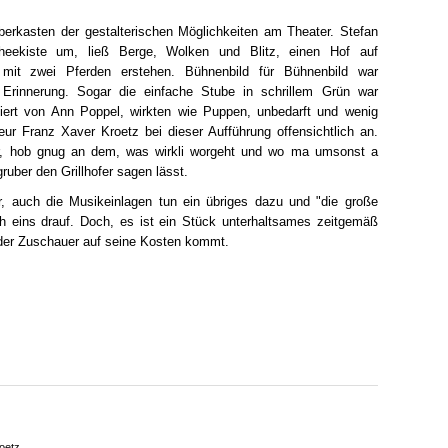
auberkasten der gestalterischen Möglichkeiten am Theater. Stefan
cheekiste um, ließ Berge, Wolken und Blitz, einen Hof auf
 mit zwei Pferden erstehen. Bühnenbild für Bühnenbild war
 Erinnerung. Sogar die einfache Stube in schrillem Grün war
ffiert von Ann Poppel, wirkten wie Puppen, unbedarft und wenig
ur Franz Xaver Kroetz bei dieser Aufführung offensichtlich an.
hr, hob gnug an dem, was wirkli worgeht und wo ma umsonst a
uber den Grillhofer sagen lässt.
, auch die Musikeinlagen tun ein übriges dazu und "die große
 eins drauf. Doch, es ist ein Stück unterhaltsames zeitgemäß
der Zuschauer auf seine Kosten kommt.
oetz