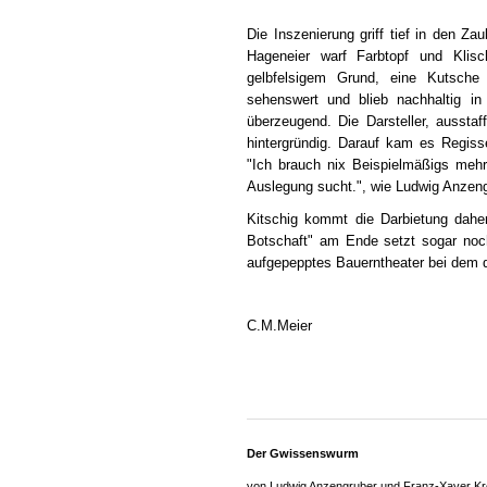
Die Inszenierung griff tief in den Z
Hageneier warf Farbtopf und Klis
gelbfelsigem Grund, eine Kutsche
sehenswert und blieb nachhaltig in
überzeugend. Die Darsteller, aussta
hintergründig. Darauf kam es Regisse
"Ich brauch nix Beispielmäßigs me
Auslegung sucht.", wie Ludwig Anzengr
Kitschig kommt die Darbietung daher
Botschaft" am Ende setzt sogar noch
aufgepepptes Bauerntheater bei dem 
C.M.Meier
Der Gwissenswurm
von Ludwig Anzengruber und Franz-Xaver Kr