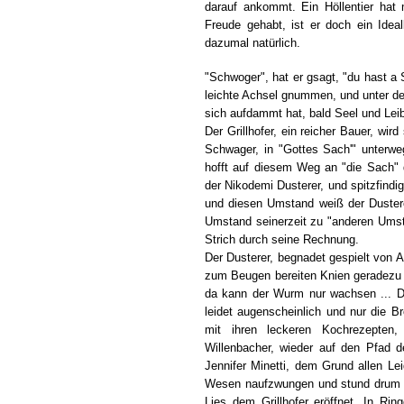
darauf ankommt. Ein Höllentier hat
Freude gehabt, ist er doch ein Idea
dazumal natürlich.
"Schwoger", hat er gsagt, "du hast a Sü
leichte Achsel gnummen, und unter der 
sich aufdammt hat, bald Seel und Le
Der Grillhofer, ein reicher Bauer, w
Schwager, in "Gottes Sach'" unterwe
hofft auf diesem Weg an "die Sach" 
der Nikodemi Dusterer, und spitzfindig
und diesen Umstand weiß der Dustere
Umstand seinerzeit zu "anderen Umst
Strich durch seine Rechnung.
Der Dusterer, begnadet gespielt von A
zum Beugen bereiten Knien geradezu
da kann der Wurm nur wachsen ... De
leidet augenscheinlich und nur die B
mit ihren leckeren Kochrezepten,
Willenbacher, wieder auf den Pfad d
Jennifer Minetti, dem Grund allen Leid
Wesen naufzwungen und stund drum a n
Lies dem Grillhofer eröffnet. In Ri