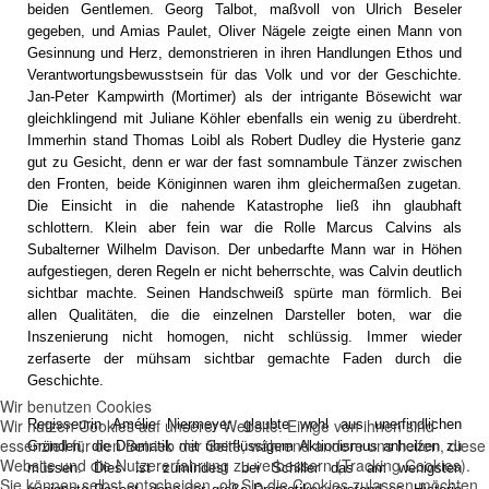
beiden Gentlemen. Georg Talbot, maßvoll von Ulrich Beseler
gegeben, und Amias Paulet, Oliver Nägele zeigte einen Mann von
Gesinnung und Herz, demonstrieren in ihren Handlungen Ethos und
Verantwortungsbewusstsein für das Volk und vor der Geschichte.
Jan-Peter Kampwirth (Mortimer) als der intrigante Bösewicht war
gleichklingend mit Juliane Köhler ebenfalls ein wenig zu überdreht.
Immerhin stand Thomas Loibl als Robert Dudley die Hysterie ganz
gut zu Gesicht, denn er war der fast somnambule Tänzer zwischen
den Fronten, beide Königinnen waren ihm gleichermaßen zugetan.
Die Einsicht in die nahende Katastrophe ließ ihn glaubhaft
schlottern. Klein aber fein war die Rolle Marcus Calvins als
Subalterner Wilhelm Davison. Der unbedarfte Mann war in Höhen
aufgestiegen, deren Regeln er nicht beherrschte, was Calvin deutlich
sichtbar machte. Seinen Handschweiß spürte man förmlich. Bei
allen Qualitäten, die die einzelnen Darsteller boten, war die
Inszenierung nicht homogen, nicht schlüssig. Immer wieder
zerfaserte der mühsam sichtbar gemachte Faden durch die
Geschichte.
Wir benutzen Cookies
Wir nutzen Cookies auf unserer Website. Einige von ihnen sind
Regisseurin Amélie Niermeyer glaubte wohl aus unerfindlichen
essenziell für den Betrieb der Seite, während andere uns helfen, diese
Gründen, die Dramatik mit überflüssigem Aktionismus anheizen zu
Website und die Nutzererfahrung zu verbessern (Tracking Cookies).
müssen. Dies ist zumindest bei Schiller das am wenigsten
Sie können selbst entscheiden, ob Sie die Cookies zulassen möchten.