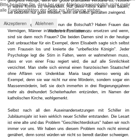
geeignete Rezept, denn der große Dramatiker verstand es, Historie
Bitte beachten Sie, dass bei einer Ablehnung womöglich nicht mehr
in wahre Krimis zu verwandeln. Auf diese Texte kann man bauen,
alle Funktionalitäten der Seite zur Verfügung stehen.
sie bedürfen nur guter Medien, denn sie selbst gestalten zwingend.
Akzeptieren
Ablehnen
Wie überzeugend ist denn nun die Botschaft? Haben Frauen das
Weitere Informationen
Vermögen, Männer in höchsten Positionen zu ersetzen und wenn,
sind sie dann noch Frauen? Die beiden Damen sind in der heutige
Zeit unbrauchbar für ein Exempel, denn Elisabeth sagte sich selbst
vom Frausein los und kreierte die "unbefleckte Königin". Jeder
Psychologe legt die Stirn in Falten, wenn er wahrnehmen muss,
dass er von einer Frau regiert wird, die auf alle Sinnlichkeit
verzichtet. Man stelle sich einmal einen französischen Staatschef
ohne Affären vor. Undenkbar. Maria taugt ebenso wenig als
Exempel, denn sie war nicht nur eine Mörderin, sondern sogar ein
Massenmörderin, ließ sie doch immerhin in drei Regierungsjahren
mehr als dreihundert Scheiterhaufen entzünden, im Namen der
katholischen Kirche, wohlgemerkt.
Selbst nach all den Auseinandersetzungen mit Schiller im
Jubiläumsjahr ist kein wirklich neuer Schiller entstanden. Die Lesart
ist eine alte und das Problem "Geschlechterdiskurs" haben wir noch
immer vor uns. Wir haben uns diesem Problem noch nicht einmal
genähert, denn sonst würden wir nicht so beredt darüber schweigen.