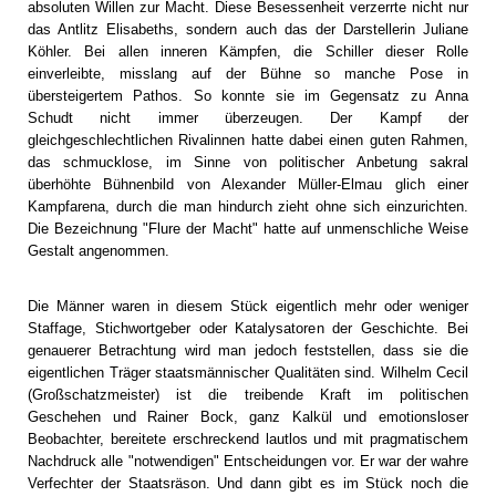
absoluten Willen zur Macht. Diese Besessenheit verzerrte nicht nur
das Antlitz Elisabeths, sondern auch das der Darstellerin Juliane
Köhler. Bei allen inneren Kämpfen, die Schiller dieser Rolle
einverleibte, misslang auf der Bühne so manche Pose in
übersteigertem Pathos. So konnte sie im Gegensatz zu Anna
Schudt nicht immer überzeugen. Der Kampf der
gleichgeschlechtlichen Rivalinnen hatte dabei einen guten Rahmen,
das schmucklose, im Sinne von politischer Anbetung sakral
überhöhte Bühnenbild von Alexander Müller-Elmau glich einer
Kampfarena, durch die man hindurch zieht ohne sich einzurichten.
Die Bezeichnung "Flure der Macht" hatte auf unmenschliche Weise
Gestalt angenommen.
Die Männer waren in diesem Stück eigentlich mehr oder weniger
Staffage, Stichwortgeber oder Katalysatoren der Geschichte. Bei
genauerer Betrachtung wird man jedoch feststellen, dass sie die
eigentlichen Träger staatsmännischer Qualitäten sind. Wilhelm Cecil
(Großschatzmeister) ist die treibende Kraft im politischen
Geschehen und Rainer Bock, ganz Kalkül und emotionsloser
Beobachter, bereitete erschreckend lautlos und mit pragmatischem
Nachdruck alle "notwendigen" Entscheidungen vor. Er war der wahre
Verfechter der Staatsräson. Und dann gibt es im Stück noch die