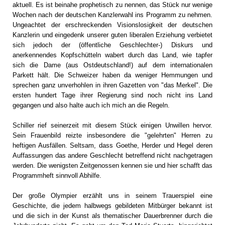
aktuell. Es ist beinahe prophetisch zu nennen, das Stück nur wenige
Wochen nach der deutschen Kanzlerwahl ins Programm zu nehmen.
Ungeachtet der erschreckenden Visionslosigkeit der deutschen
Kanzlerin und eingedenk unserer guten liberalen Erziehung verbietet
sich jedoch der (öffentliche Geschlechter-) Diskurs und
anerkennendes Kopfschütteln wabert durch das Land, wie tapfer
sich die Dame (aus Ostdeutschland!) auf dem internationalen
Parkett hält. Die Schweizer haben da weniger Hemmungen und
sprechen ganz unverhohlen in ihren Gazetten von "das Merkel". Die
ersten hundert Tage ihrer Regierung sind noch nicht ins Land
gegangen und also halte auch ich mich an die Regeln.
Schiller rief seinerzeit mit diesem Stück einigen Unwillen hervor.
Sein Frauenbild reizte insbesondere die "gelehrten" Herren zu
heftigen Ausfällen. Seltsam, dass Goethe, Herder und Hegel deren
Auffassungen das andere Geschlecht betreffend nicht nachgetragen
werden. Die wenigsten Zeitgenossen kennen sie und hier schafft das
Programmheft sinnvoll Abhilfe.
Der große Olympier erzählt uns in seinem Trauerspiel eine
Geschichte, die jedem halbwegs gebildeten Mitbürger bekannt ist
und die sich in der Kunst als thematischer Dauerbrenner durch die