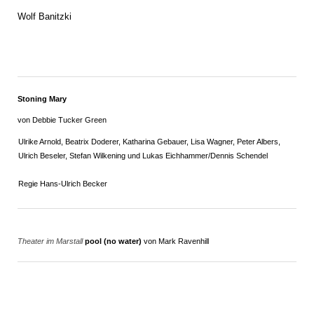
Wolf Banitzki
Stoning Mary
von Debbie Tucker Green
Ulrike Arnold, Beatrix Doderer, Katharina Gebauer, Lisa Wagner, Peter Albers,
Ulrich Beseler, Stefan Wilkening und Lukas Eichhammer/Dennis Schendel
Regie Hans-Ulrich Becker
Theater im Marstall
pool (no water)
von Mark Ravenhill