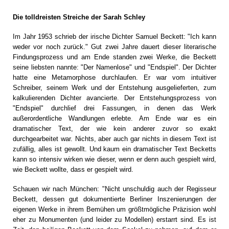
Die tolldreisten Streiche der Sarah Schley
Im Jahr 1953 schrieb der irische Dichter Samuel Beckett: "Ich kann
weder vor noch zurück." Gut zwei Jahre dauert dieser literarische
Findungsprozess und am Ende standen zwei Werke, die Beckett
seine liebsten nannte: "Der Namenlose" und "Endspiel". Der Dichter
hatte eine Metamorphose durchlaufen. Er war vom intuitiver
Schreiber, seinem Werk und der Entstehung ausgelieferten, zum
kalkulierenden Dichter avancierte. Der Entstehungsprozess von
"Endspiel" durchlief drei Fassungen, in denen das Werk
außerordentliche Wandlungen erlebte. Am Ende war es ein
dramatischer Text, der wie kein anderer zuvor so exakt
durchgearbeitet war. Nichts, aber auch gar nichts in diesem Text ist
zufällig, alles ist gewollt. Und kaum ein dramatischer Text Becketts
kann so intensiv wirken wie dieser, wenn er denn auch gespielt wird,
wie Beckett wollte, dass er gespielt wird.
Schauen wir nach München: "Nicht unschuldig auch der Regisseur
Beckett, dessen gut dokumentierte Berliner Inszenierungen der
eigenen Werke in ihrem Bemühen um größtmögliche Präzision wohl
eher zu Monumenten (und leider zu Modellen) erstarrt sind. Es ist