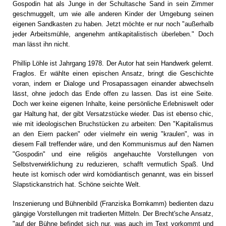
Gospodin hat als Junge in der Schultasche Sand in sein Zimmer
geschmuggelt, um wie alle anderen Kinder der Umgebung seinen
eigenen Sandkasten zu haben. Jetzt möchte er nur noch "außerhalb
jeder Arbeitsmühle, angenehm antikapitalistisch überleben." Doch
man lässt ihn nicht.
Phillip Löhle ist Jahrgang 1978. Der Autor hat sein Handwerk gelernt.
Fraglos. Er wählte einen epischen Ansatz, bringt die Geschichte
voran, indem er Dialoge und Prosapassagen einander abwechseln
lässt, ohne jedoch das Ende offen zu lassen. Das ist eine Seite.
Doch wer keine eigenen Inhalte, keine persönliche Erlebniswelt oder
gar Haltung hat, der gibt Versatzstücke wieder. Das ist ebenso chic,
wie mit ideologischen Bruchstücken zu arbeiten: Den "Kapitalismus
an den Eiern packen" oder vielmehr ein wenig "kraulen", was in
diesem Fall treffender wäre, und den Kommunismus auf den Namen
"Gospodin" und eine religiös angehauchte Vorstellungen von
Selbstverwirklichung zu reduzieren, schafft vermutlich Spaß. Und
heute ist komisch oder wird komödiantisch genannt, was ein bisserl
Slapstickanstrich hat. Schöne seichte Welt.
Inszenierung und Bühnenbild (Franziska Bornkamm) bedienten dazu
gängige Vorstellungen mit tradierten Mitteln. Der Brecht'sche Ansatz,
"auf der Bühne befindet sich nur, was auch im Text vorkommt und