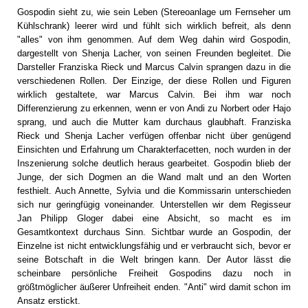
Gospodin sieht zu, wie sein Leben (Stereoanlage um Fernseher um
Kühlschrank) leerer wird und fühlt sich wirklich befreit, als denn
"alles" von ihm genommen. Auf dem Weg dahin wird Gospodin,
dargestellt von Shenja Lacher, von seinen Freunden begleitet. Die
Darsteller Franziska Rieck und Marcus Calvin sprangen dazu in die
verschiedenen Rollen. Der Einzige, der diese Rollen und Figuren
wirklich gestaltete, war Marcus Calvin. Bei ihm war noch
Differenzierung zu erkennen, wenn er von Andi zu Norbert oder Hajo
sprang, und auch die Mutter kam durchaus glaubhaft. Franziska
Rieck und Shenja Lacher verfügen offenbar nicht über genügend
Einsichten und Erfahrung um Charakterfacetten, noch wurden in der
Inszenierung solche deutlich heraus gearbeitet. Gospodin blieb der
Junge, der sich Dogmen an die Wand malt und an den Worten
festhielt. Auch Annette, Sylvia und die Kommissarin unterschieden
sich nur geringfügig voneinander. Unterstellen wir dem Regisseur
Jan Philipp Gloger dabei eine Absicht, so macht es im
Gesamtkontext durchaus Sinn. Sichtbar wurde an Gospodin, der
Einzelne ist nicht entwicklungsfähig und er verbraucht sich, bevor er
seine Botschaft in die Welt bringen kann. Der Autor lässt die
scheinbare persönliche Freiheit Gospodins dazu noch in
größtmöglicher äußerer Unfreiheit enden. "Anti" wird damit schon im
Ansatz erstickt.