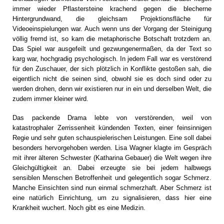
immer wieder Pflastersteine krachend gegen die blecherne
Hintergrundwand, die gleichsam Projektionsfläche für
Videoeinspielungen war. Auch wenn uns der Vorgang der Steinigung
völlig fremd ist, so kam die metaphorische Botschaft trotzdem an.
Das Spiel war ausgefeilt und gezwungenermaßen, da der Text so
karg war, hochgradig psychologisch. In jedem Fall war es verstörend
für den Zuschauer, der sich plötzlich in Konflikte gestoßen sah, die
eigentlich nicht die seinen sind, obwohl sie es doch sind oder zu
werden drohen, denn wir existieren nur in ein und derselben Welt, die
zudem immer kleiner wird.
Das packende Drama lebte von verstörenden, weil von
katastrophaler Zerrissenheit kündenden Texten, einer feinsinnigen
Regie und sehr guten schauspielerischen Leistungen. Eine soll dabei
besonders hervorgehoben werden. Lisa Wagner klagte im Gespräch
mit ihrer älteren Schwester (Katharina Gebauer) die Welt wegen ihre
Gleichgültigkeit an. Dabei erzeugte sie bei jedem halbwegs
sensiblen Menschen Betroffenheit und gelegentlich sogar Schmerz.
Manche Einsichten sind nun einmal schmerzhaft. Aber Schmerz ist
eine natürlich Einrichtung, um zu signalisieren, dass hier eine
Krankheit wuchert. Noch gibt es eine Medizin.