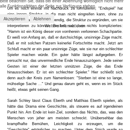
Bitte beachten Sie, dass bei einer Ablehnung womöglich nicht mehr
alle Funktionalitäten der Seite zur Verfügung stehen.
Um es noch einmal mit Nachdruck zu formulieren, "Endspiel" hat
eine innere Struktur, in die man nicht eingreifen kann, ohne zu
Akzeptieren
Ablehnen
zerstören. Daher ist es notwendig, die Struktur zu ergründen, um sie
Weitere Informationen
interpretieren zu können. Beckett sah darin nichts kompliziertes:
"Hamm ist ein König dieser von vornherein verlorenen Schachpartie.
Er weiß von Anfang an, daß er durchsichtige, unsinnige Züge macht.
Daß er mit solchen Patzern keinerlei Fortschritte macht. Jetzt am
Schluß macht er ein paar unsinnige Züge, wie sie nur ein schlechter
Spieler machen würde. Ein guter hätte längst aufgegeben. Er
versucht nur, das unvermeidliche Ende hinauszuzögern. Jede seiner
Gesten ist einer der letzten unnützen Züge, die das Ende
hinausschieben. Er ist ein schlechter Spieler." Hier schließt sich
denn auch der Kreis zum Namenlosen: "Sterben ist eine so lange,
mühselige Sache …" Und genau darum geht es, wenn es im Stück
heißt, etwas geht seinen Gang.
Sarah Schley lässt Claus Eberth und Matthias Eberth spielen, als
hätte das Drama eine Geschichte, als steuere es auf irgendeinen
Punkt hin. Am Ende ist kein Ziel, sondern das Nichts, das, was den
Menschen von jeher am meisten schreckt. Unübersehbar das
krampfhafte Bemühen, Leichtigkeit zu erzeugen, um die
"Geschichte" erträglicher zu machen. Unter dem Strich wurde so