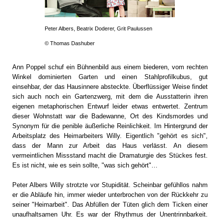
Peter Albers, Beatrix Doderer, Grit Paulussen
© Thomas Dashuber
Ann Poppel schuf ein Bühnenbild aus einem biederen, vom rechten
Winkel dominierten Garten und einen Stahlprofilkubus, gut
einsehbar, der das Hausinnere absteckte. Überflüssiger Weise findet
sich auch noch ein Gartenzwerg, mit dem die Ausstatterin ihren
eigenen metaphorischen Entwurf leider etwas entwertet. Zentrum
dieser Wohnstatt war die Badewanne, Ort des Kindsmordes und
Synonym für die penible äußerliche Reinlichkeit. Im Hintergrund der
Arbeitsplatz des Heimarbeiters Willy. Eigentlich "gehört es sich",
dass der Mann zur Arbeit das Haus verlässt. An diesem
vermeintlichen Missstand macht die Dramaturgie des Stückes fest.
Es ist nicht, wie es sein sollte, "was sich gehört"…
Peter Albers Willy strotzte vor Stupidität. Scheinbar gefühllos nahm
er die Abläufe hin, immer wieder unterbrochen von der Rückkehr zu
seiner "Heimarbeit". Das Abfüllen der Tüten glich dem Ticken einer
unaufhaltsamen Uhr. Es war der Rhythmus der Unentrinnbarkeit.