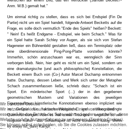
Menschen auf einem Bild, das ein Verrückter (Samuel Beckett?-
Anm. W.B.) gemalt hat."
Um einmal richtig zu stellen, dass es sich bei Endspiel (Fin De
Partie) nicht um ein Spiel handelt, folgende Antwort Becketts auf die
Frage, es solle doch vermutlich "Ende des Spiels" heißen? Beckett:
" Nein! Es heißt Endgame - Endspiel, wie beim Schach." Was für
ein Spiel hatte Sarah Schley vor Augen, als sie sich von Stefan
Hageneier ein Bühnenbild gestalten ließ, dass ein Tennisplatz oder
eine überdimensionale Ping-Pong-Platte vorstellen könnte?
Immerhin, schön anzuschauen war es, wenngleich der Sinn
verborgen blieb. Nein, hier geht es nicht um ein Spiel, sondern um
eine dramaturgische (und auch philosophische) Konstellation, die
Beckett einem Buch von (Co-) Autor Marcel Duchamp entnommen
hatte. Duchamp, dessen Leben und Werk sich unter der Metapher
Schach zusammenfassen ließe, schrieb dazu: "Schach ist ein
Sport. Ein mörderischer Sport (…) der in den gegebenen
geometrischen Mustern und Variationen des jeweiligen
Wir benutzen Cookies
Figurenaufbaus künstlerische Konnotationen ebenso impliziert wie
Wir nutzen Cookies auf unserer Website. Einige von ihnen sind
im Gespür für taktisch-strategische und stellungsbedingte
essenziell für den Betrieb der Seite, während andere uns helfen, diese
Querverbindungen. Aber es hat etwas Trauriges - ungefähr so wie
Website und die Nutzererfahrung zu verbessern (Tracking Cookies).
religiöse Kunst - das Schachspiel ist nicht sonderlich lustig. Wenn
Sie können selbst entscheiden, ob Sie die Cookies zulassen möchten.
es etwas ist, dann Kampf."