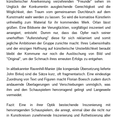
künstlerischer Anerkennung verzehrenden "Freunde" sehen im
Unglück der Konkurrentin ausgleichende Gerechtigkeit und die
Möglichkeit, den Traum vom gemeinsamen Durchbruch auf dem
Kunstmarkt wahr werden zu lassen. So wird die komatöse Künstlerin
unfreiwillig zum Material für ihr kommendes Werk. Orlan lässt
grüßen. Eine Bildserie der Verunglückten, sorgfältigst inszeniert und
arrangiert, entsteht. Dumm nur, dass das Opfer nach seiner
unerhofften "Auferstehung" diese für sich reklamiert und somit
jegliche Ambitionen der Gruppe zunichte macht. Ihres Lebensinhalts
und der einzigen Hoffnung auf künstlerische Unsterblichkeit beraubt
bleibt der Kommune nur noch die Auslöschung von Bild und
"Original", um der Schmach ihres erneuten Erfolgs zu entgehen.
In altbekannter Ravenhill-Manier (die kongeniale Übersetzung lieferte
John Birke) sind die Sätze kurz, oft fragmentarisch. Eine eindeutige
Zuordnung von Text und Figuren macht Florian Boesch zudem durch
andauernde Überlagerungen und Verschiebungen unmöglich, was
ihm und den Schauspielern hervorragend gelingt und Langeweile
vermeidet.
Fazit: Eine in ihrer Optik bestechende Inszenierung mit
hervorragenden Schauspielern, die anregt, einmal über die nicht nur
in Kunstkreisen zunehmende Inszenierung und Ästhetisierung aller