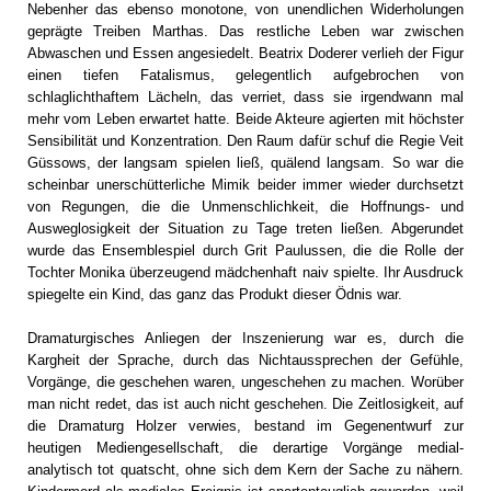
Nebenher das ebenso monotone, von unendlichen Widerholungen
geprägte Treiben Marthas. Das restliche Leben war zwischen
Abwaschen und Essen angesiedelt. Beatrix Doderer verlieh der Figur
einen tiefen Fatalismus, gelegentlich aufgebrochen von
schlaglichthaftem Lächeln, das verriet, dass sie irgendwann mal
mehr vom Leben erwartet hatte. Beide Akteure agierten mit höchster
Sensibilität und Konzentration. Den Raum dafür schuf die Regie Veit
Güssows, der langsam spielen ließ, quälend langsam. So war die
scheinbar unerschütterliche Mimik beider immer wieder durchsetzt
von Regungen, die die Unmenschlichkeit, die Hoffnungs- und
Ausweglosigkeit der Situation zu Tage treten ließen. Abgerundet
wurde das Ensemblespiel durch Grit Paulussen, die die Rolle der
Tochter Monika überzeugend mädchenhaft naiv spielte. Ihr Ausdruck
spiegelte ein Kind, das ganz das Produkt dieser Ödnis war.
Dramaturgisches Anliegen der Inszenierung war es, durch die
Kargheit der Sprache, durch das Nichtaussprechen der Gefühle,
Vorgänge, die geschehen waren, ungeschehen zu machen. Worüber
man nicht redet, das ist auch nicht geschehen. Die Zeitlosigkeit, auf
die Dramaturg Holzer verwies, bestand im Gegenentwurf zur
heutigen Mediengesellschaft, die derartige Vorgänge medial-
analytisch tot quatscht, ohne sich dem Kern der Sache zu nähern.