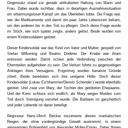
Gegensatz stand zur gerade artikulierten Haltung von Mann und
Frau. Dabei wurde sichtbar, dass in derartigen Ausnahmesituation
ein erbarmungsloser Kampf um das Überleben tobte. Die Frage war,
wer die Medikamente und damit ein paar Jahre Lebenszeit bekam,
um den anderen bis in den Tod zu pflegen. Doch diese Frage wurde
im Stück, wie sich später zeigte, anders gelöst. Beide wurden von
einem Kindersoldaten getötet.
Dieser Kindersoldat war das Kind von Vater und Mutter, gespielt von
Stefan Wilkening und Beatrix Doderer. Der Knabe war ihnen
entrissen worden. Damit schien jede Verbindung zwischen der
Elternteilen aufgehoben zu sein. Der Verlust führte zu gegenseitigen
Anklagen ihres Versagens. Engstirnig wurden banalste Gründe
zitiert. Beide bereiteten sich ihre ureigene Hölle. Doch dieser
Kindersoldat (Lukas Eichhammer/Dennis Schendel ) wurde ebenfalls
getötet. Und zwar von Mary, der Tochter des getöteten Ehepaares.
Und der Kreis schloss sich endlich, als Mary wegen Mordes zum
Tod durch Steinigung verurteil wurde. Die Barbarei ist ganzheitlich
und jeder Lebende ist daran beteiligt.
Regisseur Hans-Ulrich Becker inszenierte diesen martialischen
Reigen, der ohne vordergründige Gewalt auskommt, in einem
arenaartigen Bühnenbild von Alexander Müller-Elmau. Dabei flogen