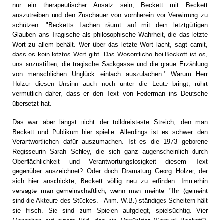
nur ein therapeutischer Ansatz sein, Beckett mit Beckett
auszutreiben und den Zuschauer von vornherein vor Verwirrung zu
schützen. "Becketts Lachen räumt auf mit dem letztgültigen
Glauben ans Tragische als philosophische Wahrheit, die das letzte
Wort zu allem behält. Wer über das letzte Wort lacht, sagt damit,
dass es kein letztes Wort gibt. Das Wesentliche bei Beckett ist es,
uns anzustiften, die tragische Sackgasse und die graue Erzählung
von menschlichen Unglück einfach auszulachen." Warum Herr
Holzer diesen Unsinn auch noch unter die Leute bringt, rührt
vermutlich daher, dass er den Text von Federman ins Deutsche
übersetzt hat.
Das war aber längst nicht der tolldreisteste Streich, den man
Beckett und Publikum hier spielte. Allerdings ist es schwer, den
Verantwortlichen dafür auszumachen. Ist es die 1973 geborene
Regisseurin Sarah Schley, die sich ganz augenscheinlich durch
Oberflächlichkeit und Verantwortungslosigkeit diesem Text
gegenüber auszeichnet? Oder doch Dramaturg Georg Holzer, der
sich hier anschickte, Beckett völlig neu zu erfinden. Immerhin
versagte man gemeinschaftlich, wenn man meinte: "Ihr (gemeint
sind die Akteure des Stückes. - Anm. W.B.) ständiges Scheitern hält
sie frisch. Sie sind zum Spielen aufgelegt, spielsüchtig. Vier