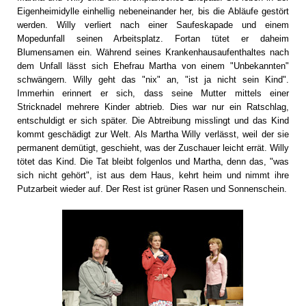
Eigenheimidylle einhellig nebeneinander her, bis die Abläufe gestört
werden. Willy verliert nach einer Saufeskapade und einem
Mopedunfall seinen Arbeitsplatz. Fortan tütet er daheim
Blumensamen ein. Während seines Krankenhausaufenthaltes nach
dem Unfall lässt sich Ehefrau Martha von einem "Unbekannten"
schwängern. Willy geht das "nix" an, "ist ja nicht sein Kind".
Immerhin erinnert er sich, dass seine Mutter mittels einer
Stricknadel mehrere Kinder abtrieb. Dies war nur ein Ratschlag,
entschuldigt er sich später. Die Abtreibung misslingt und das Kind
kommt geschädigt zur Welt. Als Martha Willy verlässt, weil der sie
permanent demütigt, geschieht, was der Zuschauer leicht errät. Willy
tötet das Kind. Die Tat bleibt folgenlos und Martha, denn das, "was
sich nicht gehört", ist aus dem Haus, kehrt heim und nimmt ihre
Putzarbeit wieder auf. Der Rest ist grüner Rasen und Sonnenschein.