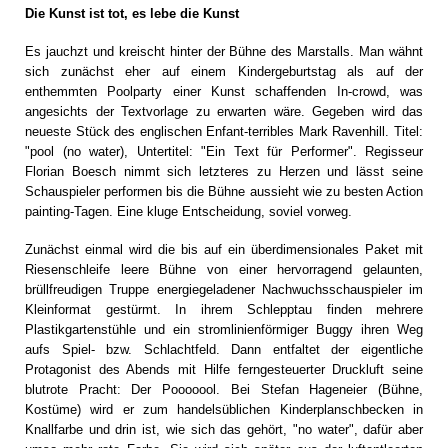
Die Kunst ist tot, es lebe die Kunst
Es jauchzt und kreischt hinter der Bühne des Marstalls. Man wähnt
sich zunächst eher auf einem Kindergeburtstag als auf der
enthemmten Poolparty einer Kunst schaffenden In-crowd, was
angesichts der Textvorlage zu erwarten wäre. Gegeben wird das
neueste Stück des englischen Enfant-terribles Mark Ravenhill. Titel:
"pool (no water), Untertitel: "Ein Text für Performer". Regisseur
Florian Boesch nimmt sich letzteres zu Herzen und lässt seine
Schauspieler performen bis die Bühne aussieht wie zu besten Action
painting-Tagen. Eine kluge Entscheidung, soviel vorweg.
Zunächst einmal wird die bis auf ein überdimensionales Paket mit
Riesenschleife leere Bühne von einer hervorragend gelaunten,
brüllfreudigen Truppe energiegeladener Nachwuchsschauspieler im
Kleinformat gestürmt. In ihrem Schlepptau finden mehrere
Plastikgartenstühle und ein stromlinienförmiger Buggy ihren Weg
aufs Spiel- bzw. Schlachtfeld. Dann entfaltet der eigentliche
Protagonist des Abends mit Hilfe ferngesteuerter Druckluft seine
blutrote Pracht: Der Pooooool. Bei Stefan Hageneier (Bühne,
Kostüme) wird er zum handelsüblichen Kinderplanschbecken in
Knallfarbe und drin ist, wie sich das gehört, "no water", dafür aber