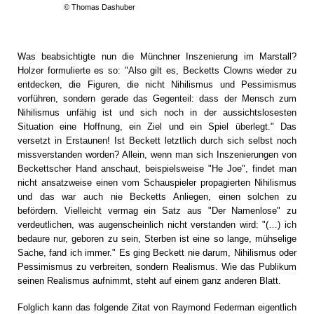
© Thomas Dashuber
Was beabsichtigte nun die Münchner Inszenierung im Marstall?
Holzer formulierte es so: "Also gilt es, Becketts Clowns wieder zu
entdecken, die Figuren, die nicht Nihilismus und Pessimismus
vorführen, sondern gerade das Gegenteil: dass der Mensch zum
Nihilismus unfähig ist und sich noch in der aussichtslosesten
Situation eine Hoffnung, ein Ziel und ein Spiel überlegt." Das
versetzt in Erstaunen! Ist Beckett letztlich durch sich selbst noch
missverstanden worden? Allein, wenn man sich Inszenierungen von
Beckettscher Hand anschaut, beispielsweise "He Joe", findet man
nicht ansatzweise einen vom Schauspieler propagierten Nihilismus
und das war auch nie Becketts Anliegen, einen solchen zu
befördern. Vielleicht vermag ein Satz aus "Der Namenlose" zu
verdeutlichen, was augenscheinlich nicht verstanden wird: "(…) ich
bedaure nur, geboren zu sein, Sterben ist eine so lange, mühselige
Sache, fand ich immer." Es ging Beckett nie darum, Nihilismus oder
Pessimismus zu verbreiten, sondern Realismus. Wie das Publikum
seinen Realismus aufnimmt, steht auf einem ganz anderen Blatt.
Folglich kann das folgende Zitat von Raymond Federman eigentlich