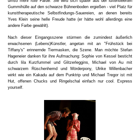
umso mehr rote Farbe. Sie wird sich später aus der luftentleerten
Gummihülle auf den schwarze Bühnenboden ergießen - viel Platz für
kunsttherapeutische Selbstfindungs-Sauereien, an denen bereits
Yves Klein seine helle Freude hatte (er hätte wohl allerdings eine
andere Farbe gewählt).
Nach dieser Eingangsszene stürmen die zumindest äußerlich
erwachsenen (Lebens)Künstler, angetan mit an "Frühstück bei
Tiffany's" erinnernde Tiermasken, die Szene. Man möchte Stefan
Hageneier danken für ihre Aufmachung: Sophie von Kessel besticht
durch lila Kurzfummel und Glitzerleggins, Michael von Au mit
schwarzem Rüschenhemd und Mörderpony, Ulrike Willenbacher
wirkt wie ein Kakadu auf dem Punktrip und Michael Tregor ist mit
Hut, offenen Chucks und Ringelschal einfach nur cool. Express
yourself.