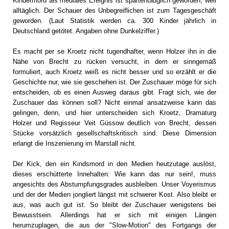
Kindermord als mediales Ereignis ist spartentauglich geworden, weil
alltäglich. Der Schauer des Unbegreiflichen ist zum Tagesgeschäft
geworden. (Laut Statistik werden ca. 300 Kinder jährlich in
Deutschland getötet. Angaben ohne Dunkelziffer.)
Es macht per se Kroetz nicht tugendhafter, wenn Holzer ihn in die
Nähe von Brecht zu rücken versucht, in dem er sinngemäß
formuliert, auch Kroetz weiß es nicht besser und so erzählt er die
Geschichte nur, wie sie geschehen ist. Der Zuschauer möge für sich
entscheiden, ob es einen Ausweg daraus gibt. Fragt sich, wie der
Zuschauer das können soll? Nicht einmal ansatzweise kann das
gelingen, denn, und hier unterscheiden sich Kroetz, Dramaturg
Holzer und Regisseur Veit Güssow deutlich von Brecht, dessen
Stücke vorsätzlich gesellschaftskritisch sind. Diese Dimension
erlangt die Inszenierung im Marstall nicht.
Der Kick, den ein Kindsmord in den Medien heutzutage auslöst,
dieses erschütterte Innehalten: Wie kann das nur sein!, muss
angesichts des Abstumpfungsgrades ausbleiben. Unser Voyerismus
und der der Medien jongliert längst mit schwerer Kost. Also bleibt er
aus, was auch gut ist. So bleibt der Zuschauer wenigstens bei
Bewusstsein. Allerdings hat er sich mit einigen Längen
herumzuplagen, die aus der "Slow-Motion" des Fortgangs der