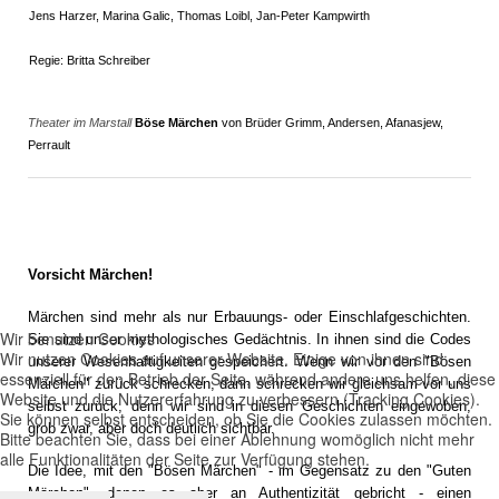
Jens Harzer, Marina Galic, Thomas Loibl, Jan-Peter Kampwirth
Regie: Britta Schreiber
Theater im Marstall
Böse Märchen
von Brüder Grimm, Andersen, Afanasjew,
Perrault
Vorsicht Märchen!
Märchen sind mehr als nur Erbauungs- oder Einschlafgeschichten.
Wir benutzen Cookies
Sie sind unser mythologisches Gedächtnis. In ihnen sind die Codes
Wir nutzen Cookies auf unserer Website. Einige von ihnen sind
unserer Wesenhaftigkeiten gespeichert. Wenn wir vor den "Bösen
essenziell für den Betrieb der Seite, während andere uns helfen, diese
Märchen" zurück schrecken, dann schrecken wir gleichsam vor uns
Website und die Nutzererfahrung zu verbessern (Tracking Cookies).
selbst zurück, denn wir sind in diesen Geschichten eingewoben,
Sie können selbst entscheiden, ob Sie die Cookies zulassen möchten.
grob zwar, aber doch deutlich sichtbar.
Bitte beachten Sie, dass bei einer Ablehnung womöglich nicht mehr
alle Funktionalitäten der Seite zur Verfügung stehen.
Die Idee, mit den "Bösen Märchen" - im Gegensatz zu den "Guten
Märchen", denen es aber an Authentizität gebricht - einen