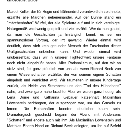
umgedeutet wurde.
Marcel Keller, der für Regie und Bühnenbild verantwortlich zeichnete,
erzählte alle Märchen nebeneinander. Auf der Bühne stand ein
"märchenhafter" Würfel, der alle Spielorte auf und in sich vereinigte.
Naturgemäß wird wenig gespielt und viel erzählt. Wer da nun glaubt,
da man die Geschichten ja hinlänglich kennt, es sei ein
spannungsloser Vortrag, der irrt gewaltig. Wieder einmal wird
deutlich, dass sich kein gesunder Mensch der Faszination dieser
Uraltgeschichten entziehen kann. Und wieder einmal wird
unübersehbar, dass wir in unserer Hightechwelt unsere Fantasie
noch nicht eingebüßt haben. Aller Rationalismus, auf den wir so
stolz sind, fiel ganz plötzlich von uns ab, wenn Richard Beek von
einem Wissenschaftler erzählte, der von seinem eignen Schatten
eingeholt und vernichtet wird. Wir taumelten in unsere Kindertage
zurück, als Heide von Strombeck uns den "Tod des Hühnchens"
nahe, und zwar ganz nahe brachte. Aber wir waren ganz heutig, als
Lena Dörrie und Katharina Gebauer katzenhaft Maximilian
Löwenstein bedrängten, der ausgezogen war, um das Gruseln zu
lernen. Die Botschaften konnten deutlicher kaum sein.
Dramaturgisch geschickt begann der Abend mit Andersens
"Schatten" und endete auch mit ihm. Als Maximilian Löwenstein und
Matthias Eberth Hand an Richard Beek anlegten, um ihn auf Befehl