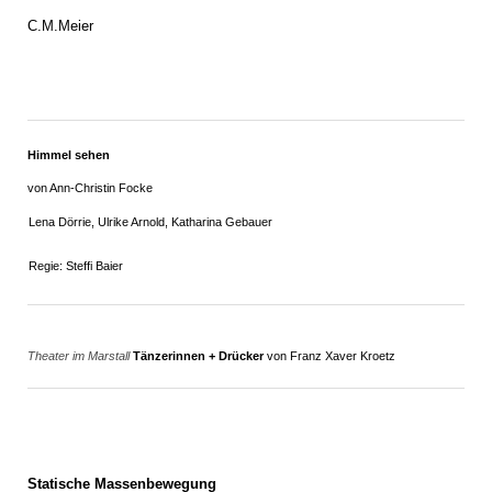
C.M.Meier
Himmel sehen
von Ann-Christin Focke
Lena Dörrie, Ulrike Arnold, Katharina Gebauer
Regie: Steffi Baier
Theater im Marstall
Tänzerinnen + Drücker
von Franz Xaver Kroetz
Statische Massenbewegung