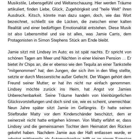
Musikstile, Lebensgefühl und Weltanschauung. Hier werden Träume
artikuliert, finden Liebe, Glück, Zugehörigkeit und "heile Welt" ihren
Ausdruck. Kitsch, könnte man dazu sagen, doch, wie das Wort
bezeichnet, schließt sie die Lücken, die zwischen einer kalten
Realität und einer bedürftigen Emotionalität entstehen. Diese Musik
ist also Lebensmittel und sie ist alles, was Jamie Carris, dem
Protagonisten in Simon Stephens Stück am Ende bleibt.
Jamie sitzt mit Lindsey im Auto; es ist spät nachts. Er spricht von
schönen Tagen am Meer und Nächten in einer kleinen Pension ... Er
bietet ihr Chips an, die er ebenso wie den Tequila an einer Tankstelle
"mitgenommen" hat; den Jungen, der sich ihm in den Weg stellte,
setzte er durch Messerstiche außer Gefecht. Der Wagen gehört dem
Freund seiner Mutter; er hat ihn nicht nur einfach genommen.
Lindsey möchte zurück ins Heim, hat Angst vor Jamies
Unberechenbarkeit. Seine Träume handeln von kleinbürgerlichen
Glücksvorstellungen und doch sind sie, wie es scheint, unerreichbar.
Neun Jahre später sitzt Jamie im Gefängnis. Er hatte seinen
Stiefbruder Matty vor dem Kinderschänder beschützt, dem er
seinerzeit nicht hatte entgehen können. Von Matty erfährt er, dass
Lindsey und die gemeinsamen Tochter dem Heimatort den Rücken
gekehrt haben. Nachdem Jamie aus der Haft entlassen wurde, er
arbeitet mittlerweile als Automechaniker, trifft er an einem Samstag