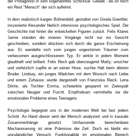
der Protagonist in sein sogenanntes Schicksal. Gewalt - da ist noch
ein Rest "Mensch" der sich auflehnt.
In dem realistisch kargen Bühnenbild, gestaltet von Gisela Goerttler,
inszenierte Alexander Nerlich intensives psychologisches Spiel. Die
Geschichte trat hinter die entwickelten Figuren zurück. Felix Klares
Jamie standen die inneren Vorgänge nicht nur ins Gesicht
geschrieben, sondern drückten sich durch die ganze Erscheinung
aus. Er wandelte sich vom jungen ungestümen Träumer zum
verlassenen ausgeschlossenen Typ. Er wirkte in jedem Moment
glaubhaft und brillant. Felix Rech gab überzeugend Matty; unsicher
und verletzlich zupfte er an seiner Hose, suchte Halt beim älteren
Bruder. Lindsey, ein junges Mädchen mit dem Wunsch nach Liebe
und einem Zuhause, wurde dargestellt von Franziska Rieck. Lena
Dörrie, als Tochter Emma, schwankte gespannt im Zwiespalt
zwischen Neugier und Furcht. Empfindsam vermittelte sie die
emotionalen Probleme eines Teenagers.
Psychologie begegnet uns in der modernen Welt bei fast jedem
Schritt. An Hand dieser wird der Mensch analysiert und in kausale
Zusammenhänge gesetzt. Umfassende berechenbare
Mechanisierung ist eine Prämisse der Zeit. Doch es bleibt ein
unzulänglicher Versuch, Funktionalität im emotionalen Bereich