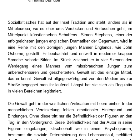
© Thomas Dashuber
Sozialkritisches hat auf der Insel Tradition und steht, anders als in
Mitteleuropa, wo es eher ums Verdecken und Vertuschen geht, im
Mittelpunkt künstlerischen Schaffens. Simon Stephens, einer der
erfolgreichsten jungen englischen Dramatiker der Gegenwart, wird in
eine Reihe mit den zornigen jungen Männer Englands, wie John
Osborne, gestellt. Er beobachtet und entwirft in moderner knapper
Sprache scharfe Bilder. Im Stück zeichnet er in vier Szenen den
Werdegang eines Mannes vom missbrauchten Jungen zum
unberechenbaren und gescheiterten. Gewalt ist das einzige Mittel,
das er kennt. Gewalt ist allgegenwärtig und von den Medien bis zur
Straße begegnet man ihr laufend. Längst hat sie sich als Regulativ
in vielen Bereichen legitimiert.
Die Gewalt geht in der westlichen Zivilisation mit Leere einher. In der
menschlichen Vereinzelung fehlen emotionaler Hintergrund und
Bindungen. Ohne diese tritt nur die Befindlichkeit der Figuren an den
Tag, in den Vordergrund. Diese Befindlichkeit hat der Autor in seine
Figuren eingefangen, klischeehaft wie in einem Psychogramm,
bestimmt die soziale Determinierung den Lebensverlauf, schlittert