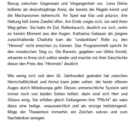
Bezug zwischen Gegenwart und Vergangenheit um. Lena Dörrie
brillierte als dreizehnjährige Anna, die bereits die Regeln kennt und
die Mechanismen beherrscht. Ihr Spiel war klar und präzise, ihre
Haltung ließ keine Zweifel offen. Am Ende zeigte sich, sie wird ihren
Weg gehen. Sie hatte ihr Ziel, Rollentausch, deutlich vor sich, verlor
es keinen Moment aus den Augen. Katharina Gebauer als jüngere
zurückhaltende Charlotte kam die "undankbare" Rolle zu, den
"Himmel" nicht erreichen zu können. Das Programmheft spricht ihr
den moralischen Sieg zu. Die Baronin, gegeben von Ulrike Arnold,
erkannte in Anna sich selbst wieder und machte mit ihrer Geschichte
dieser den Preis des "Himmels" deutlich.
Wie wenig sich seit dem 16. Jahrhundert geändert hat zwischen
Herrschaftlichkeit und Armut kann jeder sehen, der heute offenen
Auges durch Mitteleuropa geht. Dieses unmenschliche System wird
immer noch von beiden Seiten hofiert, darin sind sich Herr und
Sklave einig. Sie erfüllen gleich Gefangenen ihre "Pflicht" als wäre
diese eine heilige, unausweichlich und als einzige heilsbringend.
Möge der Theatertext immerhin ein Zeichen setzen und zum
Nachdenken anregen.