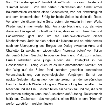
Vom "Schwabengehen" handelt Ann-Christin Fockes Theatertext
"Himmel sehen" . Von den harten Schicksalen der Kinder armer
Bauernfamilien erzählen diese Geschichten, von der Notwendigkeit
und dem ökonomischen Erfolg für beide Seiten ist darin die Rede.
Vor allem die ökonomische Seite betont die Autorin in ihrem Werk.
Wieder und immer wieder trägt Anna die Rechnung vor, als wäre
diese ein Heilsgebet. Schnell wird klar, dass es um Hierarchie und
Hackordnung geht und um die Unausweichlichkeit dieser
Mechanismen. Jede ist sich selbst die Nächste und so stirbt bereits
nach der Überquerung des Berges der Dialog zwischen Anna und
Charlotte. Er weicht, um wiederholtem "herunter beten" von Teilen
der persönlichen Geschichte oder der Rechnung Platz zu machen.
Erneut reflektiert eine junge Autorin die Unfähigkeit in der
Gesellschaft zu Dialog. Auch ist es kein dramatischer Konflikt, der
den Weg auf die Bühne fand, sondern geschickt konstruierte
Veranschaulichung von psychologischen Vorgängen. Es ist der
nackte Selbsterhaltungstrieb, der sie zwingt, an der persönlichen
Geschichte durch Wiederholung und Wiederholung festzuhalten. Die
Mädchen und die Frau Baronin teilen ein Schicksal und die, die sich
am besten einfügen kann, hat Aussichten auf Aufstieg. Rollentausch
heißt das Zauberwort, das verspricht, einen Blick in den "Himmel"
werfen zu dürfen - welche Illusion.