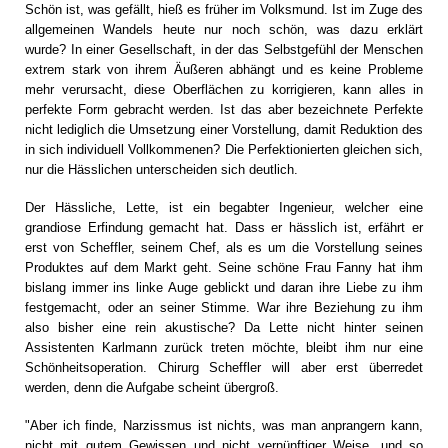
Schön ist, was gefällt, hieß es früher im Volksmund. Ist im Zuge des
allgemeinen Wandels heute nur noch schön, was dazu erklärt
wurde? In einer Gesellschaft, in der das Selbstgefühl der Menschen
extrem stark von ihrem Äußeren abhängt und es keine Probleme
mehr verursacht, diese Oberflächen zu korrigieren, kann alles in
perfekte Form gebracht werden. Ist das aber bezeichnete Perfekte
nicht lediglich die Umsetzung einer Vorstellung, damit Reduktion des
in sich individuell Vollkommenen? Die Perfektionierten gleichen sich,
nur die Hässlichen unterscheiden sich deutlich.
Der Hässliche, Lette, ist ein begabter Ingenieur, welcher eine
grandiose Erfindung gemacht hat. Dass er hässlich ist, erfährt er
erst von Scheffler, seinem Chef, als es um die Vorstellung seines
Produktes auf dem Markt geht. Seine schöne Frau Fanny hat ihm
bislang immer ins linke Auge geblickt und daran ihre Liebe zu ihm
festgemacht, oder an seiner Stimme. War ihre Beziehung zu ihm
also bisher eine rein akustische? Da Lette nicht hinter seinen
Assistenten Karlmann zurück treten möchte, bleibt ihm nur eine
Schönheitsoperation. Chirurg Scheffler will aber erst überredet
werden, denn die Aufgabe scheint übergroß.
"Aber ich finde, Narzissmus ist nichts, was man anprangern kann,
nicht mit gutem Gewissen und nicht vernünftiger Weise, und so