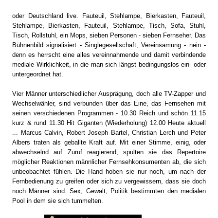
oder Deutschland live. Fauteuil, Stehlampe, Bierkasten, Fauteuil,
Stehlampe, Bierkasten, Fauteuil, Stehlampe, Tisch, Sofa, Stuhl,
Tisch, Rollstuhl, ein Mops, sieben Personen - sieben Fernseher. Das
Bühnenbild signalisiert - Singlegesellschaft, Vereinsamung - nein -
denn es herrscht eine alles vereinnahmende und damit verbindende
mediale Wirklichkeit, in die man sich längst bedingungslos ein- oder
untergeordnet hat.
Vier Männer unterschiedlicher Ausprägung, doch alle TV-Zapper und
Wechselwähler, sind verbunden über das Eine, das Fernsehen mit
seinen verschiedenen Programmen - 10.30 Reich und schön 11.15
kurz & rund 11.30 Hit Giganten (Wiederholung) 12.00 Heute aktuell
... Marcus Calvin, Robert Joseph Bartel, Christian Lerch und Peter
Albers traten als geballte Kraft auf. Mit einer Stimme, einig, oder
abwechselnd auf Zuruf reagierend, spulten sie das Repertoire
möglicher Reaktionen männlicher Fernsehkonsumenten ab, die sich
unbeobachtet fühlen. Die Hand hoben sie nur noch, um nach der
Fernbedienung zu greifen oder sich zu vergewissern, dass sie doch
noch Männer sind. Sex, Gewalt, Politik bestimmten den medialen
Pool in dem sie sich tummelten.