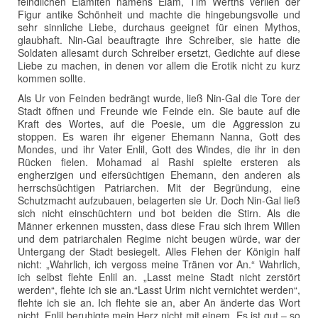
feindlichen Elamiten namens Elam, Tim Werths verlieh der
Figur antike Schönheit und machte die hingebungsvolle und
sehr sinnliche Liebe, durchaus geeignet für einen Mythos,
glaubhaft. Nin-Gal beauftragte ihre Schreiber, sie hatte die
Soldaten allesamt durch Schreiber ersetzt, Gedichte auf diese
Liebe zu machen, in denen vor allem die Erotik nicht zu kurz
kommen sollte.
Als Ur von Feinden bedrängt wurde, ließ Nin-Gal die Tore der
Stadt öffnen und Freunde wie Feinde ein. Sie baute auf die
Kraft des Wortes, auf die Poesie, um die Aggression zu
stoppen. Es waren ihr eigener Ehemann Nanna, Gott des
Mondes, und ihr Vater Enlil, Gott des Windes, die ihr in den
Rücken fielen. Mohamad al Rashi spielte ersteren als
engherzigen und eifersüchtigen Ehemann, den anderen als
herrschsüchtigen Patriarchen. Mit der Begründung, eine
Schutzmacht aufzubauen, belagerten sie Ur. Doch Nin-Gal ließ
sich nicht einschüchtern und bot beiden die Stirn. Als die
Männer erkennen mussten, dass diese Frau sich ihrem Willen
und dem patriarchalen Regime nicht beugen würde, war der
Untergang der Stadt besiegelt. Alles Flehen der Königin half
nicht: „Wahrlich, ich vergoss meine Tränen vor An.“ Wahrlich,
ich selbst flehte Enlil an. „Lasst meine Stadt nicht zerstört
werden“, flehte ich sie an.“Lasst Urim nicht vernichtet werden“,
flehte ich sie an. Ich flehte sie an, aber An änderte das Wort
nicht. Enlil beruhigte mein Herz nicht mit einem „Es ist gut – so