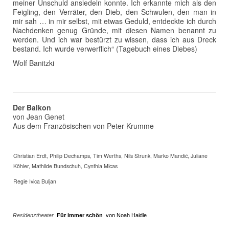
meiner Unschuld ansiedeln konnte. Ich erkannte mich als den
Feigling, den Verräter, den Dieb, den Schwulen, den man in
mir sah … in mir selbst, mit etwas Geduld, entdeckte ich durch
Nachdenken genug Gründe, mit diesen Namen benannt zu
werden. Und ich war bestürzt zu wissen, dass ich aus Dreck
bestand. Ich wurde verwerflich“ (Tagebuch eines Diebes)
Wolf Banitzki
Der Balkon
von Jean Genet
Aus dem Französischen von Peter Krumme
Christian Erdt, Philip Dechamps, Tim Werths, Nils Strunk, Marko Mandić, Juliane
Köhler, Mathilde Bundschuh, Cynthia Micas
Regie Ivica Buljan
Residenztheater
Für immer schön
von Noah Haidle