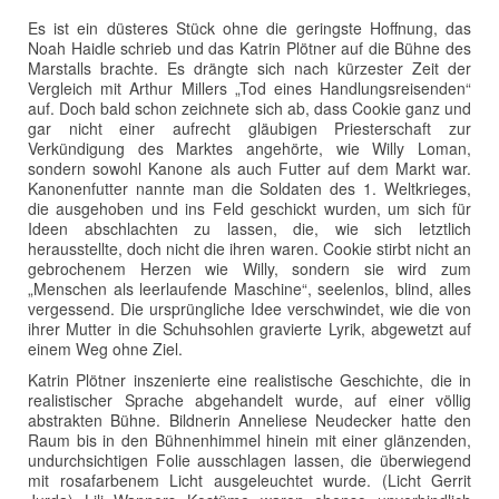
Es ist ein düsteres Stück ohne die geringste Hoffnung, das
Noah Haidle schrieb und das Katrin Plötner auf die Bühne des
Marstalls brachte. Es drängte sich nach kürzester Zeit der
Vergleich mit Arthur Millers „Tod eines Handlungsreisenden“
auf. Doch bald schon zeichnete sich ab, dass Cookie ganz und
gar nicht einer aufrecht gläubigen Priesterschaft zur
Verkündigung des Marktes angehörte, wie Willy Loman,
sondern sowohl Kanone als auch Futter auf dem Markt war.
Kanonenfutter nannte man die Soldaten des 1. Weltkrieges,
die ausgehoben und ins Feld geschickt wurden, um sich für
Ideen abschlachten zu lassen, die, wie sich letztlich
herausstellte, doch nicht die ihren waren. Cookie stirbt nicht an
gebrochenem Herzen wie Willy, sondern sie wird zum
„Menschen als leerlaufende Maschine“, seelenlos, blind, alles
vergessend. Die ursprüngliche Idee verschwindet, wie die von
ihrer Mutter in die Schuhsohlen gravierte Lyrik, abgewetzt auf
einem Weg ohne Ziel.
Katrin Plötner inszenierte eine realistische Geschichte, die in
realistischer Sprache abgehandelt wurde, auf einer völlig
abstrakten Bühne. Bildnerin Anneliese Neudecker hatte den
Raum bis in den Bühnenhimmel hinein mit einer glänzenden,
undurchsichtigen Folie ausschlagen lassen, die überwiegend
mit rosafarbenem Licht ausgeleuchtet wurde. (Licht Gerrit