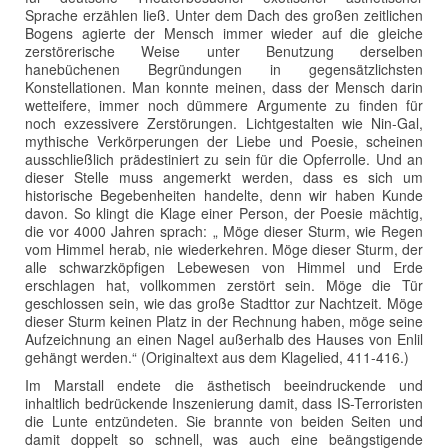
Sprache erzählen ließ. Unter dem Dach des großen zeitlichen
Bogens agierte der Mensch immer wieder auf die gleiche
zerstörerische Weise unter Benutzung derselben
hanebüchenen Begründungen in gegensätzlichsten
Konstellationen. Man konnte meinen, dass der Mensch darin
wetteifere, immer noch dümmere Argumente zu finden für
noch exzessivere Zerstörungen. Lichtgestalten wie Nin-Gal,
mythische Verkörperungen der Liebe und Poesie, scheinen
ausschließlich prädestiniert zu sein für die Opferrolle. Und an
dieser Stelle muss angemerkt werden, dass es sich um
historische Begebenheiten handelte, denn wir haben Kunde
davon. So klingt die Klage einer Person, der Poesie mächtig,
die vor 4000 Jahren sprach: „ Möge dieser Sturm, wie Regen
vom Himmel herab, nie wiederkehren. Möge dieser Sturm, der
alle schwarzköpfigen Lebewesen von Himmel und Erde
erschlagen hat, vollkommen zerstört sein. Möge die Tür
geschlossen sein, wie das große Stadttor zur Nachtzeit. Möge
dieser Sturm keinen Platz in der Rechnung haben, möge seine
Aufzeichnung an einen Nagel außerhalb des Hauses von Enlil
gehängt werden.“ (Originaltext aus dem Klagelied, 411-416.)
Im Marstall endete die ästhetisch beeindruckende und
inhaltlich bedrückende Inszenierung damit, dass IS-Terroristen
die Lunte entzündeten. Sie brannte von beiden Seiten und
damit doppelt so schnell, was auch eine beängstigende