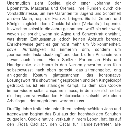
Unermüdlich zieht Cookie, gleich einer Johanna der
Lippenstifte, Mascaras und Cremes, ihre Runden durch die
Vorstadttristesse, um ihre Garanten für Jugend und Schönheit
an den Mann, resp. die Frau zu bringen. Sie ist Dienerin und
Königin zugleich, denn Cookie ist eine (Verkaufs-) Legende.
Inzwischen selbst in die Jahre gekommen, weiß sie sehr wohl,
wovon sie spricht, wenn sie Aging und Schwerkraft erwähnt,
was ihrem Enthusiasmus jedoch keinen Abbruch bereitet.
Ehrlicherweise geht es gar nicht mehr um Vollkommenheit,
soviel Aufrichtigkeit ist immerhin drin, sondern um
„permanente Instandsetzung“ und den bloßen Anschein von
…was auch immer. Einen Spritzer Parfum an Hals und
Handgelenke, die Haare in den Nacken geworfen, das Kinn
selbstbewusst nach oben gereckt, das zitronengelbe, eng
anliegende Kostüm glattgestrichen, das konspirative
Losungswort "It’s showtime!" gesprochen und den Klingelknopf
gedrückt. Es ist ein ständiger Kampf, zu dem sich Cookie
immer wieder selbst anspornen muss, in dem sie sich selbst
die langsam verwelkenden Hinterbacken klatscht, wie einen
Arbeitsgaul, der angetrieben werden muss.
Dreißig Jahre trottet sie unter ihrem selbstgewählten Joch und
irgendwann beginnt das Blut aus den hochhackigen Schuhen
zu quellen. Cookie hat viel verkauft in ihrem Leben, hat, bis auf
den „Rosa Cadillac“, den Oscar für Handelsvertreter, alle