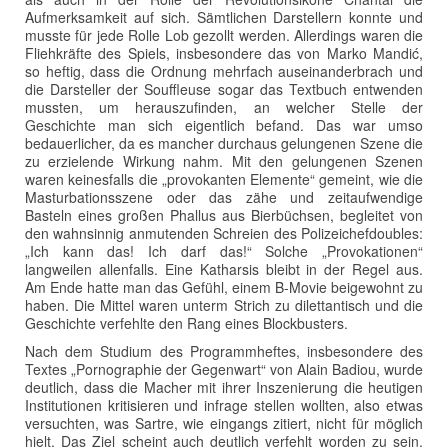
Aufmerksamkeit auf sich. Sämtlichen Darstellern konnte und
musste für jede Rolle Lob gezollt werden. Allerdings waren die
Fliehkräfte des Spiels, insbesondere das von Marko Mandić,
so heftig, dass die Ordnung mehrfach auseinanderbrach und
die Darsteller der Souffleuse sogar das Textbuch entwenden
mussten, um herauszufinden, an welcher Stelle der
Geschichte man sich eigentlich befand. Das war umso
bedauerlicher, da es mancher durchaus gelungenen Szene die
zu erzielende Wirkung nahm. Mit den gelungenen Szenen
waren keinesfalls die „provokanten Elemente“ gemeint, wie die
Masturbationsszene oder das zähe und zeitaufwendige
Basteln eines großen Phallus aus Bierbüchsen, begleitet von
den wahnsinnig anmutenden Schreien des Polizeichefdoubles:
„Ich kann das! Ich darf das!“ Solche „Provokationen“
langweilen allenfalls. Eine Katharsis bleibt in der Regel aus.
Am Ende hatte man das Gefühl, einem B-Movie beigewohnt zu
haben. Die Mittel waren unterm Strich zu dilettantisch und die
Geschichte verfehlte den Rang eines Blockbusters.
Nach dem Studium des Programmheftes, insbesondere des
Textes „Pornographie der Gegenwart“ von Alain Badiou, wurde
deutlich, dass die Macher mit ihrer Inszenierung die heutigen
Institutionen kritisieren und infrage stellen wollten, also etwas
versuchten, was Sartre, wie eingangs zitiert, nicht für möglich
hielt. Das Ziel scheint auch deutlich verfehlt worden zu sein.