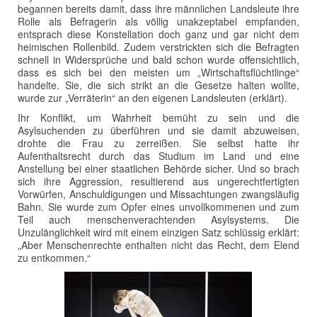
begannen bereits damit, dass ihre männlichen Landsleute ihre
Rolle als Befragerin als völlig unakzeptabel empfanden,
entsprach diese Konstellation doch ganz und gar nicht dem
heimischen Rollenbild. Zudem verstrickten sich die Befragten
schnell in Widersprüche und bald schon wurde offensichtlich,
dass es sich bei den meisten um „Wirtschaftsflüchtlinge“
handelte. Sie, die sich strikt an die Gesetze halten wollte,
wurde zur „Verräterin“ an den eigenen Landsleuten (erklärt).
Ihr Konflikt, um Wahrheit bemüht zu sein und die
Asylsuchenden zu überführen und sie damit abzuweisen,
drohte die Frau zu zerreißen. Sie selbst hatte ihr
Aufenthaltsrecht durch das Studium im Land und eine
Anstellung bei einer staatlichen Behörde sicher. Und so brach
sich ihre Aggression, resultierend aus ungerechtfertigten
Vorwürfen, Anschuldigungen und Missachtungen zwangsläufig
Bahn. Sie wurde zum Opfer eines unvollkommenen und zum
Teil auch menschenverachtenden Asylsystems. Die
Unzulänglichkeit wird mit einem einzigen Satz schlüssig erklärt:
„Aber Menschenrechte enthalten nicht das Recht, dem Elend
zu entkommen.“