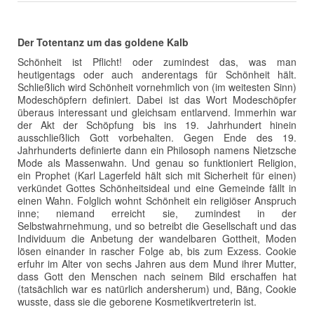
Der Totentanz um das goldene Kalb
Schönheit ist Pflicht! oder zumindest das, was man
heutigentags oder auch anderentags für Schönheit hält.
Schließlich wird Schönheit vornehmlich von (im weitesten Sinn)
Modeschöpfern definiert. Dabei ist das Wort Modeschöpfer
überaus interessant und gleichsam entlarvend. Immerhin war
der Akt der Schöpfung bis ins 19. Jahrhundert hinein
ausschließlich Gott vorbehalten. Gegen Ende des 19.
Jahrhunderts definierte dann ein Philosoph namens Nietzsche
Mode als Massenwahn. Und genau so funktioniert Religion,
ein Prophet (Karl Lagerfeld hält sich mit Sicherheit für einen)
verkündet Gottes Schönheitsideal und eine Gemeinde fällt in
einen Wahn. Folglich wohnt Schönheit ein religiöser Anspruch
inne; niemand erreicht sie, zumindest in der
Selbstwahrnehmung, und so betreibt die Gesellschaft und das
Individuum die Anbetung der wandelbaren Gottheit, Moden
lösen einander in rascher Folge ab, bis zum Exzess. Cookie
erfuhr im Alter von sechs Jahren aus dem Mund ihrer Mutter,
dass Gott den Menschen nach seinem Bild erschaffen hat
(tatsächlich war es natürlich andersherum) und, Bäng, Cookie
wusste, dass sie die geborene Kosmetikvertreterin ist.