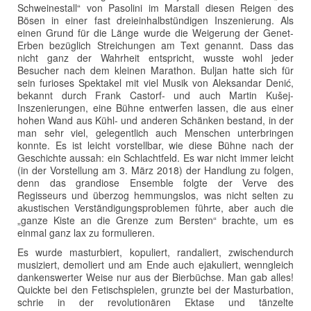
Schweinestall“ von Pasolini im Marstall diesen Reigen des
Bösen in einer fast dreieinhalbstündigen Inszenierung. Als
einen Grund für die Länge wurde die Weigerung der Genet-
Erben bezüglich Streichungen am Text genannt. Dass das
nicht ganz der Wahrheit entspricht, wusste wohl jeder
Besucher nach dem kleinen Marathon. Buljan hatte sich für
sein furioses Spektakel mit viel Musik von Aleksandar Denić,
bekannt durch Frank Castorf- und auch Martin Kušej-
Inszenierungen, eine Bühne entwerfen lassen, die aus einer
hohen Wand aus Kühl- und anderen Schänken bestand, in der
man sehr viel, gelegentlich auch Menschen unterbringen
konnte. Es ist leicht vorstellbar, wie diese Bühne nach der
Geschichte aussah: ein Schlachtfeld. Es war nicht immer leicht
(in der Vorstellung am 3. März 2018) der Handlung zu folgen,
denn das grandiose Ensemble folgte der Verve des
Regisseurs und überzog hemmungslos, was nicht selten zu
akustischen Verständigungsproblemen führte, aber auch die
„ganze Kiste an die Grenze zum Bersten“ brachte, um es
einmal ganz lax zu formulieren.
Es wurde masturbiert, kopuliert, randaliert, zwischendurch
musiziert, demoliert und am Ende auch ejakuliert, wenngleich
dankenswerter Weise nur aus der Bierbüchse. Man gab alles!
Quickte bei den Fetischspielen, grunzte bei der Masturbation,
schrie in der revolutionären Ektase und tänzelte