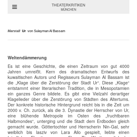
THEATERKRITIKEN
MÜNCHEN
Marstall
Ur
von Sulayman Al Bassam
Weltendämmerung
Es ist eine Geschichte, die einen Zeitraum von gut 4000
Jahren umreißt. Kern des dramatischen Entwurfs des
kuwaitischen Autors und Regisseurs Sulayman Al Bassam ist
die „Klage über die Zerstörung der Stadt Ur“. Diese „Klage“
entstammt einer literarischen Tradition, die in Mesopotamien
ein ganzes Genre bildete. Es gibt eine Vielzahl derartiger
Klagelieder über die Zerstörung von Städten des Altertums.
Der konkrete historische Hintergrund reicht bis in die Zeit um
2000 v. Ch. zurück, als die 3. Dynastie der Herrscher von Ur,
eine blühende Metropole im Osten des „fruchtbaren
Halbmondes“, unterging und die Stadt dem Erdboden gleich
gemacht wurde. Göttertochter und Herrscherin Nin-Gal, sehr
weiblich bis lasziv von Lara Ailo gespielt, liebte einen