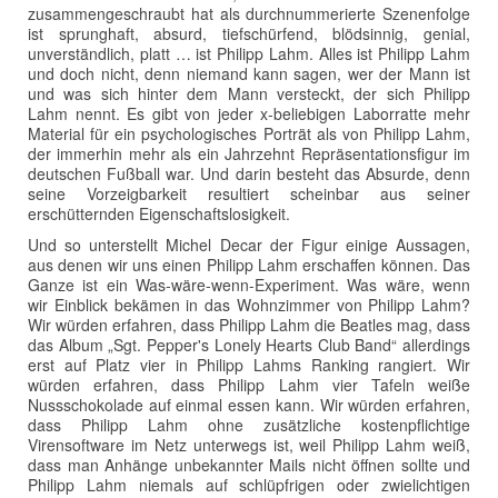
zusammengeschraubt hat als durchnummerierte Szenenfolge
ist sprunghaft, absurd, tiefschürfend, blödsinnig, genial,
unverständlich, platt … ist Philipp Lahm. Alles ist Philipp Lahm
und doch nicht, denn niemand kann sagen, wer der Mann ist
und was sich hinter dem Mann versteckt, der sich Philipp
Lahm nennt. Es gibt von jeder x-beliebigen Laborratte mehr
Material für ein psychologisches Porträt als von Philipp Lahm,
der immerhin mehr als ein Jahrzehnt Repräsentationsfigur im
deutschen Fußball war. Und darin besteht das Absurde, denn
seine Vorzeigbarkeit resultiert scheinbar aus seiner
erschütternden Eigenschaftslosigkeit.
Und so unterstellt Michel Decar der Figur einige Aussagen,
aus denen wir uns einen Philipp Lahm erschaffen können. Das
Ganze ist ein Was-wäre-wenn-Experiment. Was wäre, wenn
wir Einblick bekämen in das Wohnzimmer von Philipp Lahm?
Wir würden erfahren, dass Philipp Lahm die Beatles mag, dass
das Album „Sgt. Pepper's Lonely Hearts Club Band“ allerdings
erst auf Platz vier in Philipp Lahms Ranking rangiert. Wir
würden erfahren, dass Philipp Lahm vier Tafeln weiße
Nussschokolade auf einmal essen kann. Wir würden erfahren,
dass Philipp Lahm ohne zusätzliche kostenpflichtige
Virensoftware im Netz unterwegs ist, weil Philipp Lahm weiß,
dass man Anhänge unbekannter Mails nicht öffnen sollte und
Philipp Lahm niemals auf schlüpfrigen oder zwielichtigen