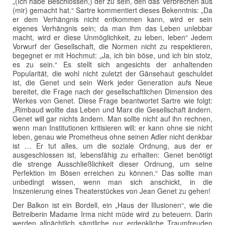
„(Ich habe Beschlossen,) der zu sein, den das Verbrechen aus
(mir) gemacht hat.“ Sartre kommentiert dieses Bekenntnis: „Da
er dem Verhängnis nicht entkommen kann, wird er sein
eigenes Verhängnis sein; da man ihm das Leben unlebbar
macht, wird er diese Unmöglichkeit, zu leben, leben“ Jedem
Vorwurf der Gesellschaft, die Normen nicht zu respektieren,
begegnet er mit Hochmut: „Ja, ich bin böse, und ich bin stolz,
es zu sein.“ Es stellt sich angesichts der anhaltenden
Popularität, die wohl nicht zuletzt der Gänsehaut geschuldet
ist, die Genet und sein Werk jeder Generation aufs Neue
bereitet, die Frage nach der gesellschaftlichen Dimension des
Werkes von Genet. Diese Frage beantwortet Sartre wie folgt:
„Rimbaud wollte das Leben und Marx die Gesellschaft ändern.
Genet will gar nichts ändern. Man sollte nicht auf ihn rechnen,
wenn man Institutionen kritisieren will: er kann ohne sie nicht
leben, genau wie Prometheus ohne seinen Adler nicht denkbar
ist … Er tut alles, um die soziale Ordnung, aus der er
ausgeschlossen ist, lebensfähig zu erhalten: Genet benötigt
die strenge Ausschließlichkeit dieser Ordnung, um seine
Perfektion im Bösen erreichen zu können.“ Das sollte man
unbedingt wissen, wenn man sich anschickt, in die
Inszenierung eines Theaterstückes von Jean Genet zu gehen!
Der Balkon ist ein Bordell, ein „Haus der Illusionen“, wie die
Betreiberin Madame Irma nicht müde wird zu beteuern. Darin
werden allnächtlich sämtliche nur erdenkliche Traumfreuden