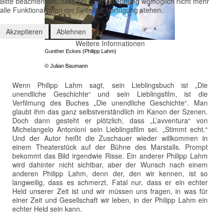
Bitte beachten Sie, dass bei einer Ablehnung womöglich nicht mehr
alle Funktionalitäten der Seite zur Verfügung stehen.
Akzeptieren
Ablehnen
Weitere Informationen
Gunther Eckes (Philipp Lahm)
© Julian Baumann
Wenn Philipp Lahm sagt, sein Lieblingsbuch ist „Die
unendliche Geschichte“ und sein Lieblingsfilm, ist die
Verfilmung des Buches „Die unendliche Geschichte“. Man
glaubt ihm das ganz selbstverständlich im Kanon der Szenen.
Doch dann gesteht er plötzlich, dass „L’avventura“ von
Michelangelo Antonioni sein Lieblingsfilm sei. „Stimmt echt.“
Und der Autor heißt die Zuschauer wieder willkommen in
einem Theaterstück auf der Bühne des Marstalls. Prompt
bekommt das Bild irgendwie Risse. Ein anderer Philipp Lahm
wird dahinter nicht sichtbar, aber der Wunsch nach einem
anderen Philipp Lahm, denn der, den wir kennen, ist so
langweilig, dass es schmerzt. Fatal nur, dass er ein echter
Held unserer Zeit ist und wir müssen uns fragen, in was für
einer Zeit und Gesellschaft wir leben, in der Philipp Lahm ein
echter Held sein kann.