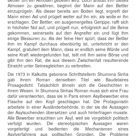
Bettler um ein Almosen gebeten wird. Doch anstatt ihm dieses
Almosen zu gewähren, beginnt der Mann auf den Bettler
einzuprügeln. Als dieser bereits am Boden liegt, ergreift der
Mann einen Ast und prügelt weiter auf ihn ein, als wolle er ihn
erschlagen. Der Bettler, ein ausgemergeltes Gerippe, rafft sich
in höchster Not auf, und prügelt nun, erfolgreich auf die Beine
gekommen, seinerseits auf den Angreifer ein und fügt ihm
einige Blessuren zu. Als der feine Herr spürt, dass der Bettler
ihm im Kampf durchaus ebenbürtig ist, unterbricht er den
Kampf, gratuliert dem Mann, dass er endlich seine Würde und
seine Kraft wiedergefunden hat, teilt mit ihm seine Börse und
gibt ihm den Rat, die aus diesem Zwischenfall resultierende
Einsicht unter Seinesgleichen zu verbreiten.
Die 1973 in Kalkutta geborene Schriftstellerin Shumona Sinha
gab ihrem Roman denselben Titel wie Baudelaires
Prosagedicht. Tatsächlich ähneln sich die Geschichten in
ihrem Wesen. In Shumona Sinhas Roman muss sich eine Frau
dafür verantworten, dass sie in Paris einem Asylbewerber eine
Flasche auf den Kopf geschlagen hat. Die Protagonistin
arbeitete in einer Ausländerbehörde, in der sie die Aussagen
der Asylsuchenden übersetzen und auch hinterfragen musste.
Alle Bewerber ersuchten um Asyl, weil sie vorgeblich politisch
verfolgt wurden. Die stereotypischen Aussagen waren
vorgefertigt und bedienten die Mechanismen eines
Asylverfahrens aus politischen Gründen. Die Probleme