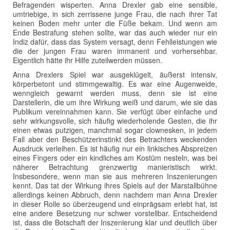
Befragenden wisperten. Anna Drexler gab eine sensible,
umtriebige, in sich zerrissene junge Frau, die nach ihrer Tat
keinen Boden mehr unter die Füße bekam. Und wenn am
Ende Bestrafung stehen sollte, war das auch wieder nur ein
Indiz dafür, dass das System versagt, denn Fehlleistungen wie
die der jungen Frau waren immanent und vorhersehbar.
Eigentlich hätte ihr Hilfe zuteilwerden müssen.
Anna Drexlers Spiel war ausgeklügelt, äußerst intensiv,
körperbetont und stimmgewaltig. Es war eine Augenweide,
wenngleich gewarnt werden muss, denn sie ist eine
Darstellerin, die um ihre Wirkung weiß und darum, wie sie das
Publikum vereinnahmen kann. Sie verfügt über einfache und
sehr wirkungsvolle, sich häufig wiederholende Gesten, die ihr
einen etwas putzigen, manchmal sogar clownesken, in jedem
Fall aber den Beschützerinstinkt des Betrachters weckenden
Ausdruck verleihen. Es ist häufig nur ein linkisches Abspreizen
eines Fingers oder ein kindliches am Kostüm nesteln, was bei
näherer Betrachtung grenzwertig manieristisch wirkt.
Insbesondere, wenn man sie aus mehreren Inszenierungen
kennt. Das tat der Wirkung ihres Spiels auf der Marstallbühne
allerdings keinen Abbruch, denn nachdem man Anna Drexler
in dieser Rolle so überzeugend und einprägsam erlebt hat, ist
eine andere Besetzung nur schwer vorstellbar. Entscheidend
ist, dass die Botschaft der Inszenierung klar und deutlich über