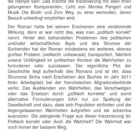
die Rampe kam. Das machte die Inszenierung mit allen ihren
gelungenen Komponenten, Licht von Monika Pangerl und
Musik Ole Brolin und Zino Wey, zu einer wertvollen, deren
Besuch unbedingt empfohlen wird.
Der Roman hatte bei seinem Erscheinen eine verstörende
Wirkung, denn er war nicht das, was man „politisch korrekt“
nennt. Hinter den behandelten Problemen des politischen
und/oder wirtschaftlichen Asyls und des Stromes der
Suchenden hat der Roman mindestens ein weiteres, ebenso
großes Problem (vielleicht unbewusst) transportiert. Nämlich
unsere Unfähigkeit im politischen Kontext die Wahrheiten zu
formulieren oder zuzulassen. Der eigentliche Plot der
Geschichte liegt außerhalb des Romans und ist der, dass
Shumona Sinha nach Erscheinen des Buches im Jahr 2011
ihren Arbeitsplatz bei der französischen Migrationsbehörde
verlor. Das Ausblenden von Wahrheiten, das Verschweigen
oder das Ersetzen durch „politisch korrekte“ und somit
alternative Formulierungen führt nur zur Spaltung der
Gesellschaft und dazu, dass sich Populisten einfinden und die
liegengelassenen Wahrheiten aufgreifen und sie schamlos
ausnutzen. Die zwingende Frage aus dieser Inszenierung ist:
Politisch korrekt oder doch die Wahrheit? Die Wahrheit war
noch immer der bessere Weg.