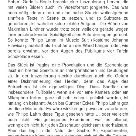
Robert Gerloffs Regie brachte eine Inszenierung hervor, die
mit vielen Bildern auch im Videoformat jonglierte. Das war
auch nötig, denn eine und eine halbe Stunde weitestgehend
sinnfreie Texte in Szene zu setzen, und so Subtexte zu
generieren, ist wahrlich keine leichte Aufgabe. Die Bühne von
Maximilian Lindner wurde trotz oder vielleicht gerade wegen
ihrer erschreckenden Spießigkeit allen Anforderungen gerecht.
So konnte Philipp Lahm im Muscle Suit (Kostüme Johanna
Hlawica) glaubhaft als Trophäe an der Wand hängen oder, wie
bereits erwähnt, vor den Augen des Publikums vier Tafeln
Schokolade essen.
Das Stück ist fraglos eine Provokation und die Szenenfolge
lässt ein breites Spektrum an Interpretationen und Deutungen
zu. In der Inszenierung steckte durchaus auch die Gefahr
einer Diskriminierung des Helden, denn das Auge des
Betrachters ist ein eigenwilliges Ding. Dass Sportler und
insbesondere Fußballer, wenn sie vor eine Kamera oder ein
Mikrophon treten, ganz oft sehr schnell peinlich werden, ist
hinlänglich bekannt. Auch bei Gunther Eckes Philipp Lahm gibt
es diese Momente. Es wäre wirklich gut gewesen zu erfahren,
wie Philipp Lahm diese Figur gesehen hätte … oder vielleicht
auch nicht. Ein gelungenes Experiment war es allemal,
wenngleich nicht für jeden Zuschauer gleichsam unterhaltsam.
Aber das liegt in der Natur der Sache: An Experimenten,
besonders an künstlerischen, scheiden sich häufig die Geister.