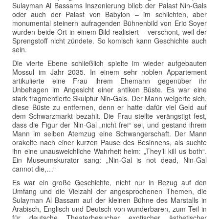
Sulayman Al Bassams Inszenierung blieb der Palast Nin-Gals
oder auch der Palast von Babylon – im schlichten, aber
monumental steinern aufragenden Bühnenbild von Eric Soyer
wurden beide Ort in einem Bild realisiert – verschont, weil der
Sprengstoff nicht zündete. So komisch kann Geschichte auch
sein.
Die vierte Ebene schließlich spielte im wieder aufgebauten
Mossul im Jahr 2035. In einem sehr noblen Appartement
artikulierte eine Frau ihrem Ehemann gegenüber ihr
Unbehagen im Angesicht einer antiken Büste. Es war eine
stark fragmentierte Skulptur Nin-Gals. Der Mann weigerte sich,
diese Büste zu entfernen, denn er hatte dafür viel Geld auf
dem Schwarzmarkt bezahlt. Die Frau stellte verängstigt fest,
dass die Figur der Nin-Gal „nicht frei“ sei, und gestand ihrem
Mann im selben Atemzug eine Schwangerschaft. Der Mann
orakelte nach einer kurzen Pause des Besinnens, als suchte
ihn eine unausweichliche Wahrheit heim: „They’ll kill us both“.
Ein Museumskurator sang: „Nin-Gal is not dead, Nin-Gal
cannot die,…“
Es war ein große Geschichte, nicht nur in Bezug auf den
Umfang und die Vielzahl der angesprochenen Themen, die
Sulayman Al Bassam auf der kleinen Bühne des Marstalls in
Arabisch, Englisch und Deutsch von wunderbaren, zum Teil in
für deutsche Theaterbesucher exotischer ästhetischer