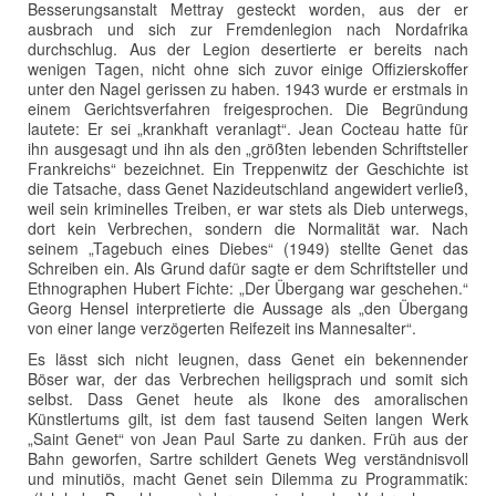
Besserungsanstalt Mettray gesteckt worden, aus der er
ausbrach und sich zur Fremdenlegion nach Nordafrika
durchschlug. Aus der Legion desertierte er bereits nach
wenigen Tagen, nicht ohne sich zuvor einige Offizierskoffer
unter den Nagel gerissen zu haben. 1943 wurde er erstmals in
einem Gerichtsverfahren freigesprochen. Die Begründung
lautete: Er sei „krankhaft veranlagt“. Jean Cocteau hatte für
ihn ausgesagt und ihn als den „größten lebenden Schriftsteller
Frankreichs“ bezeichnet. Ein Treppenwitz der Geschichte ist
die Tatsache, dass Genet Nazideutschland angewidert verließ,
weil sein kriminelles Treiben, er war stets als Dieb unterwegs,
dort kein Verbrechen, sondern die Normalität war. Nach
seinem „Tagebuch eines Diebes“ (1949) stellte Genet das
Schreiben ein. Als Grund dafür sagte er dem Schriftsteller und
Ethnographen Hubert Fichte: „Der Übergang war geschehen.“
Georg Hensel interpretierte die Aussage als „den Übergang
von einer lange verzögerten Reifezeit ins Mannesalter“.
Es lässt sich nicht leugnen, dass Genet ein bekennender
Böser war, der das Verbrechen heiligsprach und somit sich
selbst. Dass Genet heute als Ikone des amoralischen
Künstlertums gilt, ist dem fast tausend Seiten langen Werk
„Saint Genet“ von Jean Paul Sarte zu danken. Früh aus der
Bahn geworfen, Sartre schildert Genets Weg verständnisvoll
und minutiös, macht Genet sein Dilemma zu Programmatik: