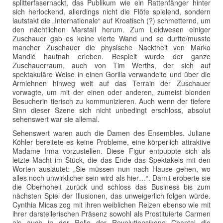
splitterfasernackt, das Publikum wie ein Rattenfänger hinter
sich herlockend, allerdings nicht die Flöte spielend, sondern
lautstakt die „Internationale“ auf Kroatisch (?) schmetternd, um
den nächtlichen Marstall herum. Zum Leidwesen einiger
Zuschauer gab es keine vierte Wand und so durfte/musste
mancher Zuschauer die physische Nacktheit von Marko
Mandić hautnah erleben. Bespielt wurde der ganze
Zuschauerraum, auch von Tim Werths, der sich auf
spektakuläre Weise in einen Gorilla verwandelte und über die
Armlehnen hinweg weit auf das Terrain der Zuschauer
vorwagte, um mit der einen oder anderen, zumeist blonden
Besucherin tierisch zu kommunizieren. Auch wenn der tiefere
Sinn dieser Szene sich nicht unbedingt erschloss, absolut
sehenswert war sie allemal.
Sehenswert waren auch die Damen des Ensembles. Juliane
Köhler bereitete es keine Probleme, eine körperlich attraktive
Madame Irma vorzustellen. Diese Figur entpuppte sich als
letzte Macht im Stück, die das Ende das Spektakels mit den
Worten ausläutet: „Sie müssen nun nach Hause gehen, wo
alles noch unwirklicher sein wird als hier…“. Damit eroberte sie
die Oberhoheit zurück und schloss das Business bis zum
nächsten Spiel der Illusionen, das unweigerlich folgen würde.
Cynthia Micas zog mit ihren weiblichen Reizen ebenso wie mit
ihrer darstellerischen Präsenz sowohl als Prostituierte Carmen
als auch in der Rolle der Revolutionsikone Chantal die