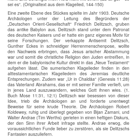
sei es“. (Originaltext aus dem Klagelied, 144-150)
Eine zweite Ebene des Stückes spielte im Jahr 1903. Deutsche
Archäologen unter der Leitung des Begründers der
„Deutschen Orient-Gesellschaft“ Friedrich Delitzsch, gruben
das antike Babylon aus. Delitzsch stand unter dem Patronat
des deutschen Kaisers und er hatte ein ganz eigenes Motiv für
seine Forschungen. Der verkappte Antisemit Delitzsch,
Gunther Eckes in schneidiger Herrenmenschenpose, wollte
den Nachweis erbringen, dass Jesus arischer Abstammung
war und somit die christliche Religion den Juden entreißen, in
dem er die babylonische Kultur direkt in das „Neue Testament“
aufgehen lässt. Die sumerischen Klagelieder finden in den
alttestamentarischen Klageliedern des Jeremias deutliche
Entsprechungen. Zudem war „Ur in Chaldäa“ (Genesis 11:28)
das Vaterland Abrahams, das er mit seiner Familie verließ, um
in jenes Land auszuwandern, welches Gott ihnen wies. (1.
Buch Mose 11:31, 12:1) Delitzsch war besessen von dieser
Idee, trieb die Archäologen an und forderte unentwegt
Beweise für seine krude Theorie. Die Archäologen Robert
Koldewey, ruhig und überlegt gegeben von Bijan Zamani, und
Walter Andrae (Tim Werths) gerieten in einen heftigen Diskurs,
der den Sinn ihrer Arbeit infrage stellte. Andrae erwog, die
voraussichtlichen Funde lieber zu zerstören, als sie Delitzschs
Fantasien auszuliefern.