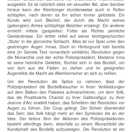
ausgelebt. Es ist natürlich stets ein sexueller Akt, aber darüber
hinaus kann der Kleinbürger stundenweise auch in Rollen
schlüpfen, nach denen es ihn schon immer gelüstete. Ein
Kunde wird zum Bischof, der durch die Macht seines
(geborgten) Amtes schlüpfrige Beichten erzwingt. Ein anderer
erreicht mittels (gespielter) Folter als Richter peinliche
Geständnisse. Ein dritter reitet auf seiner leichtgeschürzten
„Stute“ in die glorreiche Schlacht. Alles ist nur Spiel unter den
gestrengen Augen Irmas. Doch im Hintergrund tobt bereits
eine (in Genets Text romantisch verklärte) Revolution gegen
die Monarchie und der echte Polizeipräsident, Madame Irma
ist seine heimliche Geliebte, flüchtet sich in das Bordell, um
von dort aus die Fäden zu ziehen und im geeigneten
Augenblick die Macht als Alleinherrscher an sich zu reißen.
Um der Revolution die Spitze zu nehmen, lässt der
Polizeipräsident die Bordellbesucher in ihren Verkleidungen
auf dem Balkon des Palastes aufmarschieren, um dem Volk,
das die Prostituierte Chantal zu ihrer Gallionsfigur, zu ihrer
Jeanne d'Arc erwählt haben, das Scheitern der Revolution vor
Augen zu führen. Der Coup gelingt. Der Schein überwindet
das Sein; das Volk hängt mehr an den Symbolen als an der
Idee. Der tiefere Sinn der Aktionen des Polizeipräsidenten
besteht allerdings darin, ebenfalls zu einem Wunschbild der
Kundschaft des Bordells aufzusteigen. Die Revolution ist ein