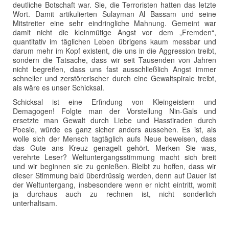
deutliche Botschaft war. Sie, die Terroristen hatten das letzte
Wort. Damit artikulierten Sulayman Al Bassam und seine
Mitstreiter eine sehr eindringliche Mahnung. Gemeint war
damit nicht die kleinmütige Angst vor dem „Fremden“,
quantitativ im täglichen Leben übrigens kaum messbar und
darum mehr im Kopf existent, die uns in die Aggression treibt,
sondern die Tatsache, dass wir seit Tausenden von Jahren
nicht begreifen, dass uns fast ausschließlich Angst immer
schneller und zerstörerischer durch eine Gewaltspirale treibt,
als wäre es unser Schicksal.
Schicksal ist eine Erfindung von Kleingeistern und
Demagogen! Folgte man der Vorstellung Nin-Gals und
ersetzte man Gewalt durch Liebe und Hasstiraden durch
Poesie, würde es ganz sicher anders aussehen. Es ist, als
wolle sich der Mensch tagtäglich aufs Neue beweisen, dass
das Gute ans Kreuz genagelt gehört. Merken Sie was,
verehrte Leser? Weltuntergangsstimmung macht sich breit
und wir beginnen sie zu genießen. Bleibt zu hoffen, dass wir
dieser Stimmung bald überdrüssig werden, denn auf Dauer ist
der Weltuntergang, insbesondere wenn er nicht eintritt, womit
ja durchaus auch zu rechnen ist, nicht sonderlich
unterhaltsam.