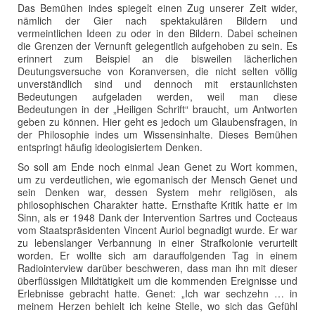
Das Bemühen indes spiegelt einen Zug unserer Zeit wider,
nämlich der Gier nach spektakulären Bildern und
vermeintlichen Ideen zu oder in den Bildern. Dabei scheinen
die Grenzen der Vernunft gelegentlich aufgehoben zu sein. Es
erinnert zum Beispiel an die bisweilen lächerlichen
Deutungsversuche von Koranversen, die nicht selten völlig
unverständlich sind und dennoch mit erstaunlichsten
Bedeutungen aufgeladen werden, weil man diese
Bedeutungen in der „Heiligen Schrift“ braucht, um Antworten
geben zu können. Hier geht es jedoch um Glaubensfragen, in
der Philosophie indes um Wissensinhalte. Dieses Bemühen
entspringt häufig ideologisiertem Denken.
So soll am Ende noch einmal Jean Genet zu Wort kommen,
um zu verdeutlichen, wie egomanisch der Mensch Genet und
sein Denken war, dessen System mehr religiösen, als
philosophischen Charakter hatte. Ernsthafte Kritik hatte er im
Sinn, als er 1948 Dank der Intervention Sartres und Cocteaus
vom Staatspräsidenten Vincent Auriol begnadigt wurde. Er war
zu lebenslanger Verbannung in einer Strafkolonie verurteilt
worden. Er wollte sich am darauffolgenden Tag in einem
Radiointerview darüber beschweren, dass man ihn mit dieser
überflüssigen Mildtätigkeit um die kommenden Ereignisse und
Erlebnisse gebracht hatte. Genet: „Ich war sechzehn … in
meinem Herzen behielt ich keine Stelle, wo sich das Gefühl