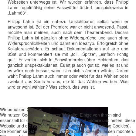
Webseiten unterwegs ist. Wir würden erfahren, dass Philipp
Lahm regelmäßig seine Passwörter ändert, beispielsweise in
„Lahm83“.
Philipp Lahm ist ein nahezu Unsichtbarer, selbst wenn er
anwesend ist. Bei der Premiere war er nicht anwesend. Passt,
möchte man meinen, auch nach dem Theaterabend. Decars
Philipp Lahm ist gänzlich ohne Widersprüche und auch ohne
Widersprüchlichkeiten und damit ein Idealtyp. Erfolgreich ohne
Kollateralschäden. Er schaut Dokumentationen auf arte und
3Sat und kommentiert sie mit „toll, „Spitze“, „einfach richtig
gut“. Er verliert sich in Schwärmereien über Heldentum, das
gänzlich unspektakulär ist. Es ist ja auch gut so, wie es ist und
es wäre noch besser, wenn sich nichts ändern würde. Darum
wählt Philipp Lahm auch immer oder wirbt für das Wählen oder
zwinkert aus Spots heraus, die für das Wählen werben. Was
wird er wohl wählen? Was schon, das was ist.
Wir benutzen Cookies
Wir nutzen Cookies auf unserer Website. Einige von ihnen sind
essenziell für den Betrieb der Seite, während andere uns helfen, diese
Website und die Nutzererfahrung zu verbessern (Tracking Cookies).
Sie können selbst entscheiden, ob Sie die Cookies zulassen möchten.