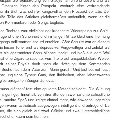
spiel die Selbsttötung von Gladys, anrührend dezent und als
 Graenzer, hinter den Prospekt, wodurch eine verfremdende
ur ihr Blut, was sehr wirkungsvoll an den Prospekt spritzte. Der
oße Teile des Stückes gleichermaßen undeutlich, wenn er die
gen Kommentaren oder Songs begleite.
s Tochter, war vielleicht der krasseste Widerspruch zur Spiel-
r jugendlichen Schönheit und im langen Glitzerkleid eine Hoffnung
ergangs vollkommen absurd erschien. Götz Schulte war an diesem
e leisen Töne, erst als depressiver Vergewaltiger und zuletzt als
er als gestrandeter Sohn Michael nackt und bloß aus dem Wal
al eine Zigarette rauchte, vermittelte auf unspektakuläre Weise,
 mit seiner Physis doch noch die Hoffnung, dem Kommenden
r Suche nach dem Vater zum Mann gereift. Und last but not least
ar ungleiche Typen: Gary, den linkischen, aber liebenswerten
ligiös arroganten Zeugen Jehovas.
s muss glänzen“ fast eine opulente Materialschlacht. Die Wirkung
ht geringer. Innerhalb von drei Stunden zwei so unterschiedliche
en, machte Spaß und zeigte einmal mehr, wie abwechslungsreich
gen waren ästhetisch ausgewogen, intelligent und aufregend. Es
er, die sich gleich auf zwei Stücke und zwei unterschiedliche
hiedlicher kaum sein konnten.