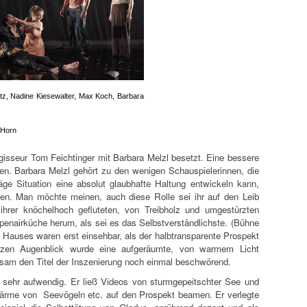
tz, Nadine Kiesewalter, Max Koch, Barbara
 Horn
isseur Tom Feichtinger mit Barbara Melzl besetzt. Eine bessere
nen. Barbara Melzl gehört zu den wenigen Schauspielerinnen, die
äge Situation eine absolut glaubhafte Haltung entwickeln kann,
len. Man möchte meinen, auch diese Rolle sei ihr auf den Leib
ihrer knöchelhoch gefluteten, von Treibholz und umgestürzten
nairküche herum, als sei es das Selbstverständlichste. (Bühne
s Hauses waren erst einsehbar, als der halbtransparente Prospekt
zen Augenblick wurde eine aufgeräumte, von warmem Licht
chsam den Titel der Inszenierung noch einmal beschwörend.
 sehr aufwendig. Er ließ Videos von sturmgepeitschter See und
rme von Seevögeln etc. auf den Prospekt beamen. Er verlegte