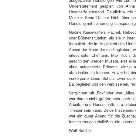
ausgewählte Handlungen wie zum Bei
Understatement gespielt von Anna
Unschärfe entstand. Deutlich wurde n
Musiker Sean DeLear blieb über gr
Handlung mit seinen englischsprachi
Nadine Kiesewalters Rachel, Rebecca
oder Bühnensituation, als sie in ihre
formuliert, die im Angesicht des Unt
Abend der Mann der eindringlichen, wi
erleuchteter Ehemann. Max Koch, d
geschnitten werden musste, erst einm
ohne aufgesetzte Präsenz, einzig
standhalten zu können. Er war bei de
verkörperte Linus Schütz zwei denkb
Ballbegleiter und den verbissenen, re
Verglichen mit „Foxfinder“ war „Alle
war darum nicht größer, aber auch nic
Arbeiten und Handschriften zu erleb
Theater sein kann. Beide Inszenierun
war ein guter Abend für die Zuschau
Inszenierungen einließen, die untersc
Wolf Banitzki