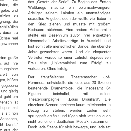
das „Gesetz der Serie“. Zu Beginn des Ersten
isten, die
Weltkriegs machte ein opiumschwangerer
 gäbe, und
Adeliger seinem Lakaien ein unanständiges
tizias zu
sexuelles Angebot, doch der wollte viel lieber in
gnung, die
den Krieg ziehen und musste mit großem
schließlich
Bedauern ablehnen. Eine andere Adelsfamilie
y daran zu
stellte ein Dezennium zuvor ihrer entsetzten
üchse real
Dienerschaft Arbeitsverträge in Aussicht und
d gewonnen
löst somit alle menschlichen Bande, die über die
Jahre gewachsen waren. Und ein eloquenter
Vertreter versuchte einer zutiefst depressiven
eine große
Frau eine „Universalbibel zum Erfolg“ zu
, auf ihre
verkaufen. Ohne Erfolg.
mungslose
ziert von
Der französischer Theatermacher Joël
gen, büßen
Pommerat entwickelte die lose, aus 20 Szenen
gegebene
bestehende Dramenfolge, die insgesamt 64
 und gierig
Figuren beinhaltet, mit seiner
gst geht um
Theatercompagnie „Louis Brouillard“. Die
Mensch ist
einzelnen Szenen schienen kaum miteinander in
 Lupus est
Bezug zu stehen, werden zudem sehr
is sit non
sprunghaft erzählt und fügen sich letztlich auch
 Menschen,
nicht zu einem deutlichen Mosaik zusammen.
t kennt.“
Doch jede Szene für sich bewegte, und jede tat
tz aus der