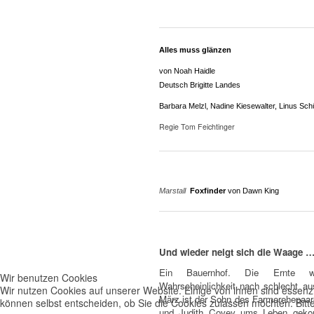
Alles muss glänzen
von Noah Haidle
Deutsch Brigitte Landes
Barbara Melzl, Nadine Kiesewalter, Linus Sc
Regie Tom Feichtinger
Marstall
Foxfinder
von Dawn King
Und wieder neigt sich die Waage 
Ein Bauernhof. Die Ernte wi
Wir benutzen Cookies
Wahrscheinlichkeit nach schlecht aus
Wir nutzen Cookies auf unserer Website. Einige von ihnen sind essenzi
März ist der Sohn des Farmerehepaa
können selbst entscheiden, ob Sie die Cookies zulassen möchten. Bitte
und Judith Covey ums Leben gek