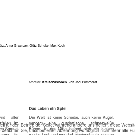
hütz, Anna Graenzer, Götz Schulte, Max Koch
Marstall
Kreise/Visionen
von Joël Pommerat
…
Das Leben ein Spiel
rd aller
Die Welt ist keine Scheibe, auch keine Kugel,
fallen. Im
sondern eine quadratische, schneeweiße
ell für den Betrieb der Seite, während andere uns helfen, diese Websi
res Samuel
Bühne. In der Mitte befand sich ein kleines
 beachten Sie, dass bei einer Ablehnung womöglich nicht mehr alle Fun
ommen. Es
rundes Loch und wer dort hineinschaute, dessen