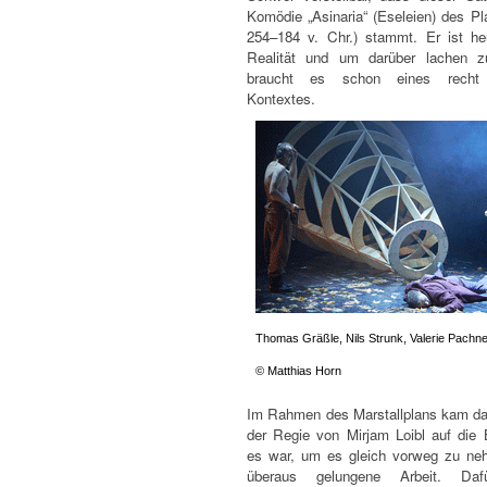
Komödie „Asinaria“ (Eseleien) des Pl
254–184 v. Chr.) stammt. Er ist heu
Realität und um darüber lachen z
braucht es schon eines recht 
Kontextes.
Thomas Gräßle, Nils Strunk, Valerie Pachne
© Matthias Horn
Im Rahmen des Marstallplans kam da
der Regie von Mirjam Loibl auf die
es war, um es gleich vorweg zu ne
überaus gelungene Arbeit. Daf