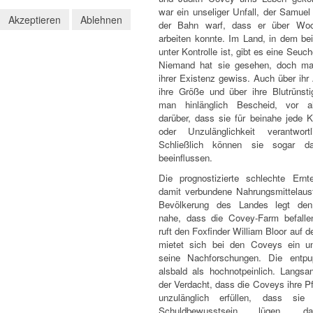
war ein unseliger Unfall, der Samuel
Akzeptieren
Ablehnen
der Bahn warf, dass er über Woc
arbeiten konnte. Im Land, in dem bei
unter Kontrolle ist, gibt es eine Seuc
Niemand hat sie gesehen, doch ma
ihrer Existenz gewiss. Auch über ihr
ihre Größe und über ihre Blutrünsti
man hinlänglich Bescheid, vor a
darüber, dass sie für beinahe jede K
oder Unzulänglichkeit verantwort
Schließlich können sie sogar d
beeinflussen.
Die prognostizierte schlechte Ern
damit verbundene Nahrungsmittelausfa
Bevölkerung des Landes legt den
nahe, dass die Covey-Farm befalle
ruft den Foxfinder William Bloor auf d
mietet sich bei den Coveys ein u
seine Nachforschungen. Die entpu
alsbald als hochnotpeinlich. Langsa
der Verdacht, dass die Coveys ihre Pf
unzulänglich erfüllen, dass sie
Schuldbewusstsein lügen, 