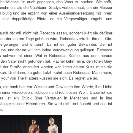
n Michael ist auch gegangen, den Vater zu suchen. Sie hofft,
unehmen, als die Nachbarin Gladys vorbeischaut, um ein Messer
 blutig und sie erzählt von einer Auseinandersetzung mit ihrem
eine doppelläufige Flinte, da ein Vergewaltiger umgeht, und
uch der will nicht mit Rebecca essen, sondern klärt sie darüber
en der letzten Tage gehören wird. Rebecca vertreibt ihn mit Gin.
ergerungen und enttarnt. Es ist ein guter Bekannter. Der ist
Skrupel und darum will ihm keine Vergewaltigung gelingen. Rebecca
 Es schwemmt einen Wal in Rebeccas Küche, aus dem heraus
 den Vater nicht gefunden hat. Rachel kehrt heim, den toten Gary
f der Straße attackiert worden war. Ihren ersten Kuss muss sie
cken. Und dann, zu guter Letzt, kehrt auch Rebeccas Mann heim,
 you“ von The Platters küssen sie sich. Es regnet weiter.
au, die nach bestem Wissen und Gewissen ihre Würde, ihre Liebe
n einer würdelosen, lieblosen und rechtlosen Welt. Dabei ist die
 es ist ein Stück über Vertrauen in Menschen und in ihre
ugigkeit oder Hintertüren. Sie wird nicht enttäuscht und das ist
t.