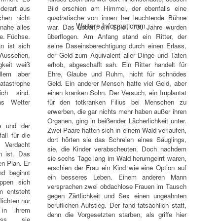
 derart aus
Bild erschien am Himmel, der ebenfalls eine
hen nicht
quadratische von innen her leuchtende Bühne
Weitere Informationen
nahe alles
war. Das Leben, ein Spiel. 700 Jahre wurden
he. Füchse.
überflogen. Am Anfang stand ein Ritter, der
n ist sich
seine Daseinsberechtigung durch einen Erlass,
 Aussehen,
der Geld zum Äquivalent aller Dinge und Taten
gkeit weiß
erhob, abgeschafft sah. Ein Ritter handelt für
llem aber
Ehre, Glaube und Ruhm, nicht für schnödes
atastrophe
Geld. Ein anderer Mensch hatte viel Geld, aber
lich sind.
einen kranken Sohn. Der Versuch, ein Implantat
as Wetter
für den totkranken Filius bei Menschen zu
erwerben, die gar nichts mehr haben außer ihren
Organen, ging in beißender Lächerlichkeit unter.
te und der
Zwei Paare hatten sich in einem Wald verlaufen,
ll für die
dort hörten sie das Schreien eines Säuglings,
 Verdacht
sie, die Kinder verabscheuten. Doch nachdem
n ist. Das
sie sechs Tage lang im Wald herumgeirrt waren,
en Plan. Er
erschien der Frau ein Kind wie eine Option auf
nd beginnt
ein besseres Leben. Einem anderen Mann
ppen sich
versprachen zwei obdachlose Frauen im Tausch
m entsteht
gegen Zärtlichkeit und Sex einen ungeahnten
lichten nur
beruflichen Aufstieg. Der fand tatsächlich statt,
 in ihrem
denn die Vorgesetzten starben, als griffe hier
dass sie