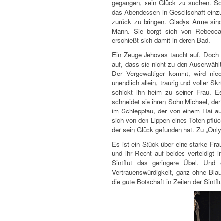
gegangen, sein Glück zu suchen. Soh
das Abendessen in Gesellschaft einz
zurück zu bringen. Gladys Arme sind
Mann. Sie borgt sich von Rebecca 
erschießt sich damit in deren Bad.
Ein Zeuge Jehovas taucht auf. Doch a
auf, dass sie nicht zu den Auserwählt
Der Vergewaltiger kommt, wird nied
unendlich allein, traurig und voller 
schickt ihn heim zu seiner Frau.
schneidet sie ihren Sohn Michael, der
im Schlepptau, der von einem Hai au
sich von den Lippen eines Toten pflü
der sein Glück gefunden hat. Zu „Only
Es ist ein Stück über eine starke Fr
und ihr Recht auf beides verteidigt i
Sintflut das geringere Übel. Und
Vertrauenswürdigkeit, ganz ohne Blauä
die gute Botschaft in Zeiten der Sintflu