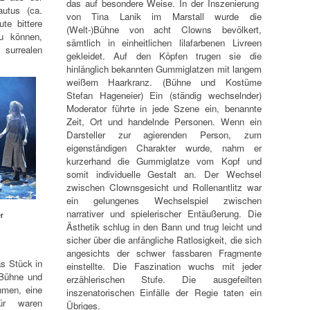
das auf besondere Weise. In der Inszenierung
autus (ca.
von Tina Lanik im Marstall wurde die
te bittere
(Welt-)Bühne von acht Clowns bevölkert,
u können,
sämtlich in einheitlichen lilafarbenen Livreen
surrealen
gekleidet. Auf den Köpfen trugen sie die
hinlänglich bekannten Gummiglatzen mit langem
weißem Haarkranz. (Bühne und Kostüme
Stefan Hageneier) Ein (ständig wechselnder)
Moderator führte in jede Szene ein, benannte
Zeit, Ort und handelnde Personen. Wenn ein
Darsteller zur agierenden Person, zum
eigenständigen Charakter wurde, nahm er
kurzerhand die Gummiglatze vom Kopf und
somit individuelle Gestalt an. Der Wechsel
zwischen Clownsgesicht und Rollenantlitz war
ein gelungenes Wechselspiel zwischen
narrativer und spielerischer Entäußerung. Die
r
Ästhetik schlug in den Bann und trug leicht und
sicher über die anfängliche Ratlosigkeit, die sich
angesichts der schwer fassbaren Fragmente
s Stück in
einstellte. Die Faszination wuchs mit jeder
 Bühne und
erzählerischen Stufe. Die ausgefeilten
hmen, eine
inszenatorischen Einfälle der Regie taten ein
ür waren
Übriges.