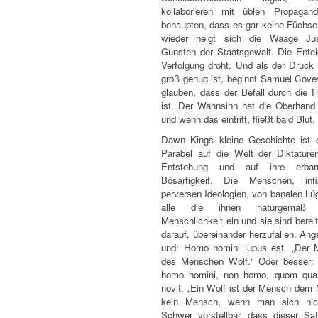
kollaborieren mit üblen Propagand
behaupten, dass es gar keine Füchse
wieder neigt sich die Waage Jus
Gunsten der Staatsgewalt. Die Entei
Verfolgung droht. Und als der Druck 
groß genug ist, beginnt Samuel Cove
glauben, dass der Befall durch die F
ist. Der Wahnsinn hat die Oberhan
und wenn das eintritt, fließt bald Blut.
Dawn Kings kleine Geschichte ist 
Parabel auf die Welt der Diktaturen
Entstehung und auf ihre erbar
Bösartigkeit. Die Menschen, infi
perversen Ideologien, von banalen Lü
alle die ihnen naturgemäß 
Menschlichkeit ein und sie sind bereit
darauf, übereinander herzufallen. An
und: Homo homini lupus est. „Der 
des Menschen Wolf.“ Oder besser:
homo homini, non homo, quom qual
novit. „Ein Wolf ist der Mensch dem
kein Mensch, wenn man sich nich
Schwer vorstellbar, dass dieser Sa