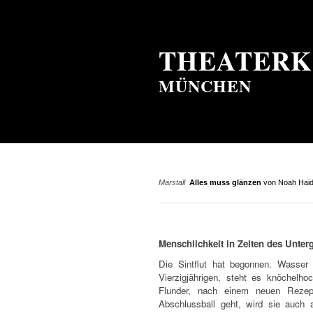
THEATERK
MÜNCHEN
Marstall
Alles muss glänzen
von Noah Haid
Menschlichkeit in Zeiten des Unter
Die Sintflut hat begonnen. Wasse
Vierzigjährigen, steht es knöchelho
Flunder, nach einem neuen Reze
Abschlussball geht, wird sie auch 